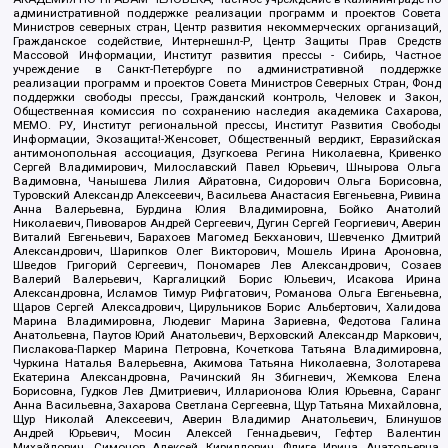
административной поддержке реализации программ и проектов Совета
Министров северных стран, Центр развития некоммерческих организаций,
Гражданское содействие, Интернешнл-Р, Центр Защиты Прав Средств
Массовой Информации, Институт развития прессы - Сибирь, Частное
учреждение в Санкт-Петербурге по административной поддержке
реализации программ и проектов Совета Министров Северных Стран, Фонд
поддержки свободы прессы, Гражданский контроль, Человек и Закон,
Общественная комиссия по сохранению наследия академика Сахарова,
МЕМО. РУ, Институт региональной прессы, Институт Развития Свободы
Информации, Экозащита!-Женсовет, Общественный вердикт, Евразийская
антимонопольная ассоциация, Дзугкоева Регина Николаевна, Кривенко
Сергей Владимирович, Милославский Павел Юрьевич, Шнырова Ольга
Вадимовна, Чанышева Лилия Айратовна, Сидорович Ольга Борисовна,
Туровский Александр Алексеевич, Васильева Анастасия Евгеньевна, Ривина
Анна Валерьевна, Бурдина Юлия Владимировна, Бойко Анатолий
Николаевич, Пивоваров Андрей Сергеевич, Дугин Сергей Георгиевич, Аверин
Виталий Евгеньевич, Барахоев Магомед Бекханович, Шевченко Дмитрий
Александрович, Шарипков Олег Викторович, Мошель Ирина Ароновна,
Шведов Григорий Сергеевич, Пономарев Лев Александрович, Созаев
Валерий Валерьевич, Каргалицкий Борис Юльевич, Исакова Ирина
Александровна, Исламов Тимур Рифгатович, Романова Ольга Евгеньевна,
Щаров Сергей Алексадрович, Цирульников Борис Альбертович, Халидова
Марина Владимировна, Людевиг Марина Зариевна, Федотова Галина
Анатольевна, Паутов Юрий Анатольевич, Верховский Александр Маркович,
Пислакова-Паркер Марина Петровна, Кочеткова Татьяна Владимировна,
Чуркина Наталья Валерьевна, Акимова Татьяна Николаевна, Золотарева
Екатерина Александровна, Рачинский Ян Збигневич, Жемкова Елена
Борисовна, Гудков Лев Дмитриевич, Илларионова Юлия Юрьевна, Саранг
Анна Васильевна, Захарова Светлана Сергеевна, Щур Татьяна Михайловна,
Щур Николай Алексеевич, Аверин Владимир Анатольевич, Блинушов
Андрей Юрьевич, Мосин Алексей Геннадьевич, Гефтер Валентин
Михайлович, Симонов Алексей Кириллович, Флиге Ирина Анатольевна,