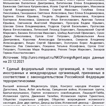
Мельникова Валентина Дмитриевна, Вититинова Елена Владимировна,
Баженова Светлана Куприяновна, Исаев Сергей Владимирович, Максимов
Сергей Владимирович, Беляев Сергей Иванович, Голубева Елена
Николаевна, Ганнушкина Светлана Алексеевна, Закс Елена Владимировна,
Буртина Елена Юрьевна, Гендель Людмила Залмановна, Кокорина
Екатерина Алексеевна, Шуманов Илья Вячеславович, Арапова Галина
Юрьевна, Свечников Анатолий Мариевич, Прохоров Вадим Юрьевич,
Шахова Елена Владимировна, Подузов Сергей Васильевич, Протасова
Ирина Вячеславовна, Литинский Леонид Борисович, Лукашевский Сергей
Маркович, Бахмин Вячеслав Иванович, Шабад Анатолий Ефимович, Сухих
Дарья Николаевна, Орлов Олег Петрович, Добровольская Анна
Дмитриевна, Королева Александра Евгеньевна, Смирнов Владимир
Александрович, Вицин Сергей Ефимович, Золотухин Борис Андреевич,
Левинсон Лев Семенович, Локшина Татьяна Иосифовна, Орлов Олег
Петрович, Полякова Мара Федоровна, Резник Генри Маркович, Захаров
Герман Константинович
Источник:
http://unro.minjust.ru/NKOForeignAgent.aspx
данные
на
23.12.2021
* Единый федеральный список организаций, в том числе
иностранных и международных организаций, признанных в
соответствии с законодательством Российской Федерации
террористическими:
Высший военный Маджлисуль Шура, Конгресс народов Ичкерии и
Дагестана, База, Асбат аль-Ансар, Священная война, Исламская группа,
Братья-мусульмане, Партия исламского освобождения, Лашкар-И-Тайба,
Исламская группа, Движение Талибан, Исламская партия Туркестана,
Общество социальных реформ, Общество возрождения исламского
наследия, Дом двух святых, Джунд аш-Шам, Исламский джихад – Джамаат
моджахедов, Аль-Каида в странах исламского Магриба, Имарат Кавказ,