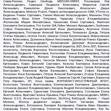
Север.Реалии, Радио Свобода, MEDIUM-ORIENT, Пономарев Лев
Александрович, Савицкая Людмила Алексеевна, Маркелов Сергей
Евгеньевич, Камалягин Денис Николаевич, Апахончич Дарья
Александровна, Medusa Project, Первое антикоррупционное СМИ, VTimes.io,
Баданин Роман Сергеевич, Гликин Максим Александрович, Маняхин Петр
Борисович, Ярош Юлия Петровна, Чуракова Ольга Владимировна,
Железнова Мария Михайловна, Лукьянова Юлия Сергеевна, Маетная
Елизавета Витальевна, The Insider SIA, Рубин Михаил Аркадьевич, Гройсман
Софья Романовна, Рождественский Илья Дмитриевич, Апухтина Юлия
Владимировна, Постернак Алексей Евгеньевич, Телеканал Дождь, Петров
Степан Юрьевич, Istories fonds, Шмагун Олеся Валентиновна, Мароховская
Алеся Алексеевна, Долинина Ирина Николаевна, Шлейнов Роман Юрьевич,
Анин Роман Александрович, Великовский Дмитрий Александрович,
Альтаир 2021, Ромашки монолит, Главный редактор 2021, Вега 2021, Важные
иноагенты, Каткова Вероника Вячеславовна, Карезина Инна Павловна,
Кузьмина Людмила Гавриловна, Костылева Полина Владимировна, Лютов
Александр Иванович, Жилкин Владимир Владимирович, Жилинский
Владимир Александрович, Тихонов Михаил Сергеевич, Пискунов Сергей
Евгеньевич, Ковин Виталий Сергеевич, Кильтау Екатерина Викторовна,
Любарев Аркадий Ефимович, Гурман Юрий Альбертович, Грезев Александр
Викторович, Важенков Артем Валерьевич, Иванова София Юрьевна,
Пигалкин Илья Валерьевич, Петров Алексей Викторович, Егоров Владимир
Владимирович, Гусев Андрей Юрьевич, Смирнов Сергей Сергеевич, Верзилов
Петр Юрьевич, ЗП, Зона права, ЖУРНАЛИСТ-ИНОСТРАННЫЙ АГЕНТ,
Вольтская Татьяна Анатольевна, Клепиковская Екатерина Дмитриевна,
Сотников Даниил Владимирович, Захаров Андрей Вячеславович, Симонов
Евгений Алексеевич, Сурначева Елизавета Дмитриевна, Соловьева Елена
Анатольевна, Арапова Галина Юрьевна, Перл Роман Александрович, МЕМО,
Mason G.E.S. Anonymous Foundation, Stichting Bellingcat, Якутия – Наше
Мнение, Москоу диджитал медиа, РС-Балт, Заговора Максим
Александрович, Ветошкина Валерия Валерьевна, Павлов Иван Юрьевич,
Скворцова Елена Сергеевна, Оленичев Максим Владимирович, Как бы