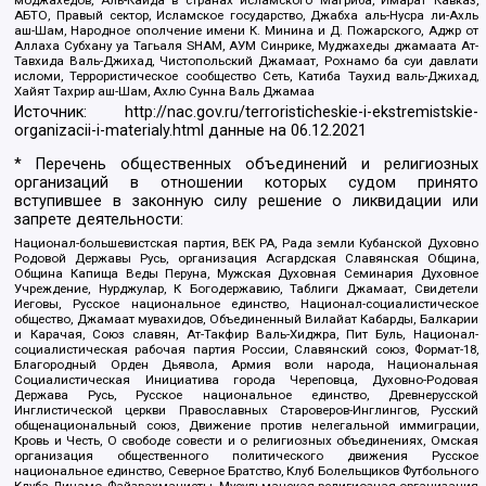
АБТО, Правый сектор, Исламское государство, Джабха аль-Нусра ли-Ахль
аш-Шам, Народное ополчение имени К. Минина и Д. Пожарского, Аджр от
Аллаха Субхану уа Тагьаля SHAM, АУМ Синрике, Муджахеды джамаата Ат-
Тавхида Валь-Джихад, Чистопольский Джамаат, Рохнамо ба суи давлати
исломи, Террористическое сообщество Сеть, Катиба Таухид валь-Джихад,
Хайят Тахрир аш-Шам, Ахлю Сунна Валь Джамаа
Источник:
http://nac.gov.ru/terroristicheskie-i-ekstremistskie-
organizacii-i-materialy.html
данные на
06.12.2021
* Перечень общественных объединений и религиозных
организаций в отношении которых судом принято
вступившее в законную силу решение о ликвидации или
запрете деятельности:
Национал-большевистская партия, ВЕК РА, Рада земли Кубанской Духовно
Родовой Державы Русь, организация Асгардская Славянская Община,
Община Капища Веды Перуна, Мужская Духовная Семинария Духовное
Учреждение, Нурджулар, К Богодержавию, Таблиги Джамаат, Свидетели
Иеговы, Русское национальное единство, Национал-социалистическое
общество, Джамаат мувахидов, Объединенный Вилайат Кабарды, Балкарии
и Карачая, Союз славян, Ат-Такфир Валь-Хиджра, Пит Буль, Национал-
социалистическая рабочая партия России, Славянский союз, Формат-18,
Благородный Орден Дьявола, Армия воли народа, Национальная
Социалистическая Инициатива города Череповца, Духовно-Родовая
Держава Русь, Русское национальное единство, Древнерусской
Инглистической церкви Православных Староверов-Инглингов, Русский
общенациональный союз, Движение против нелегальной иммиграции,
Кровь и Честь, О свободе совести и о религиозных объединениях, Омская
организация общественного политического движения Русское
национальное единство, Северное Братство, Клуб Болельщиков Футбольного