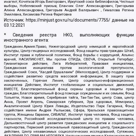
инагент, Кочетков Игорь Викторович, Иркутский союз библиофилов, Честные
выборы, Нобелевский призыв, Еланчик Олег Александрович, Григорьева
Алина Александровна, Григорьев Андрей Валерьевич , Гималова Регина
Эмилевна, Хисамова Регина Фаритовна
Источник:
https://minjust.gov.ru/ru/documents/7755/
данные на
03.12.2021
* Сведения реестра НКО, выполняющих функции
иностранного агента:
Гражданин.Армия.Право, Нижегородский центр немецкой и европейской
культуры, Центр гендерных исследований, Фонд защиты прав граждан Штаб,
Институт права и публичной политики, Фонд борьбы с коррупцией, Альянс
врачей, НАСИЛИЮ.НЕТ, Мы против СПИДа, СВЕЧА, Открытый Петербург,
Гуманитарное действие, Лига Избирателей, Правовая инициатива,
Гражданская инициатива против экологической преступности,
Гражданский Союз, "Хасдей Ерушалаим" (Милосердие), Центр поддержки и
содействия развитию средств массовой информации, В защиту прав
заключенных, Горячая Линия, Центр социально-информационных
инициатив Действие, Институт глобализации и социальных движений,
ВМЕСТЕ, Благотворительный фонд охраны здоровья и защиты прав
граждан, Благотворительный фонд помощи осужденным и их семьям, Фонд
Тольятти, Новое время, Серебряная тайга, Так-Так-Так, центр Сова, центр
Анна, Проект Апрель, Самарская губерния, Эра здоровья, Мемориал,
Аналитический Центр Юрия Левады, Издательство Парк Гагарина, Фонд
содействия имени Андрея Рылькова, Сфера, Уральская правозащитная
группа, Женщины Евразии, СИБАЛЬТ, Институт прав человека, Фонд защиты
гласности, Российский исследовательский центр по правам человека,
Дальневосточный центр развития гражданских инициатив и социального
партнерства, Пермский региональный правозащитный центр, Гражданское
действие, Центр независимых социологических исследований, Сутяжник,
АКАДЕМИЯ ПО ПРАВАМ ЧЕЛОВЕКА, Частное учреждение в Калининграде по