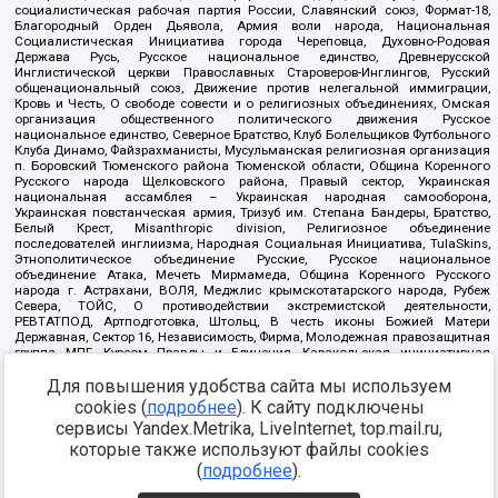
социалистическая рабочая партия России, Славянский союз, Формат-18,
Благородный Орден Дьявола, Армия воли народа, Национальная
Социалистическая Инициатива города Череповца, Духовно-Родовая
Держава Русь, Русское национальное единство, Древнерусской
Инглистической церкви Православных Староверов-Инглингов, Русский
общенациональный союз, Движение против нелегальной иммиграции,
Кровь и Честь, О свободе совести и о религиозных объединениях, Омская
организация общественного политического движения Русское
национальное единство, Северное Братство, Клуб Болельщиков Футбольного
Клуба Динамо, Файзрахманисты, Мусульманская религиозная организация
п. Боровский Тюменского района Тюменской области, Община Коренного
Русского народа Щелковского района, Правый сектор, Украинская
национальная ассамблея – Украинская народная самооборона,
Украинская повстанческая армия, Тризуб им. Степана Бандеры, Братство,
Белый Крест, Misanthropic division, Религиозное объединение
последователей инглиизма, Народная Социальная Инициатива, TulaSkins,
Этнополитическое объединение Русские, Русское национальное
объединение Атака, Мечеть Мирмамеда, Община Коренного Русского
народа г. Астрахани, ВОЛЯ, Меджлис крымскотатарского народа, Рубеж
Севера, ТОЙС, О противодействии экстремистской деятельности,
РЕВТАТПОД, Артподготовка, Штольц, В честь иконы Божией Матери
Державная, Сектор 16, Независимость, Фирма, Молодежная правозащитная
группа МПГ, Курсом Правды и Единения, Каракольская инициативная
группа, Автоград Крю, Союз Славянских Сил Руси, Алля-Аят,
Для повышения удобства сайта мы используем
Благотворительный пансионат Ак Умут, Русская республика Русь,
Арестантское уголовное единство, Башкорт, Нация и свобода, W.H.С., Фалунь
cookies (
подробнее
). К сайту подключены
Дафа, Иртыш Ultras, Русский Патриотический клуб-Новокузнецк/РПК,
сервисы Yandex.Metrika, LiveInternet, top.mail.ru,
Сибирский державный союз, Фонд борьбы с коррупцией, Фонд защиты прав
граждан, Штабы Навального, Совет граждан СССР Прикубанского округа г.
которые также используют файлы cookies
Краснодара
(
подробнее
).
Источник:
https://minjust.gov.ru/ru/documents/7822/
данные на