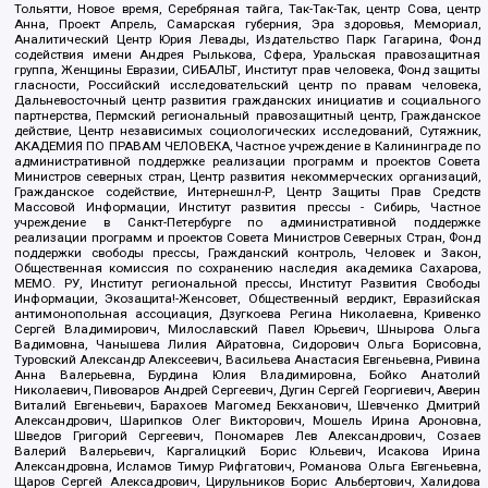
Тольятти, Новое время, Серебряная тайга, Так-Так-Так, центр Сова, центр
Анна, Проект Апрель, Самарская губерния, Эра здоровья, Мемориал,
Аналитический Центр Юрия Левады, Издательство Парк Гагарина, Фонд
содействия имени Андрея Рылькова, Сфера, Уральская правозащитная
группа, Женщины Евразии, СИБАЛЬТ, Институт прав человека, Фонд защиты
гласности, Российский исследовательский центр по правам человека,
Дальневосточный центр развития гражданских инициатив и социального
партнерства, Пермский региональный правозащитный центр, Гражданское
действие, Центр независимых социологических исследований, Сутяжник,
АКАДЕМИЯ ПО ПРАВАМ ЧЕЛОВЕКА, Частное учреждение в Калининграде по
административной поддержке реализации программ и проектов Совета
Министров северных стран, Центр развития некоммерческих организаций,
Гражданское содействие, Интернешнл-Р, Центр Защиты Прав Средств
Массовой Информации, Институт развития прессы - Сибирь, Частное
учреждение в Санкт-Петербурге по административной поддержке
реализации программ и проектов Совета Министров Северных Стран, Фонд
поддержки свободы прессы, Гражданский контроль, Человек и Закон,
Общественная комиссия по сохранению наследия академика Сахарова,
МЕМО. РУ, Институт региональной прессы, Институт Развития Свободы
Информации, Экозащита!-Женсовет, Общественный вердикт, Евразийская
антимонопольная ассоциация, Дзугкоева Регина Николаевна, Кривенко
Сергей Владимирович, Милославский Павел Юрьевич, Шнырова Ольга
Вадимовна, Чанышева Лилия Айратовна, Сидорович Ольга Борисовна,
Туровский Александр Алексеевич, Васильева Анастасия Евгеньевна, Ривина
Анна Валерьевна, Бурдина Юлия Владимировна, Бойко Анатолий
Николаевич, Пивоваров Андрей Сергеевич, Дугин Сергей Георгиевич, Аверин
Виталий Евгеньевич, Барахоев Магомед Бекханович, Шевченко Дмитрий
Александрович, Шарипков Олег Викторович, Мошель Ирина Ароновна,
Шведов Григорий Сергеевич, Пономарев Лев Александрович, Созаев
Валерий Валерьевич, Каргалицкий Борис Юльевич, Исакова Ирина
Александровна, Исламов Тимур Рифгатович, Романова Ольга Евгеньевна,
Щаров Сергей Алексадрович, Цирульников Борис Альбертович, Халидова