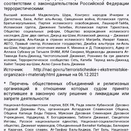
соответствии с законодательством Российской Федерации
террористическими:
Высший военный Маджлисуль Шура, Конгресс народов Ичкерии и
Дагестана, База, Асбат аль-Ансар, Священная война, Исламская группа,
Братья-мусульмане, Партия исламского освобождения, Лашкар-И-Тайба,
Исламская группа, Движение Талибан, Исламская партия Туркестана,
Общество социальных реформ, Общество возрождения исламского
наследия, Дом двух святых, Джунд аш-Шам, Исламский джихад – Джамаат
моджахедов, Аль-Каида в странах исламского Магриба, Имарат Кавказ,
АБТО, Правый сектор, Исламское государство, Джабха аль-Нусра ли-Ахль
аш-Шам, Народное ополчение имени К. Минина и Д. Пожарского, Аджр от
Аллаха Субхану уа Тагьаля SHAM, АУМ Синрике, Муджахеды джамаата Ат-
Тавхида Валь-Джихад, Чистопольский Джамаат, Рохнамо ба суи давлати
исломи, Террористическое сообщество Сеть, Катиба Таухид валь-Джихад,
Хайят Тахрир аш-Шам, Ахлю Сунна Валь Джамаа
Источник:
http://nac.gov.ru/terroristicheskie-i-ekstremistskie-
organizacii-i-materialy.html
данные на
06.12.2021
* Перечень общественных объединений и религиозных
организаций в отношении которых судом принято
вступившее в законную силу решение о ликвидации или
запрете деятельности:
Национал-большевистская партия, ВЕК РА, Рада земли Кубанской Духовно
Родовой Державы Русь, организация Асгардская Славянская Община,
Община Капища Веды Перуна, Мужская Духовная Семинария Духовное
Учреждение, Нурджулар, К Богодержавию, Таблиги Джамаат, Свидетели
Иеговы, Русское национальное единство, Национал-социалистическое
общество, Джамаат мувахидов, Объединенный Вилайат Кабарды, Балкарии
и Карачая, Союз славян, Ат-Такфир Валь-Хиджра, Пит Буль, Национал-