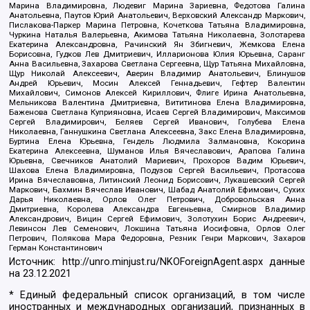
Марина Владимировна, Людевиг Марина Зариевна, Федотова Галина
Анатольевна, Паутов Юрий Анатольевич, Верховский Александр Маркович,
Пислакова-Паркер Марина Петровна, Кочеткова Татьяна Владимировна,
Чуркина Наталья Валерьевна, Акимова Татьяна Николаевна, Золотарева
Екатерина Александровна, Рачинский Ян Збигневич, Жемкова Елена
Борисовна, Гудков Лев Дмитриевич, Илларионова Юлия Юрьевна, Саранг
Анна Васильевна, Захарова Светлана Сергеевна, Щур Татьяна Михайловна,
Щур Николай Алексеевич, Аверин Владимир Анатольевич, Блинушов
Андрей Юрьевич, Мосин Алексей Геннадьевич, Гефтер Валентин
Михайлович, Симонов Алексей Кириллович, Флиге Ирина Анатольевна,
Мельникова Валентина Дмитриевна, Вититинова Елена Владимировна,
Баженова Светлана Куприяновна, Исаев Сергей Владимирович, Максимов
Сергей Владимирович, Беляев Сергей Иванович, Голубева Елена
Николаевна, Ганнушкина Светлана Алексеевна, Закс Елена Владимировна,
Буртина Елена Юрьевна, Гендель Людмила Залмановна, Кокорина
Екатерина Алексеевна, Шуманов Илья Вячеславович, Арапова Галина
Юрьевна, Свечников Анатолий Мариевич, Прохоров Вадим Юрьевич,
Шахова Елена Владимировна, Подузов Сергей Васильевич, Протасова
Ирина Вячеславовна, Литинский Леонид Борисович, Лукашевский Сергей
Маркович, Бахмин Вячеслав Иванович, Шабад Анатолий Ефимович, Сухих
Дарья Николаевна, Орлов Олег Петрович, Добровольская Анна
Дмитриевна, Королева Александра Евгеньевна, Смирнов Владимир
Александрович, Вицин Сергей Ефимович, Золотухин Борис Андреевич,
Левинсон Лев Семенович, Локшина Татьяна Иосифовна, Орлов Олег
Петрович, Полякова Мара Федоровна, Резник Генри Маркович, Захаров
Герман Константинович
Источник:
http://unro.minjust.ru/NKOForeignAgent.aspx
данные
на
23.12.2021
* Единый федеральный список организаций, в том числе
иностранных и международных организаций, признанных в