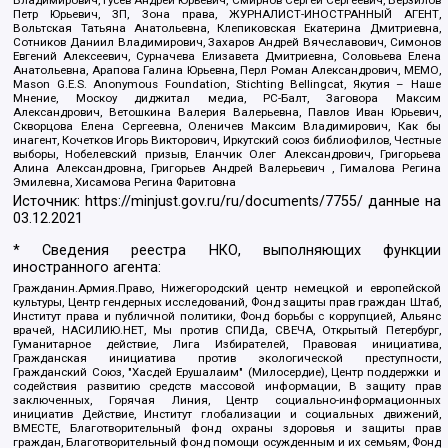
Петр Юрьевич, ЗП, Зона права, ЖУРНАЛИСТ-ИНОСТРАННЫЙ АГЕНТ,
Вольтская Татьяна Анатольевна, Клепиковская Екатерина Дмитриевна,
Сотников Даниил Владимирович, Захаров Андрей Вячеславович, Симонов
Евгений Алексеевич, Сурначева Елизавета Дмитриевна, Соловьева Елена
Анатольевна, Арапова Галина Юрьевна, Перл Роман Александрович, МЕМО,
Mason G.E.S. Anonymous Foundation, Stichting Bellingcat, Якутия – Наше
Мнение, Москоу диджитал медиа, РС-Балт, Заговора Максим
Александрович, Ветошкина Валерия Валерьевна, Павлов Иван Юрьевич,
Скворцова Елена Сергеевна, Оленичев Максим Владимирович, Как бы
инагент, Кочетков Игорь Викторович, Иркутский союз библиофилов, Честные
выборы, Нобелевский призыв, Еланчик Олег Александрович, Григорьева
Алина Александровна, Григорьев Андрей Валерьевич , Гималова Регина
Эмилевна, Хисамова Регина Фаритовна
Источник:
https://minjust.gov.ru/ru/documents/7755/
данные на
03.12.2021
* Сведения реестра НКО, выполняющих функции
иностранного агента:
Гражданин.Армия.Право, Нижегородский центр немецкой и европейской
культуры, Центр гендерных исследований, Фонд защиты прав граждан Штаб,
Институт права и публичной политики, Фонд борьбы с коррупцией, Альянс
врачей, НАСИЛИЮ.НЕТ, Мы против СПИДа, СВЕЧА, Открытый Петербург,
Гуманитарное действие, Лига Избирателей, Правовая инициатива,
Гражданская инициатива против экологической преступности,
Гражданский Союз, "Хасдей Ерушалаим" (Милосердие), Центр поддержки и
содействия развитию средств массовой информации, В защиту прав
заключенных, Горячая Линия, Центр социально-информационных
инициатив Действие, Институт глобализации и социальных движений,
ВМЕСТЕ, Благотворительный фонд охраны здоровья и защиты прав
граждан, Благотворительный фонд помощи осужденным и их семьям, Фонд