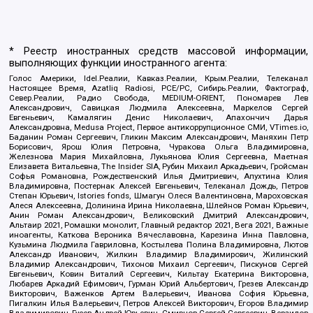
* Реестр иностранных средств массовой информации,
выполняющих функции иностранного агента:
Голос Америки, Idel.Реалии, Кавказ.Реалии, Крым.Реалии, Телеканал
Настоящее Время, Azatliq Radiosi, PCE/PC, Сибирь.Реалии, Фактограф,
Север.Реалии, Радио Свобода, MEDIUM-ORIENT, Пономарев Лев
Александрович, Савицкая Людмила Алексеевна, Маркелов Сергей
Евгеньевич, Камалягин Денис Николаевич, Апахончич Дарья
Александровна, Medusa Project, Первое антикоррупционное СМИ, VTimes.io,
Баданин Роман Сергеевич, Гликин Максим Александрович, Маняхин Петр
Борисович, Ярош Юлия Петровна, Чуракова Ольга Владимировна,
Железнова Мария Михайловна, Лукьянова Юлия Сергеевна, Маетная
Елизавета Витальевна, The Insider SIA, Рубин Михаил Аркадьевич, Гройсман
Софья Романовна, Рождественский Илья Дмитриевич, Апухтина Юлия
Владимировна, Постернак Алексей Евгеньевич, Телеканал Дождь, Петров
Степан Юрьевич, Istories fonds, Шмагун Олеся Валентиновна, Мароховская
Алеся Алексеевна, Долинина Ирина Николаевна, Шлейнов Роман Юрьевич,
Анин Роман Александрович, Великовский Дмитрий Александрович,
Альтаир 2021, Ромашки монолит, Главный редактор 2021, Вега 2021, Важные
иноагенты, Каткова Вероника Вячеславовна, Карезина Инна Павловна,
Кузьмина Людмила Гавриловна, Костылева Полина Владимировна, Лютов
Александр Иванович, Жилкин Владимир Владимирович, Жилинский
Владимир Александрович, Тихонов Михаил Сергеевич, Пискунов Сергей
Евгеньевич, Ковин Виталий Сергеевич, Кильтау Екатерина Викторовна,
Любарев Аркадий Ефимович, Гурман Юрий Альбертович, Грезев Александр
Викторович, Важенков Артем Валерьевич, Иванова София Юрьевна,
Пигалкин Илья Валерьевич, Петров Алексей Викторович, Егоров Владимир
Владимирович, Гусев Андрей Юрьевич, Смирнов Сергей Сергеевич, Верзилов