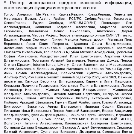
* Реестр иностранных средств массовой информации,
выполняющих функции иностранного агента:
Голос Америки, Idel.Реалии, Кавказ.Реалии, Крым.Реалии, Телеканал
Настоящее Время, Azatliq Radiosi, PCE/PC, Сибирь.Реалии, Фактограф,
Север.Реалии, Радио Свобода, MEDIUM-ORIENT, Пономарев Лев
Александрович, Савицкая Людмила Алексеевна, Маркелов Сергей
Евгеньевич, Камалягин Денис Николаевич, Апахончич Дарья
Александровна, Medusa Project, Первое антикоррупционное СМИ, VTimes.io,
Баданин Роман Сергеевич, Гликин Максим Александрович, Маняхин Петр
Борисович, Ярош Юлия Петровна, Чуракова Ольга Владимировна,
Железнова Мария Михайловна, Лукьянова Юлия Сергеевна, Маетная
Елизавета Витальевна, The Insider SIA, Рубин Михаил Аркадьевич, Гройсман
Софья Романовна, Рождественский Илья Дмитриевич, Апухтина Юлия
Владимировна, Постернак Алексей Евгеньевич, Телеканал Дождь, Петров
Степан Юрьевич, Istories fonds, Шмагун Олеся Валентиновна, Мароховская
Алеся Алексеевна, Долинина Ирина Николаевна, Шлейнов Роман Юрьевич,
Анин Роман Александрович, Великовский Дмитрий Александрович,
Альтаир 2021, Ромашки монолит, Главный редактор 2021, Вега 2021, Важные
иноагенты, Каткова Вероника Вячеславовна, Карезина Инна Павловна,
Кузьмина Людмила Гавриловна, Костылева Полина Владимировна, Лютов
Александр Иванович, Жилкин Владимир Владимирович, Жилинский
Владимир Александрович, Тихонов Михаил Сергеевич, Пискунов Сергей
Евгеньевич, Ковин Виталий Сергеевич, Кильтау Екатерина Викторовна,
Любарев Аркадий Ефимович, Гурман Юрий Альбертович, Грезев Александр
Викторович, Важенков Артем Валерьевич, Иванова София Юрьевна,
Пигалкин Илья Валерьевич, Петров Алексей Викторович, Егоров Владимир
Владимирович, Гусев Андрей Юрьевич, Смирнов Сергей Сергеевич, Верзилов
Петр Юрьевич, ЗП, Зона права, ЖУРНАЛИСТ-ИНОСТРАННЫЙ АГЕНТ,
Вольтская Татьяна Анатольевна, Клепиковская Екатерина Дмитриевна,
Сотников Даниил Владимирович, Захаров Андрей Вячеславович, Симонов
Евгений Алексеевич, Сурначева Елизавета Дмитриевна, Соловьева Елена