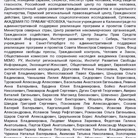
группа, Женщины Евразии, СИБАЛЬТ, Институт прав человека, Фонд защиты
гласности, Российский исследовательский центр по правам человека,
Дальневосточный центр развития гражданских инициатив и социального
партнерства, Пермский региональный правозащитный центр, Гражданское
действие, Центр независимых социологических исследований, Сутяжник,
АКАДЕМИЯ ПО ПРАВАМ ЧЕЛОВЕКА, Частное учреждение в Калининграде по
административной поддержке реализации программ и проектов Совета
Министров северных стран, Центр развития некоммерческих организаций,
Гражданское содействие, Интернешнл-Р, Центр Защиты Прав Средств
Массовой Информации, Институт развития прессы - Сибирь, Частное
учреждение в Санкт-Петербурге по административной поддержке
реализации программ и проектов Совета Министров Северных Стран, Фонд
поддержки свободы прессы, Гражданский контроль, Человек и Закон,
Общественная комиссия по сохранению наследия академика Сахарова,
МЕМО. РУ, Институт региональной прессы, Институт Развития Свободы
Информации, Экозащита!-Женсовет, Общественный вердикт, Евразийская
антимонопольная ассоциация, Дзугкоева Регина Николаевна, Кривенко
Сергей Владимирович, Милославский Павел Юрьевич, Шнырова Ольга
Вадимовна, Чанышева Лилия Айратовна, Сидорович Ольга Борисовна,
Туровский Александр Алексеевич, Васильева Анастасия Евгеньевна, Ривина
Анна Валерьевна, Бурдина Юлия Владимировна, Бойко Анатолий
Николаевич, Пивоваров Андрей Сергеевич, Дугин Сергей Георгиевич, Аверин
Виталий Евгеньевич, Барахоев Магомед Бекханович, Шевченко Дмитрий
Александрович, Шарипков Олег Викторович, Мошель Ирина Ароновна,
Шведов Григорий Сергеевич, Пономарев Лев Александрович, Созаев
Валерий Валерьевич, Каргалицкий Борис Юльевич, Исакова Ирина
Александровна, Исламов Тимур Рифгатович, Романова Ольга Евгеньевна,
Щаров Сергей Алексадрович, Цирульников Борис Альбертович, Халидова
Марина Владимировна, Людевиг Марина Зариевна, Федотова Галина
Анатольевна, Паутов Юрий Анатольевич, Верховский Александр Маркович,
Пислакова-Паркер Марина Петровна, Кочеткова Татьяна Владимировна,
Чуркина Наталья Валерьевна, Акимова Татьяна Николаевна, Золотарева