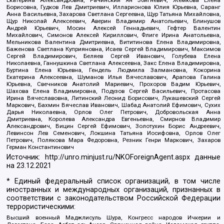
Екатерина Александровна, Рачинский Ян Збигневич, Жемкова Елена
Борисовна, Гудков Лев Дмитриевич, Илларионова Юлия Юрьевна, Саранг
Анна Васильевна, Захарова Светлана Сергеевна, Щур Татьяна Михайловна,
Щур Николай Алексеевич, Аверин Владимир Анатольевич, Блинушов
Андрей Юрьевич, Мосин Алексей Геннадьевич, Гефтер Валентин
Михайлович, Симонов Алексей Кириллович, Флиге Ирина Анатольевна,
Мельникова Валентина Дмитриевна, Вититинова Елена Владимировна,
Баженова Светлана Куприяновна, Исаев Сергей Владимирович, Максимов
Сергей Владимирович, Беляев Сергей Иванович, Голубева Елена
Николаевна, Ганнушкина Светлана Алексеевна, Закс Елена Владимировна,
Буртина Елена Юрьевна, Гендель Людмила Залмановна, Кокорина
Екатерина Алексеевна, Шуманов Илья Вячеславович, Арапова Галина
Юрьевна, Свечников Анатолий Мариевич, Прохоров Вадим Юрьевич,
Шахова Елена Владимировна, Подузов Сергей Васильевич, Протасова
Ирина Вячеславовна, Литинский Леонид Борисович, Лукашевский Сергей
Маркович, Бахмин Вячеслав Иванович, Шабад Анатолий Ефимович, Сухих
Дарья Николаевна, Орлов Олег Петрович, Добровольская Анна
Дмитриевна, Королева Александра Евгеньевна, Смирнов Владимир
Александрович, Вицин Сергей Ефимович, Золотухин Борис Андреевич,
Левинсон Лев Семенович, Локшина Татьяна Иосифовна, Орлов Олег
Петрович, Полякова Мара Федоровна, Резник Генри Маркович, Захаров
Герман Константинович
Источник:
http://unro.minjust.ru/NKOForeignAgent.aspx
данные
на
23.12.2021
* Единый федеральный список организаций, в том числе
иностранных и международных организаций, признанных в
соответствии с законодательством Российской Федерации
террористическими:
Высший военный Маджлисуль Шура, Конгресс народов Ичкерии и