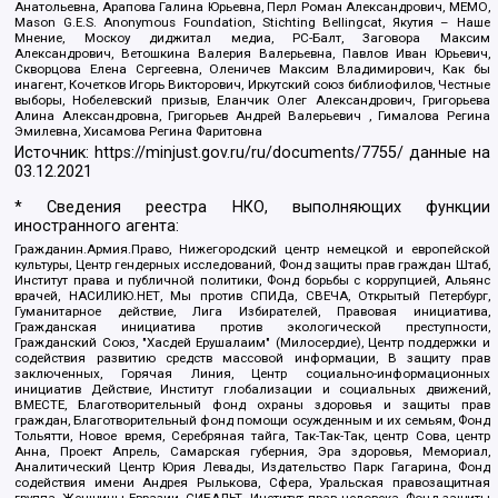
Анатольевна, Арапова Галина Юрьевна, Перл Роман Александрович, МЕМО,
Mason G.E.S. Anonymous Foundation, Stichting Bellingcat, Якутия – Наше
Мнение, Москоу диджитал медиа, РС-Балт, Заговора Максим
Александрович, Ветошкина Валерия Валерьевна, Павлов Иван Юрьевич,
Скворцова Елена Сергеевна, Оленичев Максим Владимирович, Как бы
инагент, Кочетков Игорь Викторович, Иркутский союз библиофилов, Честные
выборы, Нобелевский призыв, Еланчик Олег Александрович, Григорьева
Алина Александровна, Григорьев Андрей Валерьевич , Гималова Регина
Эмилевна, Хисамова Регина Фаритовна
Источник:
https://minjust.gov.ru/ru/documents/7755/
данные на
03.12.2021
* Сведения реестра НКО, выполняющих функции
иностранного агента:
Гражданин.Армия.Право, Нижегородский центр немецкой и европейской
культуры, Центр гендерных исследований, Фонд защиты прав граждан Штаб,
Институт права и публичной политики, Фонд борьбы с коррупцией, Альянс
врачей, НАСИЛИЮ.НЕТ, Мы против СПИДа, СВЕЧА, Открытый Петербург,
Гуманитарное действие, Лига Избирателей, Правовая инициатива,
Гражданская инициатива против экологической преступности,
Гражданский Союз, "Хасдей Ерушалаим" (Милосердие), Центр поддержки и
содействия развитию средств массовой информации, В защиту прав
заключенных, Горячая Линия, Центр социально-информационных
инициатив Действие, Институт глобализации и социальных движений,
ВМЕСТЕ, Благотворительный фонд охраны здоровья и защиты прав
граждан, Благотворительный фонд помощи осужденным и их семьям, Фонд
Тольятти, Новое время, Серебряная тайга, Так-Так-Так, центр Сова, центр
Анна, Проект Апрель, Самарская губерния, Эра здоровья, Мемориал,
Аналитический Центр Юрия Левады, Издательство Парк Гагарина, Фонд
содействия имени Андрея Рылькова, Сфера, Уральская правозащитная