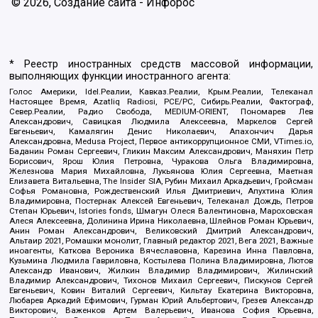
© 2026, Создание сайта - Инфорос
* Реестр иностранных средств массовой информации,
выполняющих функции иностранного агента:
Голос Америки, Idel.Реалии, Кавказ.Реалии, Крым.Реалии, Телеканал
Настоящее Время, Azatliq Radiosi, PCE/PC, Сибирь.Реалии, Фактограф,
Север.Реалии, Радио Свобода, MEDIUM-ORIENT, Пономарев Лев
Александрович, Савицкая Людмила Алексеевна, Маркелов Сергей
Евгеньевич, Камалягин Денис Николаевич, Апахончич Дарья
Александровна, Medusa Project, Первое антикоррупционное СМИ, VTimes.io,
Баданин Роман Сергеевич, Гликин Максим Александрович, Маняхин Петр
Борисович, Ярош Юлия Петровна, Чуракова Ольга Владимировна,
Железнова Мария Михайловна, Лукьянова Юлия Сергеевна, Маетная
Елизавета Витальевна, The Insider SIA, Рубин Михаил Аркадьевич, Гройсман
Софья Романовна, Рождественский Илья Дмитриевич, Апухтина Юлия
Владимировна, Постернак Алексей Евгеньевич, Телеканал Дождь, Петров
Степан Юрьевич, Istories fonds, Шмагун Олеся Валентиновна, Мароховская
Алеся Алексеевна, Долинина Ирина Николаевна, Шлейнов Роман Юрьевич,
Анин Роман Александрович, Великовский Дмитрий Александрович,
Альтаир 2021, Ромашки монолит, Главный редактор 2021, Вега 2021, Важные
иноагенты, Каткова Вероника Вячеславовна, Карезина Инна Павловна,
Кузьмина Людмила Гавриловна, Костылева Полина Владимировна, Лютов
Александр Иванович, Жилкин Владимир Владимирович, Жилинский
Владимир Александрович, Тихонов Михаил Сергеевич, Пискунов Сергей
Евгеньевич, Ковин Виталий Сергеевич, Кильтау Екатерина Викторовна,
Любарев Аркадий Ефимович, Гурман Юрий Альбертович, Грезев Александр
Викторович, Важенков Артем Валерьевич, Иванова София Юрьевна,