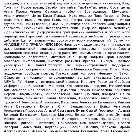
граждан, Благотворительный фонд помощи осужденным и их семьям, Фонд
Тольятти, Новое время, Серебряная тайга, Так-Так-Так, центр Сова, центр
Анна, Проект Апрель, Самарская губерния, Эра здоровья, Мемориал,
Аналитический Центр Юрия Левады, Издательство Парк Гагарина, Фонд
содействия имени Андрея Рылькова, Сфера, Уральская правозащитная
группа, Женщины Евразии, СИБАЛЬТ, Институт прав человека, Фонд защиты
гласности, Российский исследовательский центр по правам человека,
Дальневосточный центр развития гражданских инициатив и социального
партнерства, Пермский региональный правозащитный центр, Гражданское
действие, Центр независимых социологических исследований, Сутяжник,
АКАДЕМИЯ ПО ПРАВАМ ЧЕЛОВЕКА, Частное учреждение в Калининграде по
административной поддержке реализации программ и проектов Совета
Министров северных стран, Центр развития некоммерческих организаций,
Гражданское содействие, Интернешнл-Р, Центр Защиты Прав Средств
Массовой Информации, Институт развития прессы - Сибирь, Частное
учреждение в Санкт-Петербурге по административной поддержке
реализации программ и проектов Совета Министров Северных Стран, Фонд
поддержки свободы прессы, Гражданский контроль, Человек и Закон,
Общественная комиссия по сохранению наследия академика Сахарова,
МЕМО. РУ, Институт региональной прессы, Институт Развития Свободы
Информации, Экозащита!-Женсовет, Общественный вердикт, Евразийская
антимонопольная ассоциация, Дзугкоева Регина Николаевна, Кривенко
Сергей Владимирович, Милославский Павел Юрьевич, Шнырова Ольга
Вадимовна, Чанышева Лилия Айратовна, Сидорович Ольга Борисовна,
Туровский Александр Алексеевич, Васильева Анастасия Евгеньевна, Ривина
Анна Валерьевна, Бурдина Юлия Владимировна, Бойко Анатолий
Николаевич, Пивоваров Андрей Сергеевич, Дугин Сергей Георгиевич, Аверин
Виталий Евгеньевич, Барахоев Магомед Бекханович, Шевченко Дмитрий
Александрович, Шарипков Олег Викторович, Мошель Ирина Ароновна,
Шведов Григорий Сергеевич, Пономарев Лев Александрович, Созаев
Валерий Валерьевич, Каргалицкий Борис Юльевич, Исакова Ирина
Александровна, Исламов Тимур Рифгатович, Романова Ольга Евгеньевна,