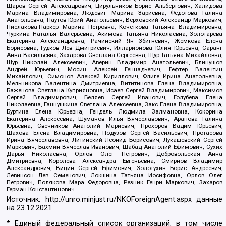
Щаров Сергей Алексадрович, Цирульников Борис Альбертович, Халидова
Марина Владимировна, Людевиг Марина Зариевна, Федотова Галина
Анатольевна, Паутов Юрий Анатольевич, Верховский Александр Маркович,
Пислакова-Паркер Марина Петровна, Кочеткова Татьяна Владимировна,
Чуркина Наталья Валерьевна, Акимова Татьяна Николаевна, Золотарева
Екатерина Александровна, Рачинский Ян Збигневич, Жемкова Елена
Борисовна, Гудков Лев Дмитриевич, Илларионова Юлия Юрьевна, Саранг
Анна Васильевна, Захарова Светлана Сергеевна, Щур Татьяна Михайловна,
Щур Николай Алексеевич, Аверин Владимир Анатольевич, Блинушов
Андрей Юрьевич, Мосин Алексей Геннадьевич, Гефтер Валентин
Михайлович, Симонов Алексей Кириллович, Флиге Ирина Анатольевна,
Мельникова Валентина Дмитриевна, Вититинова Елена Владимировна,
Баженова Светлана Куприяновна, Исаев Сергей Владимирович, Максимов
Сергей Владимирович, Беляев Сергей Иванович, Голубева Елена
Николаевна, Ганнушкина Светлана Алексеевна, Закс Елена Владимировна,
Буртина Елена Юрьевна, Гендель Людмила Залмановна, Кокорина
Екатерина Алексеевна, Шуманов Илья Вячеславович, Арапова Галина
Юрьевна, Свечников Анатолий Мариевич, Прохоров Вадим Юрьевич,
Шахова Елена Владимировна, Подузов Сергей Васильевич, Протасова
Ирина Вячеславовна, Литинский Леонид Борисович, Лукашевский Сергей
Маркович, Бахмин Вячеслав Иванович, Шабад Анатолий Ефимович, Сухих
Дарья Николаевна, Орлов Олег Петрович, Добровольская Анна
Дмитриевна, Королева Александра Евгеньевна, Смирнов Владимир
Александрович, Вицин Сергей Ефимович, Золотухин Борис Андреевич,
Левинсон Лев Семенович, Локшина Татьяна Иосифовна, Орлов Олег
Петрович, Полякова Мара Федоровна, Резник Генри Маркович, Захаров
Герман Константинович
Источник:
http://unro.minjust.ru/NKOForeignAgent.aspx
данные
на
23.12.2021
* Единый федеральный список организаций, в том числе