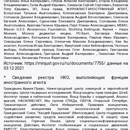
Пигалкин Илья Валерьевич, Петров Алексей Викторович, Егоров Владимир
Владимирович, Гусев Андрей Юрьевич, Смирнов Сергей Сергеевич, Верзилов
Петр Юрьевич, ЗП, Зона права, ЖУРНАЛИСТ-ИНОСТРАННЫЙ АГЕНТ,
Вольтская Татьяна Анатольевна, Клепиковская Екатерина Дмитриевна,
Сотников Даниил Владимирович, Захаров Андрей Вячеславович, Симонов
Евгений Алексеевич, Сурначева Елизавета Дмитриевна, Соловьева Елена
Анатольевна, Арапова Галина Юрьевна, Перл Роман Александрович, МЕМО,
Mason G.E.S. Anonymous Foundation, Stichting Bellingcat, Якутия – Наше
Мнение, Москоу диджитал медиа, РС-Балт, Заговора Максим
Александрович, Ветошкина Валерия Валерьевна, Павлов Иван Юрьевич,
Скворцова Елена Сергеевна, Оленичев Максим Владимирович, Как бы
инагент, Кочетков Игорь Викторович, Иркутский союз библиофилов, Честные
выборы, Нобелевский призыв, Еланчик Олег Александрович, Григорьева
Алина Александровна, Григорьев Андрей Валерьевич , Гималова Регина
Эмилевна, Хисамова Регина Фаритовна
Источник:
https://minjust.gov.ru/ru/documents/7755/
данные на
03.12.2021
* Сведения реестра НКО, выполняющих функции
иностранного агента:
Гражданин.Армия.Право, Нижегородский центр немецкой и европейской
культуры, Центр гендерных исследований, Фонд защиты прав граждан Штаб,
Институт права и публичной политики, Фонд борьбы с коррупцией, Альянс
врачей, НАСИЛИЮ.НЕТ, Мы против СПИДа, СВЕЧА, Открытый Петербург,
Гуманитарное действие, Лига Избирателей, Правовая инициатива,
Гражданская инициатива против экологической преступности,
Гражданский Союз, "Хасдей Ерушалаим" (Милосердие), Центр поддержки и
содействия развитию средств массовой информации, В защиту прав
заключенных, Горячая Линия, Центр социально-информационных
инициатив Действие, Институт глобализации и социальных движений,
ВМЕСТЕ, Благотворительный фонд охраны здоровья и защиты прав