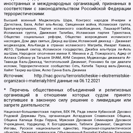
иностранных и международных организаций, признанных в
соответствии с законодательством Российской Федерации
террористическими:
Высший военный Маджлисуль Шура, Конгресс народов Ичкерии и
Дагестана, База, Асбат аль-Ансар, Священная война, Исламская группа,
Братья-мусульмане, Партия исламского освобождения, Лашкар-И-Тайба,
Исламская группа, Движение Талибан, Исламская партия Туркестана,
Общество социальных реформ, Общество возрождения исламского
наследия, Дом двух святых, Джунд аш-Шам, Исламский джихад – Джамаат
моджахедов, Аль-Каида в странах исламского Магриба, Имарат Кавказ,
АБТО, Правый сектор, Исламское государство, Джабха аль-Нусра ли-Ахль
аш-Шам, Народное ополчение имени К. Минина и Д. Пожарского, Аджр от
Аллаха Субхану уа Тагьаля SHAM, АУМ Синрике, Муджахеды джамаата Ат-
Тавхида Валь-Джихад, Чистопольский Джамаат, Рохнамо ба суи давлати
исломи, Террористическое сообщество Сеть, Катиба Таухид валь-Джихад,
Хайят Тахрир аш-Шам, Ахлю Сунна Валь Джамаа
Источник:
http://nac.gov.ru/terroristicheskie-i-ekstremistskie-
organizacii-i-materialy.html
данные на
06.12.2021
* Перечень общественных объединений и религиозных
организаций в отношении которых судом принято
вступившее в законную силу решение о ликвидации или
запрете деятельности:
Национал-большевистская партия, ВЕК РА, Рада земли Кубанской Духовно
Родовой Державы Русь, организация Асгардская Славянская Община,
Община Капища Веды Перуна, Мужская Духовная Семинария Духовное
Учреждение, Нурджулар, К Богодержавию, Таблиги Джамаат, Свидетели
Иеговы, Русское национальное единство, Национал-социалистическое
общество, Джамаат мувахидов, Объединенный Вилайат Кабарды, Балкарии