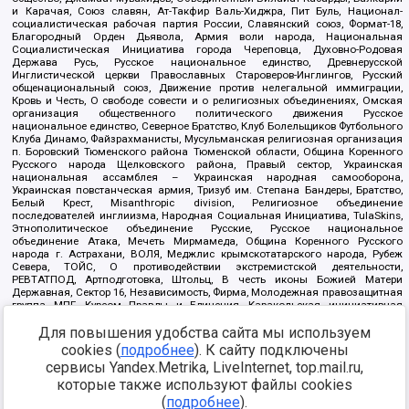
и Карачая, Союз славян, Ат-Такфир Валь-Хиджра, Пит Буль, Национал-
социалистическая рабочая партия России, Славянский союз, Формат-18,
Благородный Орден Дьявола, Армия воли народа, Национальная
Социалистическая Инициатива города Череповца, Духовно-Родовая
Держава Русь, Русское национальное единство, Древнерусской
Инглистической церкви Православных Староверов-Инглингов, Русский
общенациональный союз, Движение против нелегальной иммиграции,
Кровь и Честь, О свободе совести и о религиозных объединениях, Омская
организация общественного политического движения Русское
национальное единство, Северное Братство, Клуб Болельщиков Футбольного
Клуба Динамо, Файзрахманисты, Мусульманская религиозная организация
п. Боровский Тюменского района Тюменской области, Община Коренного
Русского народа Щелковского района, Правый сектор, Украинская
национальная ассамблея – Украинская народная самооборона,
Украинская повстанческая армия, Тризуб им. Степана Бандеры, Братство,
Белый Крест, Misanthropic division, Религиозное объединение
последователей инглиизма, Народная Социальная Инициатива, TulaSkins,
Этнополитическое объединение Русские, Русское национальное
объединение Атака, Мечеть Мирмамеда, Община Коренного Русского
народа г. Астрахани, ВОЛЯ, Меджлис крымскотатарского народа, Рубеж
Севера, ТОЙС, О противодействии экстремистской деятельности,
РЕВТАТПОД, Артподготовка, Штольц, В честь иконы Божией Матери
Державная, Сектор 16, Независимость, Фирма, Молодежная правозащитная
группа МПГ, Курсом Правды и Единения, Каракольская инициативная
группа, Автоград Крю, Союз Славянских Сил Руси, Алля-Аят,
Для повышения удобства сайта мы используем
Благотворительный пансионат Ак Умут, Русская республика Русь,
Арестантское уголовное единство, Башкорт, Нация и свобода, W.H.С., Фалунь
cookies (
подробнее
). К сайту подключены
Дафа, Иртыш Ultras, Русский Патриотический клуб-Новокузнецк/РПК,
сервисы Yandex.Metrika, LiveInternet, top.mail.ru,
Сибирский державный союз, Фонд борьбы с коррупцией, Фонд защиты прав
граждан, Штабы Навального, Совет граждан СССР Прикубанского округа г.
которые также используют файлы cookies
Краснодара
(
подробнее
).