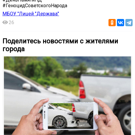
#ГеноцидСоветскогоНарода
МБОУ "Лицей "Держава"
26
Поделитесь новостями с жителями
города