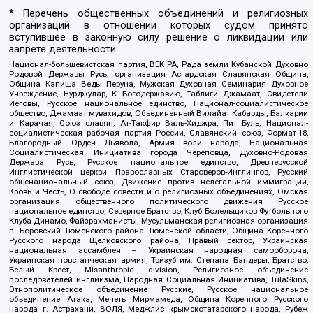
* Перечень общественных объединений и религиозных
организаций в отношении которых судом принято
вступившее в законную силу решение о ликвидации или
запрете деятельности:
Национал-большевистская партия, ВЕК РА, Рада земли Кубанской Духовно
Родовой Державы Русь, организация Асгардская Славянская Община,
Община Капища Веды Перуна, Мужская Духовная Семинария Духовное
Учреждение, Нурджулар, К Богодержавию, Таблиги Джамаат, Свидетели
Иеговы, Русское национальное единство, Национал-социалистическое
общество, Джамаат мувахидов, Объединенный Вилайат Кабарды, Балкарии
и Карачая, Союз славян, Ат-Такфир Валь-Хиджра, Пит Буль, Национал-
социалистическая рабочая партия России, Славянский союз, Формат-18,
Благородный Орден Дьявола, Армия воли народа, Национальная
Социалистическая Инициатива города Череповца, Духовно-Родовая
Держава Русь, Русское национальное единство, Древнерусской
Инглистической церкви Православных Староверов-Инглингов, Русский
общенациональный союз, Движение против нелегальной иммиграции,
Кровь и Честь, О свободе совести и о религиозных объединениях, Омская
организация общественного политического движения Русское
национальное единство, Северное Братство, Клуб Болельщиков Футбольного
Клуба Динамо, Файзрахманисты, Мусульманская религиозная организация
п. Боровский Тюменского района Тюменской области, Община Коренного
Русского народа Щелковского района, Правый сектор, Украинская
национальная ассамблея – Украинская народная самооборона,
Украинская повстанческая армия, Тризуб им. Степана Бандеры, Братство,
Белый Крест, Misanthropic division, Религиозное объединение
последователей инглиизма, Народная Социальная Инициатива, TulaSkins,
Этнополитическое объединение Русские, Русское национальное
объединение Атака, Мечеть Мирмамеда, Община Коренного Русского
народа г. Астрахани, ВОЛЯ, Меджлис крымскотатарского народа, Рубеж