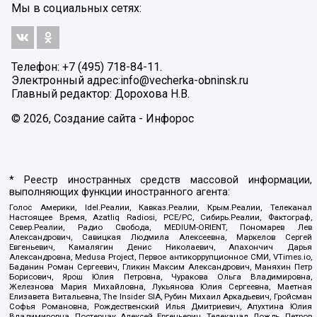
Мы в социальных сетях:
Телефон: +7 (495) 718-84-11.
Электронный адрес:
info@vecherka-obninsk.ru
Главный редактор: Дорохова Н.В.
© 2026, Создание сайта - Инфорос
* Реестр иностранных средств массовой информации,
выполняющих функции иностранного агента:
Голос Америки, Idel.Реалии, Кавказ.Реалии, Крым.Реалии, Телеканал
Настоящее Время, Azatliq Radiosi, PCE/PC, Сибирь.Реалии, Фактограф,
Север.Реалии, Радио Свобода, MEDIUM-ORIENT, Пономарев Лев
Александрович, Савицкая Людмила Алексеевна, Маркелов Сергей
Евгеньевич, Камалягин Денис Николаевич, Апахончич Дарья
Александровна, Medusa Project, Первое антикоррупционное СМИ, VTimes.io,
Баданин Роман Сергеевич, Гликин Максим Александрович, Маняхин Петр
Борисович, Ярош Юлия Петровна, Чуракова Ольга Владимировна,
Железнова Мария Михайловна, Лукьянова Юлия Сергеевна, Маетная
Елизавета Витальевна, The Insider SIA, Рубин Михаил Аркадьевич, Гройсман
Софья Романовна, Рождественский Илья Дмитриевич, Апухтина Юлия
Владимировна, Постернак Алексей Евгеньевич, Телеканал Дождь, Петров