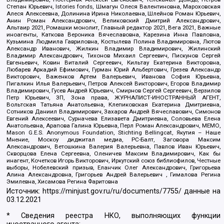
Степан Юрьевич, Istories fonds, Шмагун Олеся Валентиновна, Мароховская
Алеся Алексеевна, Долинина Ирина Николаевна, Шлейнов Роман Юрьевич,
Анин Роман Александрович, Великовский Дмитрий Александрович,
Альтаир 2021, Ромашки монолит, Главный редактор 2021, Вега 2021, Важные
иноагенты, Каткова Вероника Вячеславовна, Карезина Инна Павловна,
Кузьмина Людмила Гавриловна, Костылева Полина Владимировна, Лютов
Александр Иванович, Жилкин Владимир Владимирович, Жилинский
Владимир Александрович, Тихонов Михаил Сергеевич, Пискунов Сергей
Евгеньевич, Ковин Виталий Сергеевич, Кильтау Екатерина Викторовна,
Любарев Аркадий Ефимович, Гурман Юрий Альбертович, Грезев Александр
Викторович, Важенков Артем Валерьевич, Иванова София Юрьевна,
Пигалкин Илья Валерьевич, Петров Алексей Викторович, Егоров Владимир
Владимирович, Гусев Андрей Юрьевич, Смирнов Сергей Сергеевич, Верзилов
Петр Юрьевич, ЗП, Зона права, ЖУРНАЛИСТ-ИНОСТРАННЫЙ АГЕНТ,
Вольтская Татьяна Анатольевна, Клепиковская Екатерина Дмитриевна,
Сотников Даниил Владимирович, Захаров Андрей Вячеславович, Симонов
Евгений Алексеевич, Сурначева Елизавета Дмитриевна, Соловьева Елена
Анатольевна, Арапова Галина Юрьевна, Перл Роман Александрович, МЕМО,
Mason G.E.S. Anonymous Foundation, Stichting Bellingcat, Якутия – Наше
Мнение, Москоу диджитал медиа, РС-Балт, Заговора Максим
Александрович, Ветошкина Валерия Валерьевна, Павлов Иван Юрьевич,
Скворцова Елена Сергеевна, Оленичев Максим Владимирович, Как бы
инагент, Кочетков Игорь Викторович, Иркутский союз библиофилов, Честные
выборы, Нобелевский призыв, Еланчик Олег Александрович, Григорьева
Алина Александровна, Григорьев Андрей Валерьевич , Гималова Регина
Эмилевна, Хисамова Регина Фаритовна
Источник:
https://minjust.gov.ru/ru/documents/7755/
данные на
03.12.2021
* Сведения реестра НКО, выполняющих функции