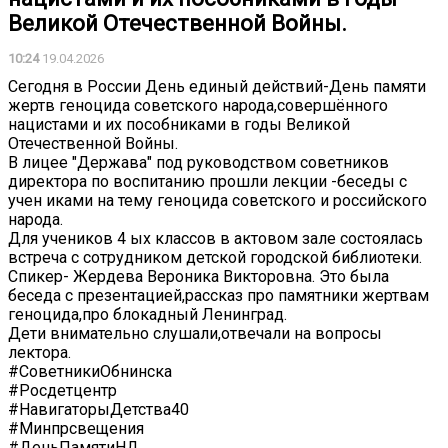
Великой Отечественной Войны.
10:24
19.04.2026
Сегодня в России День единый действий-День памяти
жертв геноцида советского народа,совершённого
нацистами и их пособниками в годы Великой
Отечественной Войны.
В лицее "Держава" под руководством советников
директора по воспитанию прошли лекции -беседы с
учен иками на тему геноцида советского и российского
народа.
Для учеников 4 ых классов в актовом зале состоялась
встреча с сотрудником детской городской библиотеки.
Спикер- Жердева Вероника Викторовна. Это была
беседа с презентацией,рассказ про памятники жертвам
геноцида,про блокадный Ленинград.
Дети внимательно слушали,отвечали на вопросы
лектора.
#СоветникиОбнинска
#Росдетцентр
#НавигаторыДетства40
#Минпрсвещения
#ДеньПамятиНД