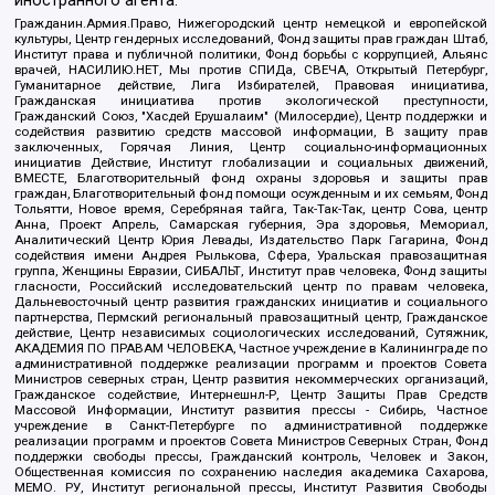
иностранного агента:
Гражданин.Армия.Право, Нижегородский центр немецкой и европейской
культуры, Центр гендерных исследований, Фонд защиты прав граждан Штаб,
Институт права и публичной политики, Фонд борьбы с коррупцией, Альянс
врачей, НАСИЛИЮ.НЕТ, Мы против СПИДа, СВЕЧА, Открытый Петербург,
Гуманитарное действие, Лига Избирателей, Правовая инициатива,
Гражданская инициатива против экологической преступности,
Гражданский Союз, "Хасдей Ерушалаим" (Милосердие), Центр поддержки и
содействия развитию средств массовой информации, В защиту прав
заключенных, Горячая Линия, Центр социально-информационных
инициатив Действие, Институт глобализации и социальных движений,
ВМЕСТЕ, Благотворительный фонд охраны здоровья и защиты прав
граждан, Благотворительный фонд помощи осужденным и их семьям, Фонд
Тольятти, Новое время, Серебряная тайга, Так-Так-Так, центр Сова, центр
Анна, Проект Апрель, Самарская губерния, Эра здоровья, Мемориал,
Аналитический Центр Юрия Левады, Издательство Парк Гагарина, Фонд
содействия имени Андрея Рылькова, Сфера, Уральская правозащитная
группа, Женщины Евразии, СИБАЛЬТ, Институт прав человека, Фонд защиты
гласности, Российский исследовательский центр по правам человека,
Дальневосточный центр развития гражданских инициатив и социального
партнерства, Пермский региональный правозащитный центр, Гражданское
действие, Центр независимых социологических исследований, Сутяжник,
АКАДЕМИЯ ПО ПРАВАМ ЧЕЛОВЕКА, Частное учреждение в Калининграде по
административной поддержке реализации программ и проектов Совета
Министров северных стран, Центр развития некоммерческих организаций,
Гражданское содействие, Интернешнл-Р, Центр Защиты Прав Средств
Массовой Информации, Институт развития прессы - Сибирь, Частное
учреждение в Санкт-Петербурге по административной поддержке
реализации программ и проектов Совета Министров Северных Стран, Фонд
поддержки свободы прессы, Гражданский контроль, Человек и Закон,
Общественная комиссия по сохранению наследия академика Сахарова,
МЕМО. РУ, Институт региональной прессы, Институт Развития Свободы