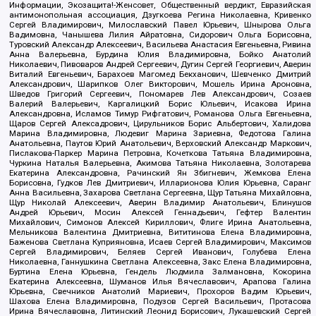
Информации, Экозащита!-Женсовет, Общественный вердикт, Евразийская
антимонопольная ассоциация, Дзугкоева Регина Николаевна, Кривенко
Сергей Владимирович, Милославский Павел Юрьевич, Шнырова Ольга
Вадимовна, Чанышева Лилия Айратовна, Сидорович Ольга Борисовна,
Туровский Александр Алексеевич, Васильева Анастасия Евгеньевна, Ривина
Анна Валерьевна, Бурдина Юлия Владимировна, Бойко Анатолий
Николаевич, Пивоваров Андрей Сергеевич, Дугин Сергей Георгиевич, Аверин
Виталий Евгеньевич, Барахоев Магомед Бекханович, Шевченко Дмитрий
Александрович, Шарипков Олег Викторович, Мошель Ирина Ароновна,
Шведов Григорий Сергеевич, Пономарев Лев Александрович, Созаев
Валерий Валерьевич, Каргалицкий Борис Юльевич, Исакова Ирина
Александровна, Исламов Тимур Рифгатович, Романова Ольга Евгеньевна,
Щаров Сергей Алексадрович, Цирульников Борис Альбертович, Халидова
Марина Владимировна, Людевиг Марина Зариевна, Федотова Галина
Анатольевна, Паутов Юрий Анатольевич, Верховский Александр Маркович,
Пислакова-Паркер Марина Петровна, Кочеткова Татьяна Владимировна,
Чуркина Наталья Валерьевна, Акимова Татьяна Николаевна, Золотарева
Екатерина Александровна, Рачинский Ян Збигневич, Жемкова Елена
Борисовна, Гудков Лев Дмитриевич, Илларионова Юлия Юрьевна, Саранг
Анна Васильевна, Захарова Светлана Сергеевна, Щур Татьяна Михайловна,
Щур Николай Алексеевич, Аверин Владимир Анатольевич, Блинушов
Андрей Юрьевич, Мосин Алексей Геннадьевич, Гефтер Валентин
Михайлович, Симонов Алексей Кириллович, Флиге Ирина Анатольевна,
Мельникова Валентина Дмитриевна, Вититинова Елена Владимировна,
Баженова Светлана Куприяновна, Исаев Сергей Владимирович, Максимов
Сергей Владимирович, Беляев Сергей Иванович, Голубева Елена
Николаевна, Ганнушкина Светлана Алексеевна, Закс Елена Владимировна,
Буртина Елена Юрьевна, Гендель Людмила Залмановна, Кокорина
Екатерина Алексеевна, Шуманов Илья Вячеславович, Арапова Галина
Юрьевна, Свечников Анатолий Мариевич, Прохоров Вадим Юрьевич,
Шахова Елена Владимировна, Подузов Сергей Васильевич, Протасова
Ирина Вячеславовна, Литинский Леонид Борисович, Лукашевский Сергей