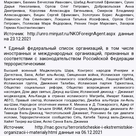
Маркович, Бахмин Вячеслав Иванович, Шабад Анатолий Ефимович, Сухих
Дарья Николаевна, Орлов Олег Петрович, Добровольская Анна
Дмитриевна, Королева Александра Евгеньевна, Смирнов Владимир
Александрович, Вицин Сергей Ефимович, Золотухин Борис Андреевич,
Левинсон Лев Семенович, Локшина Татьяна Иосифовна, Орлов Олег
Петрович, Полякова Мара Федоровна, Резник Генри Маркович, Захаров
Герман Константинович
Источник:
http://unro.minjust.ru/NKOForeignAgent.aspx
данные
на
23.12.2021
* Единый федеральный список организаций, в том числе
иностранных и международных организаций, признанных в
соответствии с законодательством Российской Федерации
террористическими:
Высший военный Маджлисуль Шура, Конгресс народов Ичкерии и
Дагестана, База, Асбат аль-Ансар, Священная война, Исламская группа,
Братья-мусульмане, Партия исламского освобождения, Лашкар-И-Тайба,
Исламская группа, Движение Талибан, Исламская партия Туркестана,
Общество социальных реформ, Общество возрождения исламского
наследия, Дом двух святых, Джунд аш-Шам, Исламский джихад – Джамаат
моджахедов, Аль-Каида в странах исламского Магриба, Имарат Кавказ,
АБТО, Правый сектор, Исламское государство, Джабха аль-Нусра ли-Ахль
аш-Шам, Народное ополчение имени К. Минина и Д. Пожарского, Аджр от
Аллаха Субхану уа Тагьаля SHAM, АУМ Синрике, Муджахеды джамаата Ат-
Тавхида Валь-Джихад, Чистопольский Джамаат, Рохнамо ба суи давлати
исломи, Террористическое сообщество Сеть, Катиба Таухид валь-Джихад,
Хайят Тахрир аш-Шам, Ахлю Сунна Валь Джамаа
Источник:
http://nac.gov.ru/terroristicheskie-i-ekstremistskie-
organizacii-i-materialy.html
данные на
06.12.2021