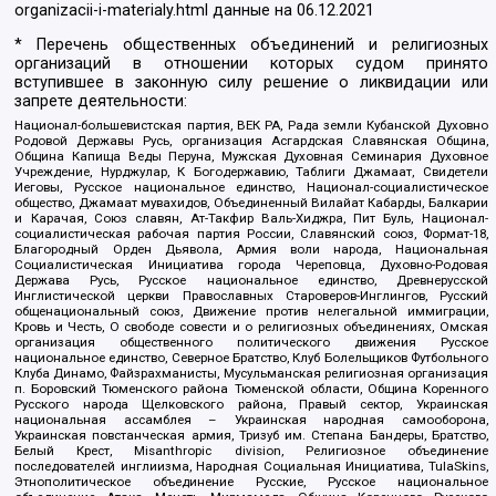
organizacii-i-materialy.html
данные на
06.12.2021
* Перечень общественных объединений и религиозных
организаций в отношении которых судом принято
вступившее в законную силу решение о ликвидации или
запрете деятельности:
Национал-большевистская партия, ВЕК РА, Рада земли Кубанской Духовно
Родовой Державы Русь, организация Асгардская Славянская Община,
Община Капища Веды Перуна, Мужская Духовная Семинария Духовное
Учреждение, Нурджулар, К Богодержавию, Таблиги Джамаат, Свидетели
Иеговы, Русское национальное единство, Национал-социалистическое
общество, Джамаат мувахидов, Объединенный Вилайат Кабарды, Балкарии
и Карачая, Союз славян, Ат-Такфир Валь-Хиджра, Пит Буль, Национал-
социалистическая рабочая партия России, Славянский союз, Формат-18,
Благородный Орден Дьявола, Армия воли народа, Национальная
Социалистическая Инициатива города Череповца, Духовно-Родовая
Держава Русь, Русское национальное единство, Древнерусской
Инглистической церкви Православных Староверов-Инглингов, Русский
общенациональный союз, Движение против нелегальной иммиграции,
Кровь и Честь, О свободе совести и о религиозных объединениях, Омская
организация общественного политического движения Русское
национальное единство, Северное Братство, Клуб Болельщиков Футбольного
Клуба Динамо, Файзрахманисты, Мусульманская религиозная организация
п. Боровский Тюменского района Тюменской области, Община Коренного
Русского народа Щелковского района, Правый сектор, Украинская
национальная ассамблея – Украинская народная самооборона,
Украинская повстанческая армия, Тризуб им. Степана Бандеры, Братство,
Белый Крест, Misanthropic division, Религиозное объединение
последователей инглиизма, Народная Социальная Инициатива, TulaSkins,
Этнополитическое объединение Русские, Русское национальное