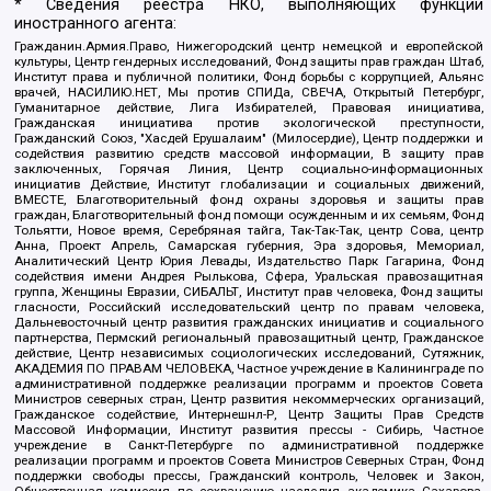
* Сведения реестра НКО, выполняющих функции
иностранного агента:
Гражданин.Армия.Право, Нижегородский центр немецкой и европейской
культуры, Центр гендерных исследований, Фонд защиты прав граждан Штаб,
Институт права и публичной политики, Фонд борьбы с коррупцией, Альянс
врачей, НАСИЛИЮ.НЕТ, Мы против СПИДа, СВЕЧА, Открытый Петербург,
Гуманитарное действие, Лига Избирателей, Правовая инициатива,
Гражданская инициатива против экологической преступности,
Гражданский Союз, "Хасдей Ерушалаим" (Милосердие), Центр поддержки и
содействия развитию средств массовой информации, В защиту прав
заключенных, Горячая Линия, Центр социально-информационных
инициатив Действие, Институт глобализации и социальных движений,
ВМЕСТЕ, Благотворительный фонд охраны здоровья и защиты прав
граждан, Благотворительный фонд помощи осужденным и их семьям, Фонд
Тольятти, Новое время, Серебряная тайга, Так-Так-Так, центр Сова, центр
Анна, Проект Апрель, Самарская губерния, Эра здоровья, Мемориал,
Аналитический Центр Юрия Левады, Издательство Парк Гагарина, Фонд
содействия имени Андрея Рылькова, Сфера, Уральская правозащитная
группа, Женщины Евразии, СИБАЛЬТ, Институт прав человека, Фонд защиты
гласности, Российский исследовательский центр по правам человека,
Дальневосточный центр развития гражданских инициатив и социального
партнерства, Пермский региональный правозащитный центр, Гражданское
действие, Центр независимых социологических исследований, Сутяжник,
АКАДЕМИЯ ПО ПРАВАМ ЧЕЛОВЕКА, Частное учреждение в Калининграде по
административной поддержке реализации программ и проектов Совета
Министров северных стран, Центр развития некоммерческих организаций,
Гражданское содействие, Интернешнл-Р, Центр Защиты Прав Средств
Массовой Информации, Институт развития прессы - Сибирь, Частное
учреждение в Санкт-Петербурге по административной поддержке
реализации программ и проектов Совета Министров Северных Стран, Фонд
поддержки свободы прессы, Гражданский контроль, Человек и Закон,