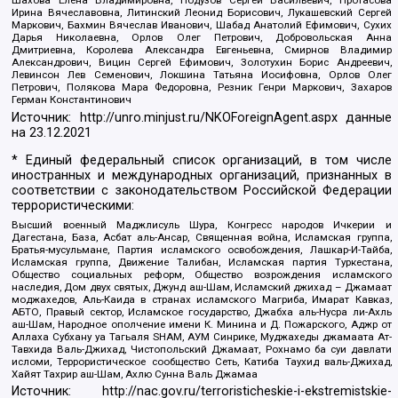
Шахова Елена Владимировна, Подузов Сергей Васильевич, Протасова
Ирина Вячеславовна, Литинский Леонид Борисович, Лукашевский Сергей
Маркович, Бахмин Вячеслав Иванович, Шабад Анатолий Ефимович, Сухих
Дарья Николаевна, Орлов Олег Петрович, Добровольская Анна
Дмитриевна, Королева Александра Евгеньевна, Смирнов Владимир
Александрович, Вицин Сергей Ефимович, Золотухин Борис Андреевич,
Левинсон Лев Семенович, Локшина Татьяна Иосифовна, Орлов Олег
Петрович, Полякова Мара Федоровна, Резник Генри Маркович, Захаров
Герман Константинович
Источник:
http://unro.minjust.ru/NKOForeignAgent.aspx
данные
на
23.12.2021
* Единый федеральный список организаций, в том числе
иностранных и международных организаций, признанных в
соответствии с законодательством Российской Федерации
террористическими:
Высший военный Маджлисуль Шура, Конгресс народов Ичкерии и
Дагестана, База, Асбат аль-Ансар, Священная война, Исламская группа,
Братья-мусульмане, Партия исламского освобождения, Лашкар-И-Тайба,
Исламская группа, Движение Талибан, Исламская партия Туркестана,
Общество социальных реформ, Общество возрождения исламского
наследия, Дом двух святых, Джунд аш-Шам, Исламский джихад – Джамаат
моджахедов, Аль-Каида в странах исламского Магриба, Имарат Кавказ,
АБТО, Правый сектор, Исламское государство, Джабха аль-Нусра ли-Ахль
аш-Шам, Народное ополчение имени К. Минина и Д. Пожарского, Аджр от
Аллаха Субхану уа Тагьаля SHAM, АУМ Синрике, Муджахеды джамаата Ат-
Тавхида Валь-Джихад, Чистопольский Джамаат, Рохнамо ба суи давлати
исломи, Террористическое сообщество Сеть, Катиба Таухид валь-Джихад,
Хайят Тахрир аш-Шам, Ахлю Сунна Валь Джамаа
Источник:
http://nac.gov.ru/terroristicheskie-i-ekstremistskie-