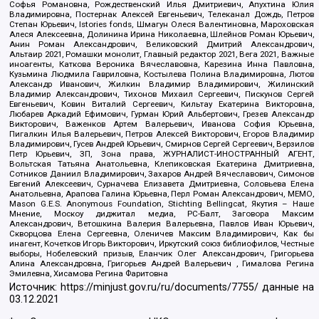
Софья Романовна, Рождественский Илья Дмитриевич, Апухтина Юлия
Владимировна, Постернак Алексей Евгеньевич, Телеканал Дождь, Петров
Степан Юрьевич, Istories fonds, Шмагун Олеся Валентиновна, Мароховская
Алеся Алексеевна, Долинина Ирина Николаевна, Шлейнов Роман Юрьевич,
Анин Роман Александрович, Великовский Дмитрий Александрович,
Альтаир 2021, Ромашки монолит, Главный редактор 2021, Вега 2021, Важные
иноагенты, Каткова Вероника Вячеславовна, Карезина Инна Павловна,
Кузьмина Людмила Гавриловна, Костылева Полина Владимировна, Лютов
Александр Иванович, Жилкин Владимир Владимирович, Жилинский
Владимир Александрович, Тихонов Михаил Сергеевич, Пискунов Сергей
Евгеньевич, Ковин Виталий Сергеевич, Кильтау Екатерина Викторовна,
Любарев Аркадий Ефимович, Гурман Юрий Альбертович, Грезев Александр
Викторович, Важенков Артем Валерьевич, Иванова София Юрьевна,
Пигалкин Илья Валерьевич, Петров Алексей Викторович, Егоров Владимир
Владимирович, Гусев Андрей Юрьевич, Смирнов Сергей Сергеевич, Верзилов
Петр Юрьевич, ЗП, Зона права, ЖУРНАЛИСТ-ИНОСТРАННЫЙ АГЕНТ,
Вольтская Татьяна Анатольевна, Клепиковская Екатерина Дмитриевна,
Сотников Даниил Владимирович, Захаров Андрей Вячеславович, Симонов
Евгений Алексеевич, Сурначева Елизавета Дмитриевна, Соловьева Елена
Анатольевна, Арапова Галина Юрьевна, Перл Роман Александрович, МЕМО,
Mason G.E.S. Anonymous Foundation, Stichting Bellingcat, Якутия – Наше
Мнение, Москоу диджитал медиа, РС-Балт, Заговора Максим
Александрович, Ветошкина Валерия Валерьевна, Павлов Иван Юрьевич,
Скворцова Елена Сергеевна, Оленичев Максим Владимирович, Как бы
инагент, Кочетков Игорь Викторович, Иркутский союз библиофилов, Честные
выборы, Нобелевский призыв, Еланчик Олег Александрович, Григорьева
Алина Александровна, Григорьев Андрей Валерьевич , Гималова Регина
Эмилевна, Хисамова Регина Фаритовна
Источник:
https://minjust.gov.ru/ru/documents/7755/
данные на
03.12.2021