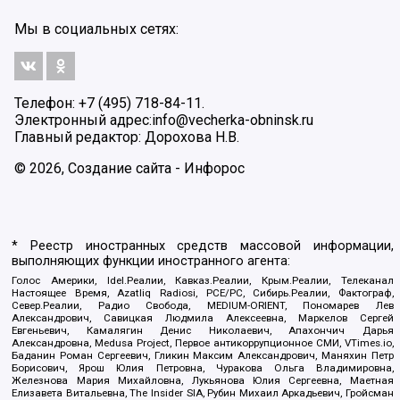
Мы в социальных сетях:
Телефон: +7 (495) 718-84-11.
Электронный адрес:
info@vecherka-obninsk.ru
Главный редактор: Дорохова Н.В.
© 2026, Создание сайта - Инфорос
* Реестр иностранных средств массовой информации,
выполняющих функции иностранного агента:
Голос Америки, Idel.Реалии, Кавказ.Реалии, Крым.Реалии, Телеканал
Настоящее Время, Azatliq Radiosi, PCE/PC, Сибирь.Реалии, Фактограф,
Север.Реалии, Радио Свобода, MEDIUM-ORIENT, Пономарев Лев
Александрович, Савицкая Людмила Алексеевна, Маркелов Сергей
Евгеньевич, Камалягин Денис Николаевич, Апахончич Дарья
Александровна, Medusa Project, Первое антикоррупционное СМИ, VTimes.io,
Баданин Роман Сергеевич, Гликин Максим Александрович, Маняхин Петр
Борисович, Ярош Юлия Петровна, Чуракова Ольга Владимировна,
Железнова Мария Михайловна, Лукьянова Юлия Сергеевна, Маетная
Елизавета Витальевна, The Insider SIA, Рубин Михаил Аркадьевич, Гройсман