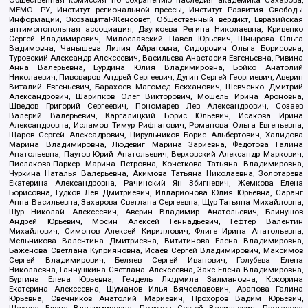
Общественная комиссия по сохранению наследия академика Сахарова,
МЕМО. РУ, Институт региональной прессы, Институт Развития Свободы
Информации, Экозащита!-Женсовет, Общественный вердикт, Евразийская
антимонопольная ассоциация, Дзугкоева Регина Николаевна, Кривенко
Сергей Владимирович, Милославский Павел Юрьевич, Шнырова Ольга
Вадимовна, Чанышева Лилия Айратовна, Сидорович Ольга Борисовна,
Туровский Александр Алексеевич, Васильева Анастасия Евгеньевна, Ривина
Анна Валерьевна, Бурдина Юлия Владимировна, Бойко Анатолий
Николаевич, Пивоваров Андрей Сергеевич, Дугин Сергей Георгиевич, Аверин
Виталий Евгеньевич, Барахоев Магомед Бекханович, Шевченко Дмитрий
Александрович, Шарипков Олег Викторович, Мошель Ирина Ароновна,
Шведов Григорий Сергеевич, Пономарев Лев Александрович, Созаев
Валерий Валерьевич, Каргалицкий Борис Юльевич, Исакова Ирина
Александровна, Исламов Тимур Рифгатович, Романова Ольга Евгеньевна,
Щаров Сергей Алексадрович, Цирульников Борис Альбертович, Халидова
Марина Владимировна, Людевиг Марина Зариевна, Федотова Галина
Анатольевна, Паутов Юрий Анатольевич, Верховский Александр Маркович,
Пислакова-Паркер Марина Петровна, Кочеткова Татьяна Владимировна,
Чуркина Наталья Валерьевна, Акимова Татьяна Николаевна, Золотарева
Екатерина Александровна, Рачинский Ян Збигневич, Жемкова Елена
Борисовна, Гудков Лев Дмитриевич, Илларионова Юлия Юрьевна, Саранг
Анна Васильевна, Захарова Светлана Сергеевна, Щур Татьяна Михайловна,
Щур Николай Алексеевич, Аверин Владимир Анатольевич, Блинушов
Андрей Юрьевич, Мосин Алексей Геннадьевич, Гефтер Валентин
Михайлович, Симонов Алексей Кириллович, Флиге Ирина Анатольевна,
Мельникова Валентина Дмитриевна, Вититинова Елена Владимировна,
Баженова Светлана Куприяновна, Исаев Сергей Владимирович, Максимов
Сергей Владимирович, Беляев Сергей Иванович, Голубева Елена
Николаевна, Ганнушкина Светлана Алексеевна, Закс Елена Владимировна,
Буртина Елена Юрьевна, Гендель Людмила Залмановна, Кокорина
Екатерина Алексеевна, Шуманов Илья Вячеславович, Арапова Галина
Юрьевна, Свечников Анатолий Мариевич, Прохоров Вадим Юрьевич,