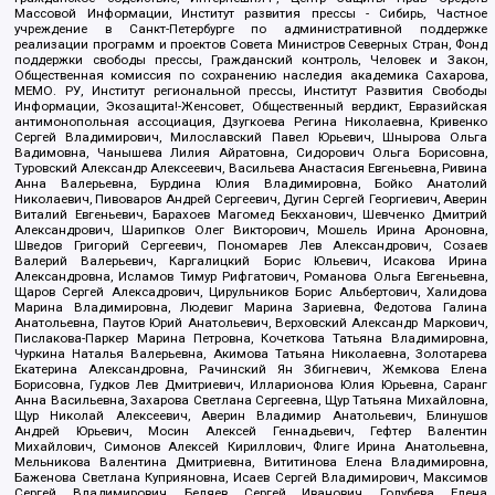
Массовой Информации, Институт развития прессы - Сибирь, Частное
учреждение в Санкт-Петербурге по административной поддержке
реализации программ и проектов Совета Министров Северных Стран, Фонд
поддержки свободы прессы, Гражданский контроль, Человек и Закон,
Общественная комиссия по сохранению наследия академика Сахарова,
МЕМО. РУ, Институт региональной прессы, Институт Развития Свободы
Информации, Экозащита!-Женсовет, Общественный вердикт, Евразийская
антимонопольная ассоциация, Дзугкоева Регина Николаевна, Кривенко
Сергей Владимирович, Милославский Павел Юрьевич, Шнырова Ольга
Вадимовна, Чанышева Лилия Айратовна, Сидорович Ольга Борисовна,
Туровский Александр Алексеевич, Васильева Анастасия Евгеньевна, Ривина
Анна Валерьевна, Бурдина Юлия Владимировна, Бойко Анатолий
Николаевич, Пивоваров Андрей Сергеевич, Дугин Сергей Георгиевич, Аверин
Виталий Евгеньевич, Барахоев Магомед Бекханович, Шевченко Дмитрий
Александрович, Шарипков Олег Викторович, Мошель Ирина Ароновна,
Шведов Григорий Сергеевич, Пономарев Лев Александрович, Созаев
Валерий Валерьевич, Каргалицкий Борис Юльевич, Исакова Ирина
Александровна, Исламов Тимур Рифгатович, Романова Ольга Евгеньевна,
Щаров Сергей Алексадрович, Цирульников Борис Альбертович, Халидова
Марина Владимировна, Людевиг Марина Зариевна, Федотова Галина
Анатольевна, Паутов Юрий Анатольевич, Верховский Александр Маркович,
Пислакова-Паркер Марина Петровна, Кочеткова Татьяна Владимировна,
Чуркина Наталья Валерьевна, Акимова Татьяна Николаевна, Золотарева
Екатерина Александровна, Рачинский Ян Збигневич, Жемкова Елена
Борисовна, Гудков Лев Дмитриевич, Илларионова Юлия Юрьевна, Саранг
Анна Васильевна, Захарова Светлана Сергеевна, Щур Татьяна Михайловна,
Щур Николай Алексеевич, Аверин Владимир Анатольевич, Блинушов
Андрей Юрьевич, Мосин Алексей Геннадьевич, Гефтер Валентин
Михайлович, Симонов Алексей Кириллович, Флиге Ирина Анатольевна,
Мельникова Валентина Дмитриевна, Вититинова Елена Владимировна,
Баженова Светлана Куприяновна, Исаев Сергей Владимирович, Максимов
Сергей Владимирович, Беляев Сергей Иванович, Голубева Елена