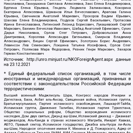
Николаевна, Ганнушкина Светлана Алексеевна, Закс Елена Владимировна,
Буртина Елена Юрьевна, Гендель Людмила Залмановна, Кокорина
Екатерина Алексеевна, Шуманов Илья Вячеславович, Арапова Галина
Юрьевна, Свечников Анатолий Мариевич, Прохоров Вадим Юрьевич,
Шахова Елена Владимировна, Подузов Сергей Васильевич, Протасова
Ирина Вячеславовна, Литинский Леонид Борисович, Лукашевский Сергей
Маркович, Бахмин Вячеслав Иванович, Шабад Анатолий Ефимович, Сухих
Дарья Николаевна, Орлов Олег Петрович, Добровольская Анна
Дмитриевна, Королева Александра Евгеньевна, Смирнов Владимир
Александрович, Вицин Сергей Ефимович, Золотухин Борис Андреевич,
Левинсон Лев Семенович, Локшина Татьяна Иосифовна, Орлов Олег
Петрович, Полякова Мара Федоровна, Резник Генри Маркович, Захаров
Герман Константинович
Источник:
http://unro.minjust.ru/NKOForeignAgent.aspx
данные
на
23.12.2021
* Единый федеральный список организаций, в том числе
иностранных и международных организаций, признанных в
соответствии с законодательством Российской Федерации
террористическими:
Высший военный Маджлисуль Шура, Конгресс народов Ичкерии и
Дагестана, База, Асбат аль-Ансар, Священная война, Исламская группа,
Братья-мусульмане, Партия исламского освобождения, Лашкар-И-Тайба,
Исламская группа, Движение Талибан, Исламская партия Туркестана,
Общество социальных реформ, Общество возрождения исламского
наследия, Дом двух святых, Джунд аш-Шам, Исламский джихад – Джамаат
моджахедов, Аль-Каида в странах исламского Магриба, Имарат Кавказ,
АБТО, Правый сектор, Исламское государство, Джабха аль-Нусра ли-Ахль
аш-Шам, Народное ополчение имени К. Минина и Д. Пожарского, Аджр от
Аллаха Субхану уа Тагьаля SHAM, АУМ Синрике, Муджахеды джамаата Ат-