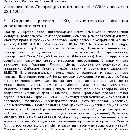
Эмилевна, Хисамова Регина Фаритовна
Источник:
https://minjust.gov.ru/ru/documents/7755/
данные на
03.12.2021
* Сведения реестра НКО, выполняющих функции
иностранного агента:
Гражданин.Армия.Право, Нижегородский центр немецкой и европейской
культуры, Центр гендерных исследований, Фонд защиты прав граждан Штаб,
Институт права и публичной политики, Фонд борьбы с коррупцией, Альянс
врачей, НАСИЛИЮ.НЕТ, Мы против СПИДа, СВЕЧА, Открытый Петербург,
Гуманитарное действие, Лига Избирателей, Правовая инициатива,
Гражданская инициатива против экологической преступности,
Гражданский Союз, "Хасдей Ерушалаим" (Милосердие), Центр поддержки и
содействия развитию средств массовой информации, В защиту прав
заключенных, Горячая Линия, Центр социально-информационных
инициатив Действие, Институт глобализации и социальных движений,
ВМЕСТЕ, Благотворительный фонд охраны здоровья и защиты прав
граждан, Благотворительный фонд помощи осужденным и их семьям, Фонд
Тольятти, Новое время, Серебряная тайга, Так-Так-Так, центр Сова, центр
Анна, Проект Апрель, Самарская губерния, Эра здоровья, Мемориал,
Аналитический Центр Юрия Левады, Издательство Парк Гагарина, Фонд
содействия имени Андрея Рылькова, Сфера, Уральская правозащитная
группа, Женщины Евразии, СИБАЛЬТ, Институт прав человека, Фонд защиты
гласности, Российский исследовательский центр по правам человека,
Дальневосточный центр развития гражданских инициатив и социального
партнерства, Пермский региональный правозащитный центр, Гражданское
действие, Центр независимых социологических исследований, Сутяжник,
АКАДЕМИЯ ПО ПРАВАМ ЧЕЛОВЕКА, Частное учреждение в Калининграде по
административной поддержке реализации программ и проектов Совета
Министров северных стран, Центр развития некоммерческих организаций,
Гражданское содействие, Интернешнл-Р, Центр Защиты Прав Средств