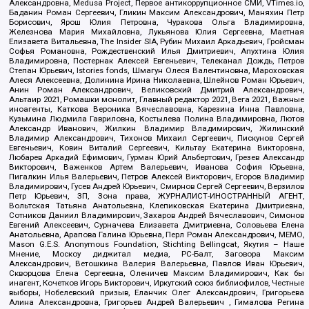
Александровна, Medusa Project, Первое антикоррупционное СМИ, VTimes.io,
Баданин Роман Сергеевич, Гликин Максим Александрович, Маняхин Петр
Борисович, Ярош Юлия Петровна, Чуракова Ольга Владимировна,
Железнова Мария Михайловна, Лукьянова Юлия Сергеевна, Маетная
Елизавета Витальевна, The Insider SIA, Рубин Михаил Аркадьевич, Гройсман
Софья Романовна, Рождественский Илья Дмитриевич, Апухтина Юлия
Владимировна, Постернак Алексей Евгеньевич, Телеканал Дождь, Петров
Степан Юрьевич, Istories fonds, Шмагун Олеся Валентиновна, Мароховская
Алеся Алексеевна, Долинина Ирина Николаевна, Шлейнов Роман Юрьевич,
Анин Роман Александрович, Великовский Дмитрий Александрович,
Альтаир 2021, Ромашки монолит, Главный редактор 2021, Вега 2021, Важные
иноагенты, Каткова Вероника Вячеславовна, Карезина Инна Павловна,
Кузьмина Людмила Гавриловна, Костылева Полина Владимировна, Лютов
Александр Иванович, Жилкин Владимир Владимирович, Жилинский
Владимир Александрович, Тихонов Михаил Сергеевич, Пискунов Сергей
Евгеньевич, Ковин Виталий Сергеевич, Кильтау Екатерина Викторовна,
Любарев Аркадий Ефимович, Гурман Юрий Альбертович, Грезев Александр
Викторович, Важенков Артем Валерьевич, Иванова София Юрьевна,
Пигалкин Илья Валерьевич, Петров Алексей Викторович, Егоров Владимир
Владимирович, Гусев Андрей Юрьевич, Смирнов Сергей Сергеевич, Верзилов
Петр Юрьевич, ЗП, Зона права, ЖУРНАЛИСТ-ИНОСТРАННЫЙ АГЕНТ,
Вольтская Татьяна Анатольевна, Клепиковская Екатерина Дмитриевна,
Сотников Даниил Владимирович, Захаров Андрей Вячеславович, Симонов
Евгений Алексеевич, Сурначева Елизавета Дмитриевна, Соловьева Елена
Анатольевна, Арапова Галина Юрьевна, Перл Роман Александрович, МЕМО,
Mason G.E.S. Anonymous Foundation, Stichting Bellingcat, Якутия – Наше
Мнение, Москоу диджитал медиа, РС-Балт, Заговора Максим
Александрович, Ветошкина Валерия Валерьевна, Павлов Иван Юрьевич,
Скворцова Елена Сергеевна, Оленичев Максим Владимирович, Как бы
инагент, Кочетков Игорь Викторович, Иркутский союз библиофилов, Честные
выборы, Нобелевский призыв, Еланчик Олег Александрович, Григорьева
Алина Александровна, Григорьев Андрей Валерьевич , Гималова Регина