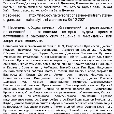
Тавхида Валь-Джихад, Чистопольский Джамаат, Рохнамо ба суи давлати
исломи, Террористическое сообщество Сеть, Катиба Таухид валь-Джихад,
Хайят Тахрир аш-Шам, Ахлю Сунна Валь Джамаа
Источник:
http://nac.gov.ru/terroristicheskie-i-ekstremistskie-
organizacii-i-materialy.html
данные на
06.12.2021
* Перечень общественных объединений и религиозных
организаций в отношении которых судом принято
вступившее в законную силу решение о ликвидации или
запрете деятельности:
Национал-большевистская партия, ВЕК РА, Рада земли Кубанской Духовно
Родовой Державы Русь, организация Асгардская Славянская Община,
Община Капища Веды Перуна, Мужская Духовная Семинария Духовное
Учреждение, Нурджулар, К Богодержавию, Таблиги Джамаат, Свидетели
Иеговы, Русское национальное единство, Национал-социалистическое
общество, Джамаат мувахидов, Объединенный Вилайат Кабарды, Балкарии
и Карачая, Союз славян, Ат-Такфир Валь-Хиджра, Пит Буль, Национал-
социалистическая рабочая партия России, Славянский союз, Формат-18,
Благородный Орден Дьявола, Армия воли народа, Национальная
Социалистическая Инициатива города Череповца, Духовно-Родовая
Держава Русь, Русское национальное единство, Древнерусской
Инглистической церкви Православных Староверов-Инглингов, Русский
общенациональный союз, Движение против нелегальной иммиграции,
Кровь и Честь, О свободе совести и о религиозных объединениях, Омская
организация общественного политического движения Русское
национальное единство, Северное Братство, Клуб Болельщиков Футбольного
Клуба Динамо, Файзрахманисты, Мусульманская религиозная организация
п. Боровский Тюменского района Тюменской области, Община Коренного
Русского народа Щелковского района, Правый сектор, Украинская
национальная ассамблея – Украинская народная самооборона,