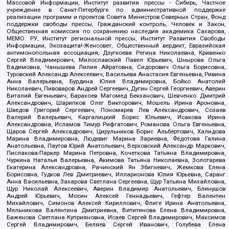
Массовой Информации, Институт развития прессы - Сибирь, Частное
учреждение в Санкт-Петербурге по административной поддержке
реализации программ и проектов Совета Министров Северных Стран, Фонд
поддержки свободы прессы, Гражданский контроль, Человек и Закон,
Общественная комиссия по сохранению наследия академика Сахарова,
МЕМО. РУ, Институт региональной прессы, Институт Развития Свободы
Информации, Экозащита!-Женсовет, Общественный вердикт, Евразийская
антимонопольная ассоциация, Дзугкоева Регина Николаевна, Кривенко
Сергей Владимирович, Милославский Павел Юрьевич, Шнырова Ольга
Вадимовна, Чанышева Лилия Айратовна, Сидорович Ольга Борисовна,
Туровский Александр Алексеевич, Васильева Анастасия Евгеньевна, Ривина
Анна Валерьевна, Бурдина Юлия Владимировна, Бойко Анатолий
Николаевич, Пивоваров Андрей Сергеевич, Дугин Сергей Георгиевич, Аверин
Виталий Евгеньевич, Барахоев Магомед Бекханович, Шевченко Дмитрий
Александрович, Шарипков Олег Викторович, Мошель Ирина Ароновна,
Шведов Григорий Сергеевич, Пономарев Лев Александрович, Созаев
Валерий Валерьевич, Каргалицкий Борис Юльевич, Исакова Ирина
Александровна, Исламов Тимур Рифгатович, Романова Ольга Евгеньевна,
Щаров Сергей Алексадрович, Цирульников Борис Альбертович, Халидова
Марина Владимировна, Людевиг Марина Зариевна, Федотова Галина
Анатольевна, Паутов Юрий Анатольевич, Верховский Александр Маркович,
Пислакова-Паркер Марина Петровна, Кочеткова Татьяна Владимировна,
Чуркина Наталья Валерьевна, Акимова Татьяна Николаевна, Золотарева
Екатерина Александровна, Рачинский Ян Збигневич, Жемкова Елена
Борисовна, Гудков Лев Дмитриевич, Илларионова Юлия Юрьевна, Саранг
Анна Васильевна, Захарова Светлана Сергеевна, Щур Татьяна Михайловна,
Щур Николай Алексеевич, Аверин Владимир Анатольевич, Блинушов
Андрей Юрьевич, Мосин Алексей Геннадьевич, Гефтер Валентин
Михайлович, Симонов Алексей Кириллович, Флиге Ирина Анатольевна,
Мельникова Валентина Дмитриевна, Вититинова Елена Владимировна,
Баженова Светлана Куприяновна, Исаев Сергей Владимирович, Максимов
Сергей Владимирович, Беляев Сергей Иванович, Голубева Елена