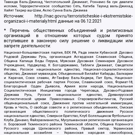
Тавхида Валь-Джихад, Чистопольский Джамаат, Рохнамо ба суи давлати
исломи, Террористическое сообщество Сеть, Катиба Таухид валь-Джихад,
Хайят Тахрир аш-Шам, Ахлю Сунна Валь Джамаа
Источник:
http://nac.gov.ru/terroristicheskie-i-ekstremistskie-
organizacii-i-materialy.html
данные на
06.12.2021
* Перечень общественных объединений и религиозных
организаций в отношении которых судом принято
вступившее в законную силу решение о ликвидации или
запрете деятельности:
Национал-большевистская партия, ВЕК РА, Рада земли Кубанской Духовно
Родовой Державы Русь, организация Асгардская Славянская Община,
Община Капища Веды Перуна, Мужская Духовная Семинария Духовное
Учреждение, Нурджулар, К Богодержавию, Таблиги Джамаат, Свидетели
Иеговы, Русское национальное единство, Национал-социалистическое
общество, Джамаат мувахидов, Объединенный Вилайат Кабарды, Балкарии
и Карачая, Союз славян, Ат-Такфир Валь-Хиджра, Пит Буль, Национал-
социалистическая рабочая партия России, Славянский союз, Формат-18,
Благородный Орден Дьявола, Армия воли народа, Национальная
Социалистическая Инициатива города Череповца, Духовно-Родовая
Держава Русь, Русское национальное единство, Древнерусской
Инглистической церкви Православных Староверов-Инглингов, Русский
общенациональный союз, Движение против нелегальной иммиграции,
Кровь и Честь, О свободе совести и о религиозных объединениях, Омская
организация общественного политического движения Русское
национальное единство, Северное Братство, Клуб Болельщиков Футбольного
Клуба Динамо, Файзрахманисты, Мусульманская религиозная организация
п. Боровский Тюменского района Тюменской области, Община Коренного
Русского народа Щелковского района, Правый сектор, Украинская
национальная ассамблея – Украинская народная самооборона,