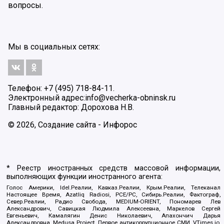
вопросы.
Мы в социальных сетях:
Телефон: +7 (495) 718-84-11.
Электронный адрес:
info@vecherka-obninsk.ru
Главный редактор: Дорохова Н.В.
© 2026, Создание сайта - Инфорос
* Реестр иностранных средств массовой информации,
выполняющих функции иностранного агента:
Голос Америки, Idel.Реалии, Кавказ.Реалии, Крым.Реалии, Телеканал
Настоящее Время, Azatliq Radiosi, PCE/PC, Сибирь.Реалии, Фактограф,
Север.Реалии, Радио Свобода, MEDIUM-ORIENT, Пономарев Лев
Александрович, Савицкая Людмила Алексеевна, Маркелов Сергей
Евгеньевич, Камалягин Денис Николаевич, Апахончич Дарья
Александровна, Medusa Project, Первое антикоррупционное СМИ, VTimes.io,