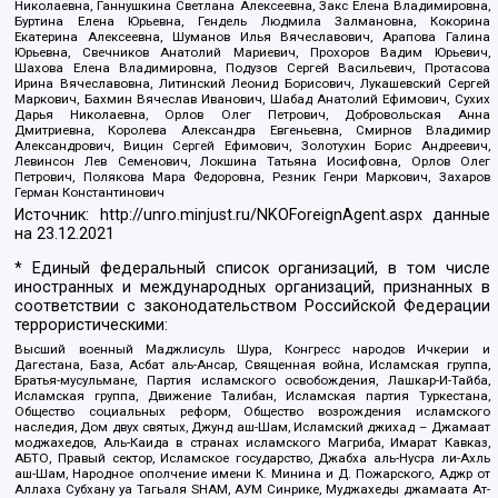
Николаевна, Ганнушкина Светлана Алексеевна, Закс Елена Владимировна,
Буртина Елена Юрьевна, Гендель Людмила Залмановна, Кокорина
Екатерина Алексеевна, Шуманов Илья Вячеславович, Арапова Галина
Юрьевна, Свечников Анатолий Мариевич, Прохоров Вадим Юрьевич,
Шахова Елена Владимировна, Подузов Сергей Васильевич, Протасова
Ирина Вячеславовна, Литинский Леонид Борисович, Лукашевский Сергей
Маркович, Бахмин Вячеслав Иванович, Шабад Анатолий Ефимович, Сухих
Дарья Николаевна, Орлов Олег Петрович, Добровольская Анна
Дмитриевна, Королева Александра Евгеньевна, Смирнов Владимир
Александрович, Вицин Сергей Ефимович, Золотухин Борис Андреевич,
Левинсон Лев Семенович, Локшина Татьяна Иосифовна, Орлов Олег
Петрович, Полякова Мара Федоровна, Резник Генри Маркович, Захаров
Герман Константинович
Источник:
http://unro.minjust.ru/NKOForeignAgent.aspx
данные
на
23.12.2021
* Единый федеральный список организаций, в том числе
иностранных и международных организаций, признанных в
соответствии с законодательством Российской Федерации
террористическими:
Высший военный Маджлисуль Шура, Конгресс народов Ичкерии и
Дагестана, База, Асбат аль-Ансар, Священная война, Исламская группа,
Братья-мусульмане, Партия исламского освобождения, Лашкар-И-Тайба,
Исламская группа, Движение Талибан, Исламская партия Туркестана,
Общество социальных реформ, Общество возрождения исламского
наследия, Дом двух святых, Джунд аш-Шам, Исламский джихад – Джамаат
моджахедов, Аль-Каида в странах исламского Магриба, Имарат Кавказ,
АБТО, Правый сектор, Исламское государство, Джабха аль-Нусра ли-Ахль
аш-Шам, Народное ополчение имени К. Минина и Д. Пожарского, Аджр от
Аллаха Субхану уа Тагьаля SHAM, АУМ Синрике, Муджахеды джамаата Ат-