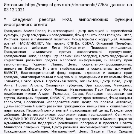
Источник:
https://minjust.gov.ru/ru/documents/7755/
данные на
03.12.2021
* Сведения реестра НКО, выполняющих функции
иностранного агента:
Гражданин.Армия.Право, Нижегородский центр немецкой и европейской
культуры, Центр гендерных исследований, Фонд защиты прав граждан Штаб,
Институт права и публичной политики, Фонд борьбы с коррупцией, Альянс
врачей, НАСИЛИЮ.НЕТ, Мы против СПИДа, СВЕЧА, Открытый Петербург,
Гуманитарное действие, Лига Избирателей, Правовая инициатива,
Гражданская инициатива против экологической преступности,
Гражданский Союз, "Хасдей Ерушалаим" (Милосердие), Центр поддержки и
содействия развитию средств массовой информации, В защиту прав
заключенных, Горячая Линия, Центр социально-информационных
инициатив Действие, Институт глобализации и социальных движений,
ВМЕСТЕ, Благотворительный фонд охраны здоровья и защиты прав
граждан, Благотворительный фонд помощи осужденным и их семьям, Фонд
Тольятти, Новое время, Серебряная тайга, Так-Так-Так, центр Сова, центр
Анна, Проект Апрель, Самарская губерния, Эра здоровья, Мемориал,
Аналитический Центр Юрия Левады, Издательство Парк Гагарина, Фонд
содействия имени Андрея Рылькова, Сфера, Уральская правозащитная
группа, Женщины Евразии, СИБАЛЬТ, Институт прав человека, Фонд защиты
гласности, Российский исследовательский центр по правам человека,
Дальневосточный центр развития гражданских инициатив и социального
партнерства, Пермский региональный правозащитный центр, Гражданское
действие, Центр независимых социологических исследований, Сутяжник,
АКАДЕМИЯ ПО ПРАВАМ ЧЕЛОВЕКА, Частное учреждение в Калининграде по
административной поддержке реализации программ и проектов Совета
Министров северных стран, Центр развития некоммерческих организаций,
Гражданское содействие, Интернешнл-Р, Центр Защиты Прав Средств