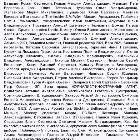
Баданин Роман Сергеевич, Гликин Максим Александрович, Маняхин Петр
Борисович, Ярош Юлия Петровна, Чуракова Ольга Владимировна,
Железнова Мария Михайловна, Лукьянова Юлия Сергеевна, Маетная
Елизавета Витальевна, The Insider SIA, Рубин Михаил Аркадьевич, Гройсман
Софья Романовна, Рождественский Илья Дмитриевич, Апухтина Юлия
Владимировна, Постернак Алексей Евгеньевич, Телеканал Дождь, Петров
Степан Юрьевич, Istories fonds, Шмагун Олеся Валентиновна, Мароховская
Алеся Алексеевна, Долинина Ирина Николаевна, Шлейнов Роман Юрьевич,
Анин Роман Александрович, Великовский Дмитрий Александрович,
Альтаир 2021, Ромашки монолит, Главный редактор 2021, Вега 2021, Важные
иноагенты, Каткова Вероника Вячеславовна, Карезина Инна Павловна,
Кузьмина Людмила Гавриловна, Костылева Полина Владимировна, Лютов
Александр Иванович, Жилкин Владимир Владимирович, Жилинский
Владимир Александрович, Тихонов Михаил Сергеевич, Пискунов Сергей
Евгеньевич, Ковин Виталий Сергеевич, Кильтау Екатерина Викторовна,
Любарев Аркадий Ефимович, Гурман Юрий Альбертович, Грезев Александр
Викторович, Важенков Артем Валерьевич, Иванова София Юрьевна,
Пигалкин Илья Валерьевич, Петров Алексей Викторович, Егоров Владимир
Владимирович, Гусев Андрей Юрьевич, Смирнов Сергей Сергеевич, Верзилов
Петр Юрьевич, ЗП, Зона права, ЖУРНАЛИСТ-ИНОСТРАННЫЙ АГЕНТ,
Вольтская Татьяна Анатольевна, Клепиковская Екатерина Дмитриевна,
Сотников Даниил Владимирович, Захаров Андрей Вячеславович, Симонов
Евгений Алексеевич, Сурначева Елизавета Дмитриевна, Соловьева Елена
Анатольевна, Арапова Галина Юрьевна, Перл Роман Александрович, МЕМО,
Mason G.E.S. Anonymous Foundation, Stichting Bellingcat, Якутия – Наше
Мнение, Москоу диджитал медиа, РС-Балт, Заговора Максим
Александрович, Ветошкина Валерия Валерьевна, Павлов Иван Юрьевич,
Скворцова Елена Сергеевна, Оленичев Максим Владимирович, Как бы
инагент, Кочетков Игорь Викторович, Иркутский союз библиофилов, Честные
выборы, Нобелевский призыв, Еланчик Олег Александрович, Григорьева
Алина Александровна, Григорьев Андрей Валерьевич , Гималова Регина
Эмилевна, Хисамова Регина Фаритовна