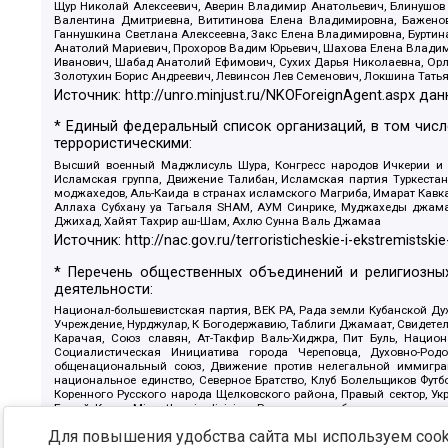
Щур Николай Алексеевич, Аверин Владимир Анатольевич, Блинушов 
Валентина Дмитриевна, Вититинова Елена Владимировна, Баженов
Ганнушкина Светлана Алексеевна, Закс Елена Владимировна, Буртин
Анатолий Мариевич, Прохоров Вадим Юрьевич, Шахова Елена Владими
Иванович, Шабад Анатолий Ефимович, Сухих Дарья Николаевна, Орл
Золотухин Борис Андреевич, Левинсон Лев Семенович, Локшина Тать
Источник:
http://unro.minjust.ru/NKOForeignAgent.aspx
дан
* Единый федеральный список организаций, в том чис
террористическими:
Высший военный Маджлисуль Шура, Конгресс народов Ичкерии и Да
Исламская группа, Движение Талибан, Исламская партия Туркест
моджахедов, Аль-Каида в странах исламского Магриба, Имарат Кавка
Аллаха Субхану уа Тагьаля SHAM, АУМ Синрике, Муджахеды джамаа
Джихад, Хайят Тахрир аш-Шам, Ахлю Сунна Валь Джамаа
Источник:
http://nac.gov.ru/terroristicheskie-i-ekstremistskie
* Перечень общественных объединений и религиозных
деятельности:
Национал-большевистская партия, ВЕК РА, Рада земли Кубанской 
Учреждение, Нурджулар, К Богодержавию, Таблиги Джамаат, Свидете
Карачая, Союз славян, Ат-Такфир Валь-Хиджра, Пит Буль, Нацио
Социалистическая Инициатива города Череповца, Духовно-Родо
общенациональный союз, Движение против нелегальной иммиграц
национальное единство, Северное Братство, Клуб Болельщиков Фу
Коренного Русского народа Щелковского района, Правый сектор, Ук
Белый Крест, Misanthropic division, Религиозное объединение пос
Атака, Мечеть Мирмамеда, Община Коренного Русского народа г
Для повышения удобства сайта мы используем cooki
Артподготовка, Штольц, В честь иконы Божией Матери Державная, С