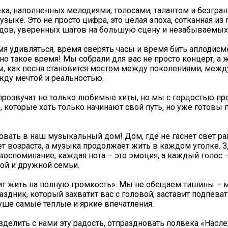
ека, наполненных мелодиями, голосами, талантом и безгра
зыке. Это не просто цифра, это целая эпоха, сотканная из
дов, уверенных шагов на большую сцену и незабываемых
я удивляться, время сверять часы и время бить аплодисме
но такое время! Мы собрали для вас не просто концерт, а
м, как песня становится мостом между поколениями, межд
ду мечтой и реальностью.
 прозвучат не только любимые хиты, но мы с гордостью п
, которые хоть только начинают свой путь, но уже готовы 
вать в наш музыкальный дом! Дом, где не гаснет свет ра
ает возраста, а музыка продолжает жить в каждом уголке.
 воспоминание, каждая нота – это эмоция, а каждый голос –
ой и дружной семьи.
ит жить на полную громкость». Мы не обещаем тишины –
здник, который захватит вас с головой, заставит подпеват
душе самые теплые и яркие впечатления.
зделить с нами эту радость, отпраздновать полвека «Насле