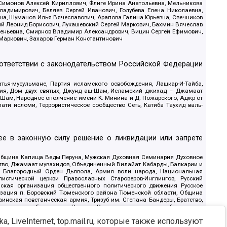
 Симонов Алексей Кириллович, Флиге Ирина Анатольевна, Мельникова
адимирович, Беляев Сергей Иванович, Голубева Елена Николаевна,
вна, Шуманов Илья Вячеславович, Арапова Галина Юрьевна, Свечников
ий Леонид Борисович, Лукашевский Сергей Маркович, Бахмин Вячеслав
геньевна, Смирнов Владимир Александрович, Вицин Сергей Ефимович,
 Маркович, Захаров Герман Константинович
оответствии с законодательством Российской Федерации
тья-мусульмане, Партия исламского освобождения, Лашкар-И-Тайба,
дия, Дом двух святых, Джунд аш-Шам, Исламский джихад – Джамаат
ш-Шам, Народное ополчение имени К. Минина и Д. Пожарского, Аджр от
и исломи, Террористическое сообщество Сеть, Катиба Таухид валь-
е в законную силу решение о ликвидации или запрете
 Община Капища Веды Перуна, Мужская Духовная Семинария Духовное
ство, Джамаат мувахидов, Объединенный Вилайат Кабарды, Балкарии и
18, Благородный Орден Дьявола, Армия воли народа, Национальная
истической церкви Православных Староверов-Инглингов, Русский
ская организация общественного политического движения Русское
изация п. Боровский Тюменского района Тюменской области, Община
инская повстанческая армия, Тризуб им. Степана Бандеры, Братство,
олитическое объединение Русские, Русское национальное объединение
ЙС, О противодействии экстремистской деятельности, РЕВТАТПОД,
, LiveInternet, top.mail.ru, которые также используют
сом Правды и Единения, Каракольская инициативная группа, Автоград