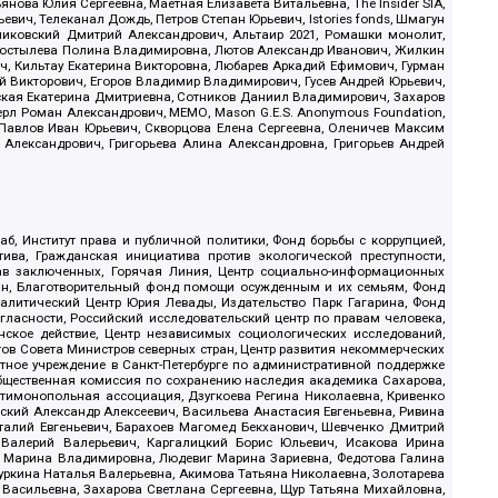
ова Юлия Сергеевна, Маетная Елизавета Витальевна, The Insider SIA,
ич, Телеканал Дождь, Петров Степан Юрьевич, Istories fonds, Шмагун
иковский Дмитрий Александрович, Альтаир 2021, Ромашки монолит,
, Костылева Полина Владимировна, Лютов Александр Иванович, Жилкин
, Кильтау Екатерина Викторовна, Любарев Аркадий Ефимович, Гурман
й Викторович, Егоров Владимир Владимирович, Гусев Андрей Юрьевич,
ская Екатерина Дмитриевна, Сотников Даниил Владимирович, Захаров
ерл Роман Александрович, МЕМО, Mason G.E.S. Anonymous Foundation,
, Павлов Иван Юрьевич, Скворцова Елена Сергеевна, Оленичев Максим
 Александрович, Григорьева Алина Александровна, Григорьев Андрей
б, Институт права и публичной политики, Фонд борьбы с коррупцией,
ива, Гражданская инициатива против экологической преступности,
рав заключенных, Горячая Линия, Центр социально-информационных
дан, Благотворительный фонд помощи осужденным и их семьям, Фонд
 Аналитический Центр Юрия Левады, Издательство Парк Гагарина, Фонд
гласности, Российский исследовательский центр по правам человека,
ское действие, Центр независимых социологических исследований,
в Совета Министров северных стран, Центр развития некоммерческих
стное учреждение в Санкт-Петербурге по административной поддержке
Общественная комиссия по сохранению наследия академика Сахарова,
нтимонопольная ассоциация, Дзугкоева Регина Николаевна, Кривенко
кий Александр Алексеевич, Васильева Анастасия Евгеньевна, Ривина
италий Евгеньевич, Барахоев Магомед Бекханович, Шевченко Дмитрий
 Валерий Валерьевич, Каргалицкий Борис Юльевич, Исакова Ирина
ва Марина Владимировна, Людевиг Марина Зариевна, Федотова Галина
уркина Наталья Валерьевна, Акимова Татьяна Николаевна, Золотарева
 Васильевна, Захарова Светлана Сергеевна, Щур Татьяна Михайловна,