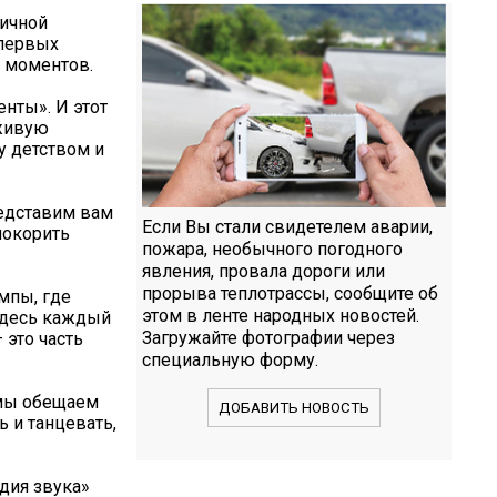
ничной
 первых
 моментов.
нты». И этот
 живую
у детством и
редставим вам
Если Вы стали свидетелем аварии,
покорить
пожара, необычного погодного
явления, провала дороги или
прорыва теплотрассы, сообщите об
мпы, где
этом в ленте народных новостей.
 Здесь каждый
Загружайте фотографии через
 это часть
специальную форму.
 мы обещаем
ДОБАВИТЬ НОВОСТЬ
ь и танцевать,
дия звука»