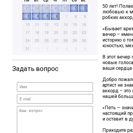
Пн
Вт
Ср
Чт
Пт
Сб
Вс
50 лет! Полв
27
28
29
30
31
1
2
любовью к му
3
4
5
6
7
8
9
робких аккор
10
11
12
13
14
15
16
«Бывает врем
17
18
19
20
21
22
23
вечер – имен
историю о то
24
25
26
27
28
29
30
юностью, меж
31
1
2
3
4
5
6
В этот вечер
новые голоса
Задать вопрос
ваши сердца.
Добро пожало
артист не зн
аккорд – это
нашей больш
«Петь — знач
настоящий пра
и оставит в 
Приходите ра