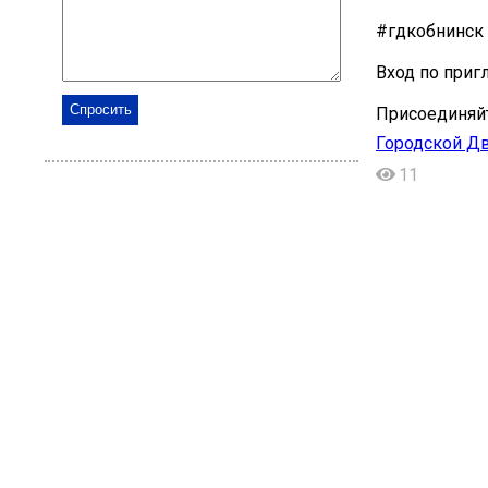
#гдкобнинск
Вход по приг
Присоединяйт
Городской Дв
11