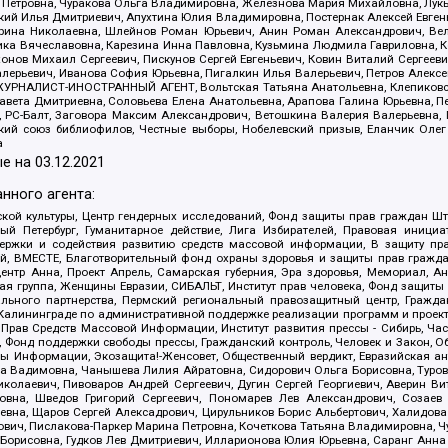
етровна, Чуракова Ольга Владимировна, Железнова Мария Михайловна, Лукьян
й Илья Дмитриевич, Апухтина Юлия Владимировна, Постернак Алексей Евгеньев
рина Николаевна, Шлейнов Роман Юрьевич, Анин Роман Александрович, Вел
оника Вячеславовна, Карезина Инна Павловна, Кузьмина Людмила Гавриловна
ов Михаил Сергеевич, Пискунов Сергей Евгеньевич, Ковин Виталий Сергеевич
алерьевич, Иванова София Юрьевна, Пигалкин Илья Валерьевич, Петров Алексе
а, ЖУРНАЛИСТ-ИНОСТРАННЫЙ АГЕНТ, Вольтская Татьяна Анатольевна, Клепиков
авета Дмитриевна, Соловьева Елена Анатольевна, Арапова Галина Юрьевна, П
иа, РС-Балт, Заговора Максим Александрович, Ветошкина Валерия Валерьевна
ский союз библиофилов, Честные выборы, Нобелевский призыв, Еланчик Олег
а
е на
03.12.2021
нного агента:
ой культуры, Центр гендерных исследований, Фонд защиты прав граждан Шта
 Петербург, Гуманитарное действие, Лига Избирателей, Правовая инициат
держки и содействия развитию средств массовой информации, В защиту п
ий, ВМЕСТЕ, Благотворительный фонд охраны здоровья и защиты прав граж
, центр Анна, Проект Апрель, Самарская губерния, Эра здоровья, Мемориал,
я группа, Женщины Евразии, СИБАЛЬТ, Институт прав человека, Фонд защиты 
льного партнерства, Пермский региональный правозащитный центр, Граждан
лининграде по административной поддержке реализации программ и проекто
 Прав Средств Массовой Информации, Институт развития прессы - Сибирь, Ча
, Фонд поддержки свободы прессы, Гражданский контроль, Человек и Закон, 
оды Информации, Экозащита!-Женсовет, Общественный вердикт, Евразийская а
 Вадимовна, Чанышева Лилия Айратовна, Сидорович Ольга Борисовна, Туровс
олаевич, Пивоваров Андрей Сергеевич, Дугин Сергей Георгиевич, Аверин В
вна, Шведов Григорий Сергеевич, Пономарев Лев Александрович, Созаев
евна, Щаров Сергей Алексадрович, Цирульников Борис Альбертович, Халидо
ович, Пислакова-Паркер Марина Петровна, Кочеткова Татьяна Владимировна, Ч
Борисовна, Гудков Лев Дмитриевич, Илларионова Юлия Юрьевна, Саранг Анна