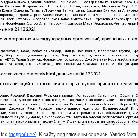
Андрей Юрьевич, Мосин Алексей Геннадьевич, Гефтер Валентин Михайлович,
а Светлана Куприяновна, Исаев Сергей Владимирович, Максимов Сергей Вл
а Елена Юрьевна, Гендель Людмила Залмановна, Кокорина Екатерина Алексее
ровна, Подузов Сергей Васильевич, Протасова Ирина Вячеславовна, Литинск
ов Олег Петрович, Добровольская Анна Дмитриевна, Королева Александра Ев
яна Иосифовна, Орлов Олег Петрович, Полякова Мара Федоровна, Резник Генри
ные на
23.12.2021
ле иностранных и международных организаций, признанных в с
гестана, База, Асбат аль-Ансар, Священная война, Исламская группа, Бра
ана, Общество социальных реформ, Общество возрождения исламского насле
з, АБТО, Правый сектор, Исламское государство, Джабха аль-Нусра ли-Ахль а
та Ат-Тавхида Валь-Джихад, Чистопольский Джамаат, Рохнамо ба суи давлат
-organizacii-i-materialy.html
данные на
06.12.2021
 организаций в отношении которых судом принято вступивше
Духовно Родовой Державы Русь, организация Асгардская Славянская Община,
ли Иеговы, Русское национальное единство, Национал-социалистическое обще
нал-социалистическая рабочая партия России, Славянский союз, Формат-
вая Держава Русь, Русское национальное единство, Древнерусской Ингл
ии, Кровь и Честь, О свободе совести и о религиозных объединениях, Ом
тбольного Клуба Динамо, Файзрахманисты, Мусульманская религиозная орган
раинская национальная ассамблея – Украинская народная самооборона, Укра
ледователей инглиизма, Народная Социальная Инициатива, TulaSkins, Этноп
. Астрахани, ВОЛЯ, Меджлис крымскотатарского народа, Рубеж Севера, ТО
es (
подробнее
). К сайту подключены сервисы Yandex.Metrika
ектор 16, Независимость, Фирма, Молодежная правозащитная группа МПГ, Кур