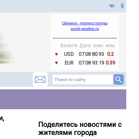
Обнинск - прогноз погоды
world-weather.ru
Валюта
Дата
знач.
изм.
▼
USD
07.08
80.93
0.2
▼
EUR
07.08
93.19
0.39
и,
Поделитесь новостями с
жителями города