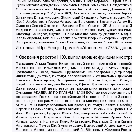
Гликин Максим Александрович, Маняхин Петр Борисович, Ярош Юлия П
Рубин Михаил Аркадьевич, Гройсман Софья Романовна, Рождественски
Олеся Валентиновна, Мароховская Алеся Алексеевна, Долинина И
Главный редактор 2021, Вега 2021, Важные иноагенты, Каткова Вер
Владимир Владимирович, Жилинский Владимир Александрович, Тихон
Юрий Альбертович, Грезев Александр Викторович, Важенков Артем В
Смирнов Сергей Сергеевич, Верзилов Петр Юрьевич, ЗП, Зона прав
Андрей Вячеславович, Симонов Евгений Алексеевич, Сурначева Елиз
Stichting Bellingcat, Якутия – Наше Мнение, Москоу диджитал мед
Владимирович, Как бы инагент, Кочетков Игорь Викторович, Иркут
Валерьевич , Гималова Регина Эмилевна, Хисамова Регина Фаритовн
Источник:
https://minjust.gov.ru/ru/documents/7755/
данны
* Сведения реестра НКО, выполняющих функции иностра
Гражданин.Армия.Право, Нижегородский центр немецкой и европейск
Альянс врачей, НАСИЛИЮ.НЕТ, Мы против СПИДа, СВЕЧА, Открытый
Гражданский Союз, "Хасдей Ерушалаим" (Милосердие), Центр под
инициатив Действие, Институт глобализации и социальных движен
Тольятти, Новое время, Серебряная тайга, Так-Так-Так, центр Сова
содействия имени Андрея Рылькова, Сфера, Уральская правозащитна
Дальневосточный центр развития гражданских инициатив и социа
Сутяжник, АКАДЕМИЯ ПО ПРАВАМ ЧЕЛОВЕКА, Частное учреждение в Ка
организаций, Гражданское содействие, Интернешнл-Р, Центр Защиты
реализации программ и проектов Совета Министров Северных Стран
МЕМО. РУ, Институт региональной прессы, Институт Развития Своб
Сергей Владимирович, Милославский Павел Юрьевич, Шнырова Ольга
Анна Валерьевна, Бурдина Юлия Владимировна, Бойко Анатолий Ник
Александрович, Шарипков Олег Викторович, Мошель Ирина Ароно
Александровна, Исламов Тимур Рифгатович, Романова Ольга Евгень
Анатольевна, Паутов Юрий Анатольевич, Верховский Александр Марк
Екатерина Александровна, Рачинский Ян Збигневич, Жемкова Елена 