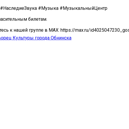
 #НаследиеЗвука #Музыка #МузыкальныйЦентр
ласительным билетам.
есь к нашей группе в МАХ: https://max.ru/id4025047230_go
орец Культуры города Обнинска