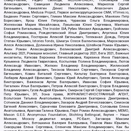
Александрович, Савицкая Людмила Алексеевна, Маркелов Сергей
Евгеньевич, Камалягин Денис Николаевич, Апахончич Дарья
Александровна, Medusa Project, Первое антикоррупционное СМИ, VTimes.io,
Баданин Роман Сергеевич, Гликин Максим Александрович, Маняхин Петр
Борисович, Ярош Юлия Петровна, Чуракова Ольга Владимировна,
Железнова Мария Михайловна, Лукьянова Юлия Сергеевна, Маетная
Елизавета Витальевна, The Insider SIA, Рубин Михаил Аркадьевич, Гройсман
Софья Романовна, Рождественский Илья Дмитриевич, Апухтина Юлия
Владимировна, Постернак Алексей Евгеньевич, Телеканал Дождь, Петров
Степан Юрьевич, Istories fonds, Шмагун Олеся Валентиновна, Мароховская
Алеся Алексеевна, Долинина Ирина Николаевна, Шлейнов Роман Юрьевич,
Анин Роман Александрович, Великовский Дмитрий Александрович,
Альтаир 2021, Ромашки монолит, Главный редактор 2021, Вега 2021, Важные
иноагенты, Каткова Вероника Вячеславовна, Карезина Инна Павловна,
Кузьмина Людмила Гавриловна, Костылева Полина Владимировна, Лютов
Александр Иванович, Жилкин Владимир Владимирович, Жилинский
Владимир Александрович, Тихонов Михаил Сергеевич, Пискунов Сергей
Евгеньевич, Ковин Виталий Сергеевич, Кильтау Екатерина Викторовна,
Любарев Аркадий Ефимович, Гурман Юрий Альбертович, Грезев Александр
Викторович, Важенков Артем Валерьевич, Иванова София Юрьевна,
Пигалкин Илья Валерьевич, Петров Алексей Викторович, Егоров Владимир
Владимирович, Гусев Андрей Юрьевич, Смирнов Сергей Сергеевич, Верзилов
Петр Юрьевич, ЗП, Зона права, ЖУРНАЛИСТ-ИНОСТРАННЫЙ АГЕНТ,
Вольтская Татьяна Анатольевна, Клепиковская Екатерина Дмитриевна,
Сотников Даниил Владимирович, Захаров Андрей Вячеславович, Симонов
Евгений Алексеевич, Сурначева Елизавета Дмитриевна, Соловьева Елена
Анатольевна, Арапова Галина Юрьевна, Перл Роман Александрович, МЕМО,
Mason G.E.S. Anonymous Foundation, Stichting Bellingcat, Якутия – Наше
Мнение, Москоу диджитал медиа, РС-Балт, Заговора Максим
Александрович, Ветошкина Валерия Валерьевна, Павлов Иван Юрьевич,
Скворцова Елена Сергеевна, Оленичев Максим Владимирович, Как бы
инагент, Кочетков Игорь Викторович, Иркутский союз библиофилов, Честные