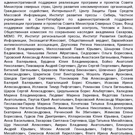
административной поддержке реализации программ и проектов Совета
Министров северных стран, Центр развития некоммерческих организаций,
Гражданское содействие, Интернешнл-Р, Центр Защиты Прав Средств
Массовой Информации, Институт развития прессы - Сибирь, Частное
учреждение в Санкт-Петербурге по административной поддержке
реализации программ и проектов Совета Министров Северных Стран, Фонд
поддержки свободы прессы, Гражданский контроль, Человек и Закон,
Общественная комиссия по сохранению наследия академика Сахарова,
МЕМО. РУ, Институт региональной прессы, Институт Развития Свободы
Информации, Экозащита!-Женсовет, Общественный вердикт, Евразийская
антимонопольная ассоциация, Дзугкоева Регина Николаевна, Кривенко
Сергей Владимирович, Милославский Павел Юрьевич, Шнырова Ольга
Вадимовна, Чанышева Лилия Айратовна, Сидорович Ольга Борисовна,
Туровский Александр Алексеевич, Васильева Анастасия Евгеньевна, Ривина
Анна Валерьевна, Бурдина Юлия Владимировна, Бойко Анатолий
Николаевич, Пивоваров Андрей Сергеевич, Дугин Сергей Георгиевич, Аверин
Виталий Евгеньевич, Барахоев Магомед Бекханович, Шевченко Дмитрий
Александрович, Шарипков Олег Викторович, Мошель Ирина Ароновна,
Шведов Григорий Сергеевич, Пономарев Лев Александрович, Созаев
Валерий Валерьевич, Каргалицкий Борис Юльевич, Исакова Ирина
Александровна, Исламов Тимур Рифгатович, Романова Ольга Евгеньевна,
Щаров Сергей Алексадрович, Цирульников Борис Альбертович, Халидова
Марина Владимировна, Людевиг Марина Зариевна, Федотова Галина
Анатольевна, Паутов Юрий Анатольевич, Верховский Александр Маркович,
Пислакова-Паркер Марина Петровна, Кочеткова Татьяна Владимировна,
Чуркина Наталья Валерьевна, Акимова Татьяна Николаевна, Золотарева
Екатерина Александровна, Рачинский Ян Збигневич, Жемкова Елена
Борисовна, Гудков Лев Дмитриевич, Илларионова Юлия Юрьевна, Саранг
Анна Васильевна, Захарова Светлана Сергеевна, Щур Татьяна Михайловна,
Щур Николай Алексеевич, Аверин Владимир Анатольевич, Блинушов
Андрей Юрьевич, Мосин Алексей Геннадьевич, Гефтер Валентин
Михайлович, Симонов Алексей Кириллович, Флиге Ирина Анатольевна,