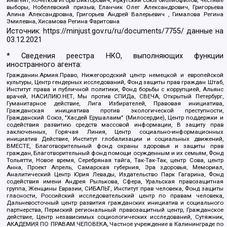
выборы, Нобелевский призыв, Еланчик Олег Александрович, Григорьева
Алина Александровна, Григорьев Андрей Валерьевич , Гималова Регина
Эмилевна, Хисамова Регина Фаритовна
Источник:
https://minjust.gov.ru/ru/documents/7755/
данные на
03.12.2021
* Сведения реестра НКО, выполняющих функции
иностранного агента:
Гражданин.Армия.Право, Нижегородский центр немецкой и европейской
культуры, Центр гендерных исследований, Фонд защиты прав граждан Штаб,
Институт права и публичной политики, Фонд борьбы с коррупцией, Альянс
врачей, НАСИЛИЮ.НЕТ, Мы против СПИДа, СВЕЧА, Открытый Петербург,
Гуманитарное действие, Лига Избирателей, Правовая инициатива,
Гражданская инициатива против экологической преступности,
Гражданский Союз, "Хасдей Ерушалаим" (Милосердие), Центр поддержки и
содействия развитию средств массовой информации, В защиту прав
заключенных, Горячая Линия, Центр социально-информационных
инициатив Действие, Институт глобализации и социальных движений,
ВМЕСТЕ, Благотворительный фонд охраны здоровья и защиты прав
граждан, Благотворительный фонд помощи осужденным и их семьям, Фонд
Тольятти, Новое время, Серебряная тайга, Так-Так-Так, центр Сова, центр
Анна, Проект Апрель, Самарская губерния, Эра здоровья, Мемориал,
Аналитический Центр Юрия Левады, Издательство Парк Гагарина, Фонд
содействия имени Андрея Рылькова, Сфера, Уральская правозащитная
группа, Женщины Евразии, СИБАЛЬТ, Институт прав человека, Фонд защиты
гласности, Российский исследовательский центр по правам человека,
Дальневосточный центр развития гражданских инициатив и социального
партнерства, Пермский региональный правозащитный центр, Гражданское
действие, Центр независимых социологических исследований, Сутяжник,
АКАДЕМИЯ ПО ПРАВАМ ЧЕЛОВЕКА, Частное учреждение в Калининграде по