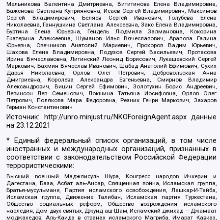
Мельникова Валентина Дмитриевна, Вититинова Елена Владимировна,
Баженова Светлана Куприяновна, Исаев Сергей Владимирович, Максимов
Сергей Владимирович, Беляев Сергей Иванович, Голубева Елена
Николаевна, Ганнушкина Светлана Алексеевна, Закс Елена Владимировна,
Буртина Елена Юрьевна, Гендель Людмила Залмановна, Кокорина
Екатерина Алексеевна, Шуманов Илья Вячеславович, Арапова Галина
Юрьевна, Свечников Анатолий Мариевич, Прохоров Вадим Юрьевич,
Шахова Елена Владимировна, Подузов Сергей Васильевич, Протасова
Ирина Вячеславовна, Литинский Леонид Борисович, Лукашевский Сергей
Маркович, Бахмин Вячеслав Иванович, Шабад Анатолий Ефимович, Сухих
Дарья Николаевна, Орлов Олег Петрович, Добровольская Анна
Дмитриевна, Королева Александра Евгеньевна, Смирнов Владимир
Александрович, Вицин Сергей Ефимович, Золотухин Борис Андреевич,
Левинсон Лев Семенович, Локшина Татьяна Иосифовна, Орлов Олег
Петрович, Полякова Мара Федоровна, Резник Генри Маркович, Захаров
Герман Константинович
Источник:
http://unro.minjust.ru/NKOForeignAgent.aspx
данные
на
23.12.2021
* Единый федеральный список организаций, в том числе
иностранных и международных организаций, признанных в
соответствии с законодательством Российской Федерации
террористическими:
Высший военный Маджлисуль Шура, Конгресс народов Ичкерии и
Дагестана, База, Асбат аль-Ансар, Священная война, Исламская группа,
Братья-мусульмане, Партия исламского освобождения, Лашкар-И-Тайба,
Исламская группа, Движение Талибан, Исламская партия Туркестана,
Общество социальных реформ, Общество возрождения исламского
наследия, Дом двух святых, Джунд аш-Шам, Исламский джихад – Джамаат
моджахедов, Аль-Каида в странах исламского Магриба, Имарат Кавказ,