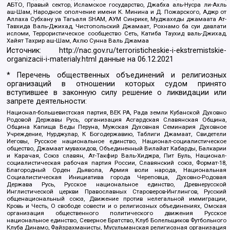
АБТО, Правый сектор, Исламское государство, Джабха аль-Нусра ли-Ахль
аш-Шам, Народное ополчение имени К. Минина и Д. Пожарского, Аджр от
Аллаха Субхану уа Тагьаля SHAM, АУМ Синрике, Муджахеды джамаата Ат-
Тавхида Валь-Джихад, Чистопольский Джамаат, Рохнамо ба суи давлати
исломи, Террористическое сообщество Сеть, Катиба Таухид валь-Джихад,
Хайят Тахрир аш-Шам, Ахлю Сунна Валь Джамаа
Источник:
http://nac.gov.ru/terroristicheskie-i-ekstremistskie-
organizacii-i-materialy.html
данные на
06.12.2021
* Перечень общественных объединений и религиозных
организаций в отношении которых судом принято
вступившее в законную силу решение о ликвидации или
запрете деятельности:
Национал-большевистская партия, ВЕК РА, Рада земли Кубанской Духовно
Родовой Державы Русь, организация Асгардская Славянская Община,
Община Капища Веды Перуна, Мужская Духовная Семинария Духовное
Учреждение, Нурджулар, К Богодержавию, Таблиги Джамаат, Свидетели
Иеговы, Русское национальное единство, Национал-социалистическое
общество, Джамаат мувахидов, Объединенный Вилайат Кабарды, Балкарии
и Карачая, Союз славян, Ат-Такфир Валь-Хиджра, Пит Буль, Национал-
социалистическая рабочая партия России, Славянский союз, Формат-18,
Благородный Орден Дьявола, Армия воли народа, Национальная
Социалистическая Инициатива города Череповца, Духовно-Родовая
Держава Русь, Русское национальное единство, Древнерусской
Инглистической церкви Православных Староверов-Инглингов, Русский
общенациональный союз, Движение против нелегальной иммиграции,
Кровь и Честь, О свободе совести и о религиозных объединениях, Омская
организация общественного политического движения Русское
национальное единство, Северное Братство, Клуб Болельщиков Футбольного
Клуба Динамо, Файзрахманисты, Мусульманская религиозная организация