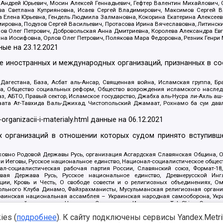
Андрей Юрьевич, Мосин Алексей Геннадьевич, Гефтер Валентин Михайлович,
а Светлана Куприяновна, Исаев Сергей Владимирович, Максимов Сергей Вл
а Елена Юрьевна, Гендель Людмила Залмановна, Кокорина Екатерина Алексее
ровна, Подузов Сергей Васильевич, Протасова Ирина Вячеславовна, Литинск
ов Олег Петрович, Добровольская Анна Дмитриевна, Королева Александра Ев
яна Иосифовна, Орлов Олег Петрович, Полякова Мара Федоровна, Резник Генри
ные на
23.12.2021
ле иностранных и международных организаций, признанных в с
гестана, База, Асбат аль-Ансар, Священная война, Исламская группа, Бра
ана, Общество социальных реформ, Общество возрождения исламского насле
з, АБТО, Правый сектор, Исламское государство, Джабха аль-Нусра ли-Ахль а
та Ат-Тавхида Валь-Джихад, Чистопольский Джамаат, Рохнамо ба суи давлат
-organizacii-i-materialy.html
данные на
06.12.2021
 организаций в отношении которых судом принято вступивше
Духовно Родовой Державы Русь, организация Асгардская Славянская Община,
ли Иеговы, Русское национальное единство, Национал-социалистическое обще
нал-социалистическая рабочая партия России, Славянский союз, Формат-
вая Держава Русь, Русское национальное единство, Древнерусской Ингл
ии, Кровь и Честь, О свободе совести и о религиозных объединениях, Ом
тбольного Клуба Динамо, Файзрахманисты, Мусульманская религиозная орган
раинская национальная ассамблея – Украинская народная самооборона, Укра
ледователей инглиизма, Народная Социальная Инициатива, TulaSkins, Этноп
. Астрахани, ВОЛЯ, Меджлис крымскотатарского народа, Рубеж Севера, ТО
es (
подробнее
). К сайту подключены сервисы Yandex.Metrika
ектор 16, Независимость, Фирма, Молодежная правозащитная группа МПГ, Кур