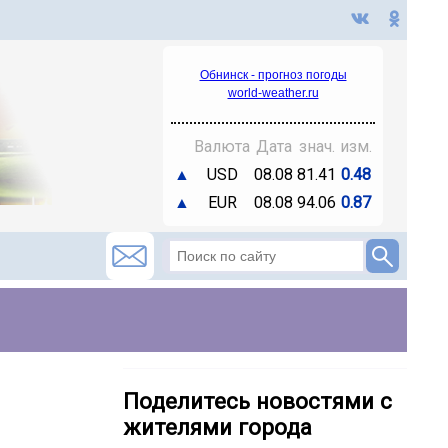
Обнинск - прогноз погоды
world-weather.ru
Валюта
Дата
знач.
изм.
▲
USD
08.08
81.41
0.48
▲
EUR
08.08
94.06
0.87
Поделитесь новостями с
жителями города