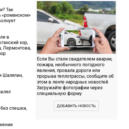
и? Так
на «романском»
волнует
ели в
ыганский хор,
а, Лермонтова,
ор.
Если Вы стали свидетелем аварии,
пожара, необычного погодного
явления, провала дороги или
и Шаляпин,
прорыва теплотрассы, сообщите об
этом в ленте народных новостей.
Загружайте фотографии через
авлял
специальную форму.
ДОБАВИТЬ НОВОСТЬ
 без спешки,
лнении