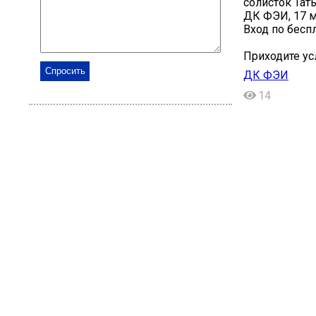
солисток Тат
ДК ФЭИ, 17 ма
Вход по бесп
Приходите усл
ДК ФЭИ
14