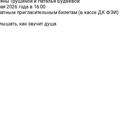
ьяны Грушиной и Натальи Будеевой.
я 2026 года в 16:00.
латным пригласительным билетам (в кассе ДК ФЭИ).
ышать, как звучит душа. ️