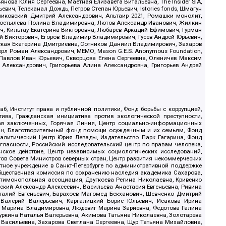
ова Юлия Сергеевна, Маетная Елизавета Витальевна, The Insider SIA,
ич, Телеканал Дождь, Петров Степан Юрьевич, Istories fonds, Шмагун
иковский Дмитрий Александрович, Альтаир 2021, Ромашки монолит,
, Костылева Полина Владимировна, Лютов Александр Иванович, Жилкин
, Кильтау Екатерина Викторовна, Любарев Аркадий Ефимович, Гурман
й Викторович, Егоров Владимир Владимирович, Гусев Андрей Юрьевич,
ская Екатерина Дмитриевна, Сотников Даниил Владимирович, Захаров
ерл Роман Александрович, МЕМО, Mason G.E.S. Anonymous Foundation,
, Павлов Иван Юрьевич, Скворцова Елена Сергеевна, Оленичев Максим
 Александрович, Григорьева Алина Александровна, Григорьев Андрей
б, Институт права и публичной политики, Фонд борьбы с коррупцией,
ива, Гражданская инициатива против экологической преступности,
рав заключенных, Горячая Линия, Центр социально-информационных
дан, Благотворительный фонд помощи осужденным и их семьям, Фонд
 Аналитический Центр Юрия Левады, Издательство Парк Гагарина, Фонд
гласности, Российский исследовательский центр по правам человека,
ское действие, Центр независимых социологических исследований,
в Совета Министров северных стран, Центр развития некоммерческих
стное учреждение в Санкт-Петербурге по административной поддержке
Общественная комиссия по сохранению наследия академика Сахарова,
нтимонопольная ассоциация, Дзугкоева Регина Николаевна, Кривенко
кий Александр Алексеевич, Васильева Анастасия Евгеньевна, Ривина
италий Евгеньевич, Барахоев Магомед Бекханович, Шевченко Дмитрий
 Валерий Валерьевич, Каргалицкий Борис Юльевич, Исакова Ирина
ва Марина Владимировна, Людевиг Марина Зариевна, Федотова Галина
уркина Наталья Валерьевна, Акимова Татьяна Николаевна, Золотарева
 Васильевна, Захарова Светлана Сергеевна, Щур Татьяна Михайловна,