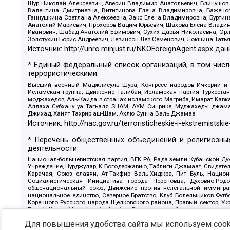
Щур Николай Алексеевич, Аверин Владимир Анатольевич, Блинушов 
Валентина Дмитриевна, Вититинова Елена Владимировна, Баженов
Ганнушкина Светлана Алексеевна, Закс Елена Владимировна, Буртин
Анатолий Мариевич, Прохоров Вадим Юрьевич, Шахова Елена Владими
Иванович, Шабад Анатолий Ефимович, Сухих Дарья Николаевна, Орл
Золотухин Борис Андреевич, Левинсон Лев Семенович, Локшина Тать
Источник:
http://unro.minjust.ru/NKOForeignAgent.aspx
дан
* Единый федеральный список организаций, в том чис
террористическими:
Высший военный Маджлисуль Шура, Конгресс народов Ичкерии и Да
Исламская группа, Движение Талибан, Исламская партия Туркест
моджахедов, Аль-Каида в странах исламского Магриба, Имарат Кавка
Аллаха Субхану уа Тагьаля SHAM, АУМ Синрике, Муджахеды джамаа
Джихад, Хайят Тахрир аш-Шам, Ахлю Сунна Валь Джамаа
Источник:
http://nac.gov.ru/terroristicheskie-i-ekstremistskie
* Перечень общественных объединений и религиозных
деятельности:
Национал-большевистская партия, ВЕК РА, Рада земли Кубанской 
Учреждение, Нурджулар, К Богодержавию, Таблиги Джамаат, Свидете
Карачая, Союз славян, Ат-Такфир Валь-Хиджра, Пит Буль, Нацио
Социалистическая Инициатива города Череповца, Духовно-Родо
общенациональный союз, Движение против нелегальной иммиграц
национальное единство, Северное Братство, Клуб Болельщиков Фу
Коренного Русского народа Щелковского района, Правый сектор, Ук
Белый Крест, Misanthropic division, Религиозное объединение пос
Атака, Мечеть Мирмамеда, Община Коренного Русского народа г
Для повышения удобства сайта мы используем cooki
Артподготовка, Штольц, В честь иконы Божией Матери Державная, С