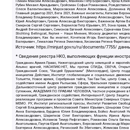
Гликин Максим Александрович, Маняхин Петр Борисович, Ярош Юлия П
Рубин Михаил Аркадьевич, Гройсман Софья Романовна, Рождественски
Олеся Валентиновна, Мароховская Алеся Алексеевна, Долинина И
Главный редактор 2021, Вега 2021, Важные иноагенты, Каткова Вер
Владимир Владимирович, Жилинский Владимир Александрович, Тихон
Юрий Альбертович, Грезев Александр Викторович, Важенков Артем В
Смирнов Сергей Сергеевич, Верзилов Петр Юрьевич, ЗП, Зона прав
Андрей Вячеславович, Симонов Евгений Алексеевич, Сурначева Елиз
Stichting Bellingcat, Якутия – Наше Мнение, Москоу диджитал мед
Владимирович, Как бы инагент, Кочетков Игорь Викторович, Иркут
Валерьевич , Гималова Регина Эмилевна, Хисамова Регина Фаритовн
Источник:
https://minjust.gov.ru/ru/documents/7755/
данны
* Сведения реестра НКО, выполняющих функции иностра
Гражданин.Армия.Право, Нижегородский центр немецкой и европейск
Альянс врачей, НАСИЛИЮ.НЕТ, Мы против СПИДа, СВЕЧА, Открытый
Гражданский Союз, "Хасдей Ерушалаим" (Милосердие), Центр под
инициатив Действие, Институт глобализации и социальных движен
Тольятти, Новое время, Серебряная тайга, Так-Так-Так, центр Сова
содействия имени Андрея Рылькова, Сфера, Уральская правозащитна
Дальневосточный центр развития гражданских инициатив и социа
Сутяжник, АКАДЕМИЯ ПО ПРАВАМ ЧЕЛОВЕКА, Частное учреждение в Ка
организаций, Гражданское содействие, Интернешнл-Р, Центр Защиты
реализации программ и проектов Совета Министров Северных Стран
МЕМО. РУ, Институт региональной прессы, Институт Развития Своб
Сергей Владимирович, Милославский Павел Юрьевич, Шнырова Ольга
Анна Валерьевна, Бурдина Юлия Владимировна, Бойко Анатолий Ник
Александрович, Шарипков Олег Викторович, Мошель Ирина Ароно
Александровна, Исламов Тимур Рифгатович, Романова Ольга Евгень
Анатольевна, Паутов Юрий Анатольевич, Верховский Александр Марк
Екатерина Александровна, Рачинский Ян Збигневич, Жемкова Елена 