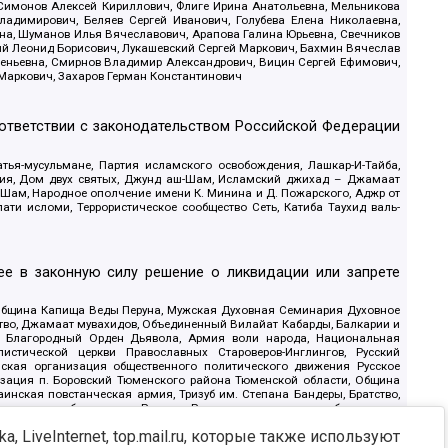
 Симонов Алексей Кириллович, Флиге Ирина Анатольевна, Мельникова
адимирович, Беляев Сергей Иванович, Голубева Елена Николаевна,
вна, Шуманов Илья Вячеславович, Арапова Галина Юрьевна, Свечников
ий Леонид Борисович, Лукашевский Сергей Маркович, Бахмин Вячеслав
геньевна, Смирнов Владимир Александрович, Вицин Сергей Ефимович,
 Маркович, Захаров Герман Константинович
оответствии с законодательством Российской Федерации
тья-мусульмане, Партия исламского освобождения, Лашкар-И-Тайба,
дия, Дом двух святых, Джунд аш-Шам, Исламский джихад – Джамаат
ш-Шам, Народное ополчение имени К. Минина и Д. Пожарского, Аджр от
и исломи, Террористическое сообщество Сеть, Катиба Таухид валь-
е в законную силу решение о ликвидации или запрете
 Община Капища Веды Перуна, Мужская Духовная Семинария Духовное
ство, Джамаат мувахидов, Объединенный Вилайат Кабарды, Балкарии и
18, Благородный Орден Дьявола, Армия воли народа, Национальная
истической церкви Православных Староверов-Инглингов, Русский
ская организация общественного политического движения Русское
изация п. Боровский Тюменского района Тюменской области, Община
инская повстанческая армия, Тризуб им. Степана Бандеры, Братство,
олитическое объединение Русские, Русское национальное объединение
ЙС, О противодействии экстремистской деятельности, РЕВТАТПОД,
, LiveInternet, top.mail.ru, которые также используют
сом Правды и Единения, Каракольская инициативная группа, Автоград