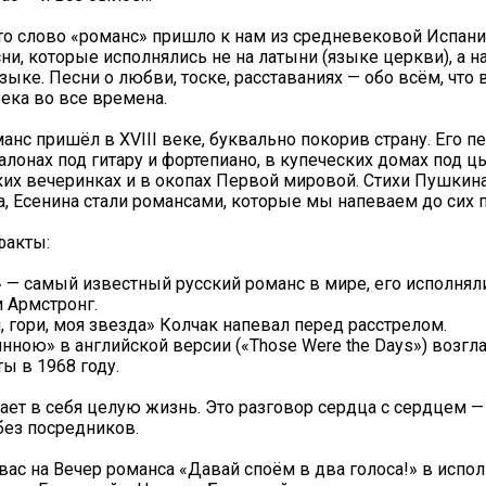
что слово «романс» пришло к нам из средневековой Испани
ни, которые исполнялись не на латыни (языке церкви), а 
зыке. Песни о любви, тоске, расставаниях — обо всём, что 
ека во все времена.
анс пришёл в XVIII веке, буквально покорив страну. Его п
алонах под гитару и фортепиано, в купеческих домах под ц
ких вечеринках и в окопах Первой мировой. Стихи Пушкин
а, Есенина стали романсами, которые мы напеваем до сих п
факты:
 — самый известный русский романс в мире, его исполнял
и Армстронг.
, гори, моя звезда» Колчак напевал перед расстрелом.
нною» в английской версии («Those Were the Days») возгл
ы в 1968 году.
ет в себя целую жизнь. Это разговор сердца с сердцем —
без посредников.
ас на Вечер романса «Давай споём в два голоса!» в испо