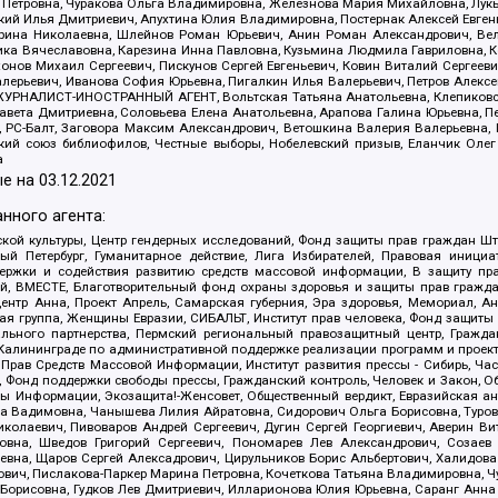
етровна, Чуракова Ольга Владимировна, Железнова Мария Михайловна, Лукьян
й Илья Дмитриевич, Апухтина Юлия Владимировна, Постернак Алексей Евгеньев
рина Николаевна, Шлейнов Роман Юрьевич, Анин Роман Александрович, Вел
оника Вячеславовна, Карезина Инна Павловна, Кузьмина Людмила Гавриловна
ов Михаил Сергеевич, Пискунов Сергей Евгеньевич, Ковин Виталий Сергеевич
алерьевич, Иванова София Юрьевна, Пигалкин Илья Валерьевич, Петров Алексе
а, ЖУРНАЛИСТ-ИНОСТРАННЫЙ АГЕНТ, Вольтская Татьяна Анатольевна, Клепиков
авета Дмитриевна, Соловьева Елена Анатольевна, Арапова Галина Юрьевна, П
иа, РС-Балт, Заговора Максим Александрович, Ветошкина Валерия Валерьевна
ский союз библиофилов, Честные выборы, Нобелевский призыв, Еланчик Олег
а
е на
03.12.2021
нного агента:
ой культуры, Центр гендерных исследований, Фонд защиты прав граждан Шта
 Петербург, Гуманитарное действие, Лига Избирателей, Правовая инициат
держки и содействия развитию средств массовой информации, В защиту п
ий, ВМЕСТЕ, Благотворительный фонд охраны здоровья и защиты прав граж
, центр Анна, Проект Апрель, Самарская губерния, Эра здоровья, Мемориал,
я группа, Женщины Евразии, СИБАЛЬТ, Институт прав человека, Фонд защиты 
льного партнерства, Пермский региональный правозащитный центр, Граждан
лининграде по административной поддержке реализации программ и проекто
 Прав Средств Массовой Информации, Институт развития прессы - Сибирь, Ча
, Фонд поддержки свободы прессы, Гражданский контроль, Человек и Закон, 
оды Информации, Экозащита!-Женсовет, Общественный вердикт, Евразийская а
 Вадимовна, Чанышева Лилия Айратовна, Сидорович Ольга Борисовна, Туровс
олаевич, Пивоваров Андрей Сергеевич, Дугин Сергей Георгиевич, Аверин В
вна, Шведов Григорий Сергеевич, Пономарев Лев Александрович, Созаев
евна, Щаров Сергей Алексадрович, Цирульников Борис Альбертович, Халидо
ович, Пислакова-Паркер Марина Петровна, Кочеткова Татьяна Владимировна, Ч
Борисовна, Гудков Лев Дмитриевич, Илларионова Юлия Юрьевна, Саранг Анна