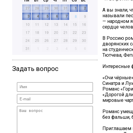
Пн
Вт
Ср
Чт
Пт
Сб
Вс
27
28
29
30
31
1
2
А вы знали, 
называли пес
3
4
5
6
7
8
9
— народном я
10
11
12
13
14
15
16
сердце челов
17
18
19
20
21
22
23
В Россию ром
24
25
26
27
28
29
30
дворянских с
31
1
2
3
4
5
6
на студенчес
Тютчева, Фет
Интересные 
Задать вопрос
«Очи чёрные»
Синатра и Лу
Романс «Гори
«Дорогой дли
мировые чарт
Романс умеща
без фальши, 
Приглашаем в