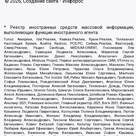
© 2026, Создание сайта - Инфорос
* Реестр иностранных средств массовой информации,
выполняющих функции иностранного агента:
Голос Америки, Idel.Реалии, Кавказ.Реалии, Крым.Реалии, Телеканал
Настоящее Время, Azatliq Radiosi, PCE/PC, Сибирь.Реалии, Фактограф,
Север.Реалии, Радио Свобода, MEDIUM-ORIENT, Пономарев Лев
Александрович, Савицкая Людмила Алексеевна, Маркелов Сергей
Евгеньевич, Камалягин Денис Николаевич, Апахончич Дарья
Александровна, Medusa Project, Первое антикоррупционное СМИ, VTimes.io,
Баданин Роман Сергеевич, Гликин Максим Александрович, Маняхин Петр
Борисович, Ярош Юлия Петровна, Чуракова Ольга Владимировна,
Железнова Мария Михайловна, Лукьянова Юлия Сергеевна, Маетная
Елизавета Витальевна, The Insider SIA, Рубин Михаил Аркадьевич, Гройсман
Софья Романовна, Рождественский Илья Дмитриевич, Апухтина Юлия
Владимировна, Постернак Алексей Евгеньевич, Телеканал Дождь, Петров
Степан Юрьевич, Istories fonds, Шмагун Олеся Валентиновна, Мароховская
Алеся Алексеевна, Долинина Ирина Николаевна, Шлейнов Роман Юрьевич,
Анин Роман Александрович, Великовский Дмитрий Александрович,
Альтаир 2021, Ромашки монолит, Главный редактор 2021, Вега 2021, Важные
иноагенты, Каткова Вероника Вячеславовна, Карезина Инна Павловна,
Кузьмина Людмила Гавриловна, Костылева Полина Владимировна, Лютов
Александр Иванович, Жилкин Владимир Владимирович, Жилинский
Владимир Александрович, Тихонов Михаил Сергеевич, Пискунов Сергей
Евгеньевич, Ковин Виталий Сергеевич, Кильтау Екатерина Викторовна,
Любарев Аркадий Ефимович, Гурман Юрий Альбертович, Грезев Александр
Викторович, Важенков Артем Валерьевич, Иванова София Юрьевна,