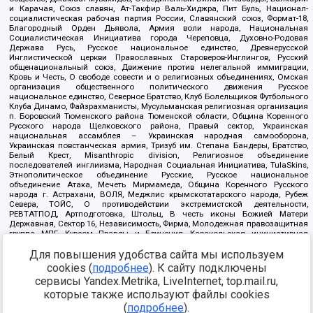
и Карачая, Союз славян, Ат-Такфир Валь-Хиджра, Пит Буль, Национал-
социалистическая рабочая партия России, Славянский союз, Формат-18,
Благородный Орден Дьявола, Армия воли народа, Национальная
Социалистическая Инициатива города Череповца, Духовно-Родовая
Держава Русь, Русское национальное единство, Древнерусской
Инглистической церкви Православных Староверов-Инглингов, Русский
общенациональный союз, Движение против нелегальной иммиграции,
Кровь и Честь, О свободе совести и о религиозных объединениях, Омская
организация общественного политического движения Русское
национальное единство, Северное Братство, Клуб Болельщиков Футбольного
Клуба Динамо, Файзрахманисты, Мусульманская религиозная организация
п. Боровский Тюменского района Тюменской области, Община Коренного
Русского народа Щелковского района, Правый сектор, Украинская
национальная ассамблея – Украинская народная самооборона,
Украинская повстанческая армия, Тризуб им. Степана Бандеры, Братство,
Белый Крест, Misanthropic division, Религиозное объединение
последователей инглиизма, Народная Социальная Инициатива, TulaSkins,
Этнополитическое объединение Русские, Русское национальное
объединение Атака, Мечеть Мирмамеда, Община Коренного Русского
народа г. Астрахани, ВОЛЯ, Меджлис крымскотатарского народа, Рубеж
Севера, ТОЙС, О противодействии экстремистской деятельности,
РЕВТАТПОД, Артподготовка, Штольц, В честь иконы Божией Матери
Державная, Сектор 16, Независимость, Фирма, Молодежная правозащитная
группа МПГ, Курсом Правды и Единения, Каракольская инициативная
группа, Автоград Крю, Союз Славянских Сил Руси, Алля-Аят,
Для повышения удобства сайта мы используем
Благотворительный пансионат Ак Умут, Русская республика Русь,
Арестантское уголовное единство, Башкорт, Нация и свобода, W.H.С., Фалунь
cookies (
подробнее
). К сайту подключены
Дафа, Иртыш Ultras, Русский Патриотический клуб-Новокузнецк/РПК,
сервисы Yandex.Metrika, LiveInternet, top.mail.ru,
Сибирский державный союз, Фонд борьбы с коррупцией, Фонд защиты прав
граждан, Штабы Навального, Совет граждан СССР Прикубанского округа г.
которые также используют файлы cookies
Краснодара
(
подробнее
).