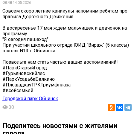
08:48
14.05.2026
Совсем скоро летние каникулы ️напомним ребятам про
правила Дорожного Движения
В воскресенье 17 мая ждем мальчишек и девчонок на
программу
"Я сегодня пешеход"
При участии школьного отряда ЮИД "Вираж" (5 классы)
школы N13 г. Обнинска
Позвольте нам стать частью ваших воспоминаний!
#ПаркСтарыйГород
#Гурьяновскийлес
#ПаркУсадьбаБелкино
#ПлощадкауТРКТриумфплаза
#всейсемьей
Городской парк Обнинск
30
Поделитесь новостями с жителями
города