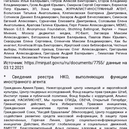
Пигалкин Илья Валерьевич, Петров Алексей Викторович, Егоров Владимир
Владимирович, Гусев Андрей Юрьевич, Смирнов Сергей Сергеевич, Верзилов
Петр Юрьевич, ЗП, Зона права, ЖУРНАЛИСТ-ИНОСТРАННЫЙ АГЕНТ,
Вольтская Татьяна Анатольевна, Клепиковская Екатерина Дмитриевна,
Сотников Даниил Владимирович, Захаров Андрей Вячеславович, Симонов
Евгений Алексеевич, Сурначева Елизавета Дмитриевна, Соловьева Елена
Анатольевна, Арапова Галина Юрьевна, Перл Роман Александрович, МЕМО,
Mason G.E.S. Anonymous Foundation, Stichting Bellingcat, Якутия – Наше
Мнение, Москоу диджитал медиа, РС-Балт, Заговора Максим
Александрович, Ветошкина Валерия Валерьевна, Павлов Иван Юрьевич,
Скворцова Елена Сергеевна, Оленичев Максим Владимирович, Как бы
инагент, Кочетков Игорь Викторович, Иркутский союз библиофилов, Честные
выборы, Нобелевский призыв, Еланчик Олег Александрович, Григорьева
Алина Александровна, Григорьев Андрей Валерьевич , Гималова Регина
Эмилевна, Хисамова Регина Фаритовна
Источник:
https://minjust.gov.ru/ru/documents/7755/
данные на
03.12.2021
* Сведения реестра НКО, выполняющих функции
иностранного агента:
Гражданин.Армия.Право, Нижегородский центр немецкой и европейской
культуры, Центр гендерных исследований, Фонд защиты прав граждан Штаб,
Институт права и публичной политики, Фонд борьбы с коррупцией, Альянс
врачей, НАСИЛИЮ.НЕТ, Мы против СПИДа, СВЕЧА, Открытый Петербург,
Гуманитарное действие, Лига Избирателей, Правовая инициатива,
Гражданская инициатива против экологической преступности,
Гражданский Союз, "Хасдей Ерушалаим" (Милосердие), Центр поддержки и
содействия развитию средств массовой информации, В защиту прав
заключенных, Горячая Линия, Центр социально-информационных
инициатив Действие, Институт глобализации и социальных движений,
ВМЕСТЕ, Благотворительный фонд охраны здоровья и защиты прав