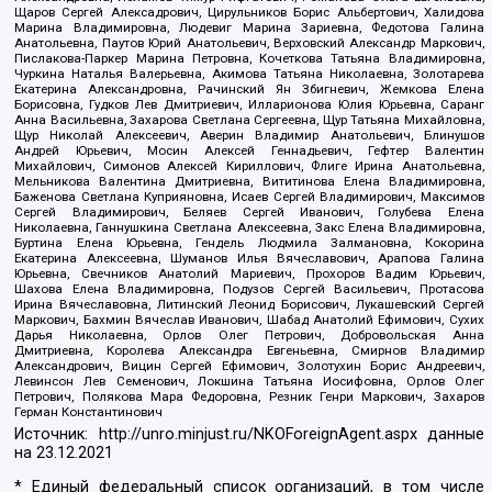
Щаров Сергей Алексадрович, Цирульников Борис Альбертович, Халидова
Марина Владимировна, Людевиг Марина Зариевна, Федотова Галина
Анатольевна, Паутов Юрий Анатольевич, Верховский Александр Маркович,
Пислакова-Паркер Марина Петровна, Кочеткова Татьяна Владимировна,
Чуркина Наталья Валерьевна, Акимова Татьяна Николаевна, Золотарева
Екатерина Александровна, Рачинский Ян Збигневич, Жемкова Елена
Борисовна, Гудков Лев Дмитриевич, Илларионова Юлия Юрьевна, Саранг
Анна Васильевна, Захарова Светлана Сергеевна, Щур Татьяна Михайловна,
Щур Николай Алексеевич, Аверин Владимир Анатольевич, Блинушов
Андрей Юрьевич, Мосин Алексей Геннадьевич, Гефтер Валентин
Михайлович, Симонов Алексей Кириллович, Флиге Ирина Анатольевна,
Мельникова Валентина Дмитриевна, Вититинова Елена Владимировна,
Баженова Светлана Куприяновна, Исаев Сергей Владимирович, Максимов
Сергей Владимирович, Беляев Сергей Иванович, Голубева Елена
Николаевна, Ганнушкина Светлана Алексеевна, Закс Елена Владимировна,
Буртина Елена Юрьевна, Гендель Людмила Залмановна, Кокорина
Екатерина Алексеевна, Шуманов Илья Вячеславович, Арапова Галина
Юрьевна, Свечников Анатолий Мариевич, Прохоров Вадим Юрьевич,
Шахова Елена Владимировна, Подузов Сергей Васильевич, Протасова
Ирина Вячеславовна, Литинский Леонид Борисович, Лукашевский Сергей
Маркович, Бахмин Вячеслав Иванович, Шабад Анатолий Ефимович, Сухих
Дарья Николаевна, Орлов Олег Петрович, Добровольская Анна
Дмитриевна, Королева Александра Евгеньевна, Смирнов Владимир
Александрович, Вицин Сергей Ефимович, Золотухин Борис Андреевич,
Левинсон Лев Семенович, Локшина Татьяна Иосифовна, Орлов Олег
Петрович, Полякова Мара Федоровна, Резник Генри Маркович, Захаров
Герман Константинович
Источник:
http://unro.minjust.ru/NKOForeignAgent.aspx
данные
на
23.12.2021
* Единый федеральный список организаций, в том числе