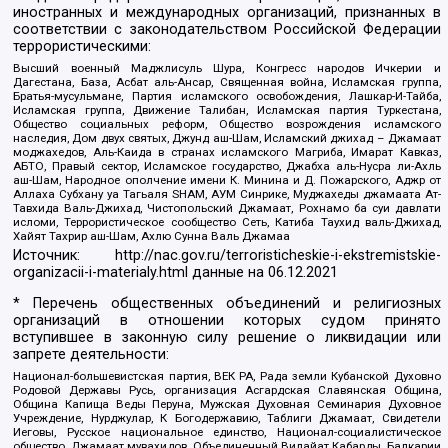
иностранных и международных организаций, признанных в
соответствии с законодательством Российской Федерации
террористическими:
Высший военный Маджлисуль Шура, Конгресс народов Ичкерии и
Дагестана, База, Асбат аль-Ансар, Священная война, Исламская группа,
Братья-мусульмане, Партия исламского освобождения, Лашкар-И-Тайба,
Исламская группа, Движение Талибан, Исламская партия Туркестана,
Общество социальных реформ, Общество возрождения исламского
наследия, Дом двух святых, Джунд аш-Шам, Исламский джихад – Джамаат
моджахедов, Аль-Каида в странах исламского Магриба, Имарат Кавказ,
АБТО, Правый сектор, Исламское государство, Джабха аль-Нусра ли-Ахль
аш-Шам, Народное ополчение имени К. Минина и Д. Пожарского, Аджр от
Аллаха Субхану уа Тагьаля SHAM, АУМ Синрике, Муджахеды джамаата Ат-
Тавхида Валь-Джихад, Чистопольский Джамаат, Рохнамо ба суи давлати
исломи, Террористическое сообщество Сеть, Катиба Таухид валь-Джихад,
Хайят Тахрир аш-Шам, Ахлю Сунна Валь Джамаа
Источник:
http://nac.gov.ru/terroristicheskie-i-ekstremistskie-
organizacii-i-materialy.html
данные на
06.12.2021
* Перечень общественных объединений и религиозных
организаций в отношении которых судом принято
вступившее в законную силу решение о ликвидации или
запрете деятельности:
Национал-большевистская партия, ВЕК РА, Рада земли Кубанской Духовно
Родовой Державы Русь, организация Асгардская Славянская Община,
Община Капища Веды Перуна, Мужская Духовная Семинария Духовное
Учреждение, Нурджулар, К Богодержавию, Таблиги Джамаат, Свидетели
Иеговы, Русское национальное единство, Национал-социалистическое
общество, Джамаат мувахидов, Объединенный Вилайат Кабарды, Балкарии