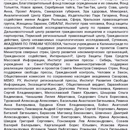
граждан, Благотворительный фонд помощи осужденным и их семьям, Фонд
Тольятти, Новое время, Серебряная тайга, Так-Так-Так, центр Сова, центр
Анна, Проект Апрель, Самарская губерния, Эра здоровья, Мемориал,
Аналитический Центр Юрия Левады, Издательство Парк Гагарина, Фонд
содействия имени Андрея Рылькова, Сфера, Уральская правозащитная
группа, Женщины Евразии, СИБАЛЬТ, Институт прав человека, Фонд защиты
гласности, Российский исследовательский центр по правам человека,
Дальневосточный центр развития гражданских инициатив и социального
партнерства, Пермский региональный правозащитный центр, Гражданское
действие, Центр независимых социологических исследований, Сутяжник,
АКАДЕМИЯ ПО ПРАВАМ ЧЕЛОВЕКА, Частное учреждение в Калининграде по
административной поддержке реализации программ и проектов Совета
Министров северных стран, Центр развития некоммерческих организаций,
Гражданское содействие, Интернешнл-Р, Центр Защиты Прав Средств
Массовой Информации, Институт развития прессы - Сибирь, Частное
учреждение в Санкт-Петербурге по административной поддержке
реализации программ и проектов Совета Министров Северных Стран, Фонд
поддержки свободы прессы, Гражданский контроль, Человек и Закон,
Общественная комиссия по сохранению наследия академика Сахарова,
МЕМО. РУ, Институт региональной прессы, Институт Развития Свободы
Информации, Экозащита!-Женсовет, Общественный вердикт, Евразийская
антимонопольная ассоциация, Дзугкоева Регина Николаевна, Кривенко
Сергей Владимирович, Милославский Павел Юрьевич, Шнырова Ольга
Вадимовна, Чанышева Лилия Айратовна, Сидорович Ольга Борисовна,
Туровский Александр Алексеевич, Васильева Анастасия Евгеньевна, Ривина
Анна Валерьевна, Бурдина Юлия Владимировна, Бойко Анатолий
Николаевич, Пивоваров Андрей Сергеевич, Дугин Сергей Георгиевич, Аверин
Виталий Евгеньевич, Барахоев Магомед Бекханович, Шевченко Дмитрий
Александрович, Шарипков Олег Викторович, Мошель Ирина Ароновна,
Шведов Григорий Сергеевич, Пономарев Лев Александрович, Созаев
Валерий Валерьевич, Каргалицкий Борис Юльевич, Исакова Ирина
Александровна, Исламов Тимур Рифгатович, Романова Ольга Евгеньевна,