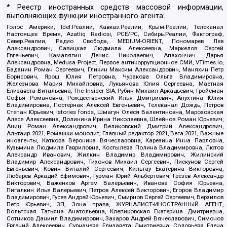
* Реестр иностранных средств массовой информации,
выполняющих функции иностранного агента:
Голос Америки, Idel.Реалии, Кавказ.Реалии, Крым.Реалии, Телеканал
Настоящее Время, Azatliq Radiosi, PCE/PC, Сибирь.Реалии, Фактограф,
Север.Реалии, Радио Свобода, MEDIUM-ORIENT, Пономарев Лев
Александрович, Савицкая Людмила Алексеевна, Маркелов Сергей
Евгеньевич, Камалягин Денис Николаевич, Апахончич Дарья
Александровна, Medusa Project, Первое антикоррупционное СМИ, VTimes.io,
Баданин Роман Сергеевич, Гликин Максим Александрович, Маняхин Петр
Борисович, Ярош Юлия Петровна, Чуракова Ольга Владимировна,
Железнова Мария Михайловна, Лукьянова Юлия Сергеевна, Маетная
Елизавета Витальевна, The Insider SIA, Рубин Михаил Аркадьевич, Гройсман
Софья Романовна, Рождественский Илья Дмитриевич, Апухтина Юлия
Владимировна, Постернак Алексей Евгеньевич, Телеканал Дождь, Петров
Степан Юрьевич, Istories fonds, Шмагун Олеся Валентиновна, Мароховская
Алеся Алексеевна, Долинина Ирина Николаевна, Шлейнов Роман Юрьевич,
Анин Роман Александрович, Великовский Дмитрий Александрович,
Альтаир 2021, Ромашки монолит, Главный редактор 2021, Вега 2021, Важные
иноагенты, Каткова Вероника Вячеславовна, Карезина Инна Павловна,
Кузьмина Людмила Гавриловна, Костылева Полина Владимировна, Лютов
Александр Иванович, Жилкин Владимир Владимирович, Жилинский
Владимир Александрович, Тихонов Михаил Сергеевич, Пискунов Сергей
Евгеньевич, Ковин Виталий Сергеевич, Кильтау Екатерина Викторовна,
Любарев Аркадий Ефимович, Гурман Юрий Альбертович, Грезев Александр
Викторович, Важенков Артем Валерьевич, Иванова София Юрьевна,
Пигалкин Илья Валерьевич, Петров Алексей Викторович, Егоров Владимир
Владимирович, Гусев Андрей Юрьевич, Смирнов Сергей Сергеевич, Верзилов
Петр Юрьевич, ЗП, Зона права, ЖУРНАЛИСТ-ИНОСТРАННЫЙ АГЕНТ,
Вольтская Татьяна Анатольевна, Клепиковская Екатерина Дмитриевна,
Сотников Даниил Владимирович, Захаров Андрей Вячеславович, Симонов
Евгений Алексеевич, Сурначева Елизавета Дмитриевна, Соловьева Елена