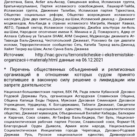
Дагестана, База, Асбат аль-Ансар, Священная война, Исламская группа,
Братья-мусульмане, Партия исламского освобождения, Лашкар-И-Тайба,
Исламская группа, Движение Талибан, Исламская партия Туркестана,
Общество социальных реформ, Общество возрождения исламского
наследия, Дом двух святых, Джунд аш-Шам, Исламский джихад – Джамаат
моджахедов, Аль-Каида в странах исламского Магриба, Имарат Кавказ,
АБТО, Правый сектор, Исламское государство, Джабха аль-Нусра ли-Ахль
аш-Шам, Народное ополчение имени К. Минина и Д. Пожарского, Аджр от
Аллаха Субхану уа Тагьаля SHAM, АУМ Синрике, Муджахеды джамаата Ат-
Тавхида Валь-Джихад, Чистопольский Джамаат, Рохнамо ба суи давлати
исломи, Террористическое сообщество Сеть, Катиба Таухид валь-Джихад,
Хайят Тахрир аш-Шам, Ахлю Сунна Валь Джамаа
Источник:
http://nac.gov.ru/terroristicheskie-i-ekstremistskie-
organizacii-i-materialy.html
данные на
06.12.2021
* Перечень общественных объединений и религиозных
организаций в отношении которых судом принято
вступившее в законную силу решение о ликвидации или
запрете деятельности:
Национал-большевистская партия, ВЕК РА, Рада земли Кубанской Духовно
Родовой Державы Русь, организация Асгардская Славянская Община,
Община Капища Веды Перуна, Мужская Духовная Семинария Духовное
Учреждение, Нурджулар, К Богодержавию, Таблиги Джамаат, Свидетели
Иеговы, Русское национальное единство, Национал-социалистическое
общество, Джамаат мувахидов, Объединенный Вилайат Кабарды, Балкарии
и Карачая, Союз славян, Ат-Такфир Валь-Хиджра, Пит Буль, Национал-
социалистическая рабочая партия России, Славянский союз, Формат-18,
Благородный Орден Дьявола, Армия воли народа, Национальная
Социалистическая Инициатива города Череповца, Духовно-Родовая
Держава Русь, Русское национальное единство, Древнерусской