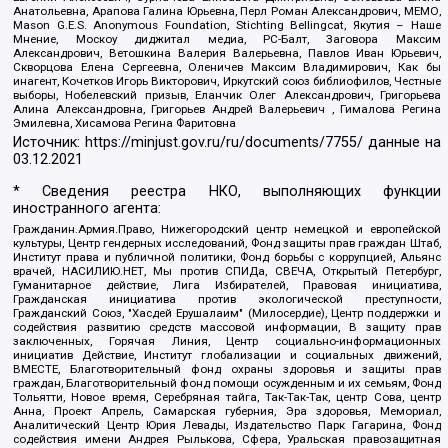
Анатольевна, Арапова Галина Юрьевна, Перл Роман Александрович, МЕМО,
Mason G.E.S. Anonymous Foundation, Stichting Bellingcat, Якутия – Наше
Мнение, Москоу диджитал медиа, РС-Балт, Заговора Максим
Александрович, Ветошкина Валерия Валерьевна, Павлов Иван Юрьевич,
Скворцова Елена Сергеевна, Оленичев Максим Владимирович, Как бы
инагент, Кочетков Игорь Викторович, Иркутский союз библиофилов, Честные
выборы, Нобелевский призыв, Еланчик Олег Александрович, Григорьева
Алина Александровна, Григорьев Андрей Валерьевич , Гималова Регина
Эмилевна, Хисамова Регина Фаритовна
Источник:
https://minjust.gov.ru/ru/documents/7755/
данные на
03.12.2021
* Сведения реестра НКО, выполняющих функции
иностранного агента:
Гражданин.Армия.Право, Нижегородский центр немецкой и европейской
культуры, Центр гендерных исследований, Фонд защиты прав граждан Штаб,
Институт права и публичной политики, Фонд борьбы с коррупцией, Альянс
врачей, НАСИЛИЮ.НЕТ, Мы против СПИДа, СВЕЧА, Открытый Петербург,
Гуманитарное действие, Лига Избирателей, Правовая инициатива,
Гражданская инициатива против экологической преступности,
Гражданский Союз, "Хасдей Ерушалаим" (Милосердие), Центр поддержки и
содействия развитию средств массовой информации, В защиту прав
заключенных, Горячая Линия, Центр социально-информационных
инициатив Действие, Институт глобализации и социальных движений,
ВМЕСТЕ, Благотворительный фонд охраны здоровья и защиты прав
граждан, Благотворительный фонд помощи осужденным и их семьям, Фонд
Тольятти, Новое время, Серебряная тайга, Так-Так-Так, центр Сова, центр
Анна, Проект Апрель, Самарская губерния, Эра здоровья, Мемориал,
Аналитический Центр Юрия Левады, Издательство Парк Гагарина, Фонд
содействия имени Андрея Рылькова, Сфера, Уральская правозащитная