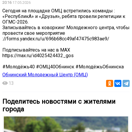
20:16
17.05.2026
Сегодня на площадке ОМЦ встретились команды :
«РеспубликА» и «Друзья», ребята провели репетиции к
ОГМС-2026.
Записывайтесь в коворкинг Молодежного центра, чтобы
провести свое мероприятие
://forms.yandex.ru/u/696b68cc49af47475c983ae9/
Подписывайтесь на нас в MAX
https://max.ru/id4025424432_gos
#Молодёжь40 #ОМЦ40Обнинск #МолодёжьОбнинска
Обнинский Молодежный Центр (ОМЦ)
13
Поделитесь новостями с жителями
города