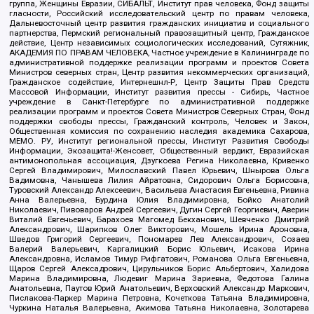
группа, Женщины Евразии, СИБАЛЬТ, Институт прав человека, Фонд защиты
гласности, Российский исследовательский центр по правам человека,
Дальневосточный центр развития гражданских инициатив и социального
партнерства, Пермский региональный правозащитный центр, Гражданское
действие, Центр независимых социологических исследований, Сутяжник,
АКАДЕМИЯ ПО ПРАВАМ ЧЕЛОВЕКА, Частное учреждение в Калининграде по
административной поддержке реализации программ и проектов Совета
Министров северных стран, Центр развития некоммерческих организаций,
Гражданское содействие, Интернешнл-Р, Центр Защиты Прав Средств
Массовой Информации, Институт развития прессы - Сибирь, Частное
учреждение в Санкт-Петербурге по административной поддержке
реализации программ и проектов Совета Министров Северных Стран, Фонд
поддержки свободы прессы, Гражданский контроль, Человек и Закон,
Общественная комиссия по сохранению наследия академика Сахарова,
МЕМО. РУ, Институт региональной прессы, Институт Развития Свободы
Информации, Экозащита!-Женсовет, Общественный вердикт, Евразийская
антимонопольная ассоциация, Дзугкоева Регина Николаевна, Кривенко
Сергей Владимирович, Милославский Павел Юрьевич, Шнырова Ольга
Вадимовна, Чанышева Лилия Айратовна, Сидорович Ольга Борисовна,
Туровский Александр Алексеевич, Васильева Анастасия Евгеньевна, Ривина
Анна Валерьевна, Бурдина Юлия Владимировна, Бойко Анатолий
Николаевич, Пивоваров Андрей Сергеевич, Дугин Сергей Георгиевич, Аверин
Виталий Евгеньевич, Барахоев Магомед Бекханович, Шевченко Дмитрий
Александрович, Шарипков Олег Викторович, Мошель Ирина Ароновна,
Шведов Григорий Сергеевич, Пономарев Лев Александрович, Созаев
Валерий Валерьевич, Каргалицкий Борис Юльевич, Исакова Ирина
Александровна, Исламов Тимур Рифгатович, Романова Ольга Евгеньевна,
Щаров Сергей Алексадрович, Цирульников Борис Альбертович, Халидова
Марина Владимировна, Людевиг Марина Зариевна, Федотова Галина
Анатольевна, Паутов Юрий Анатольевич, Верховский Александр Маркович,
Пислакова-Паркер Марина Петровна, Кочеткова Татьяна Владимировна,
Чуркина Наталья Валерьевна, Акимова Татьяна Николаевна, Золотарева