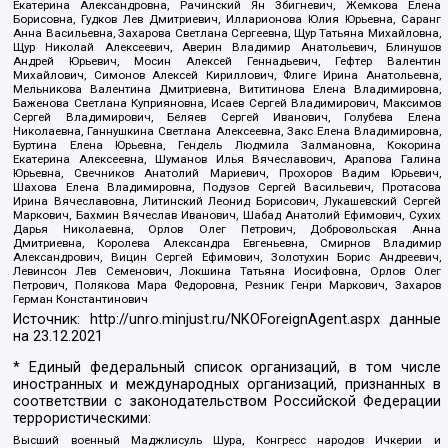
Екатерина Александровна, Рачинский Ян Збигневич, Жемкова Елена
Борисовна, Гудков Лев Дмитриевич, Илларионова Юлия Юрьевна, Саранг
Анна Васильевна, Захарова Светлана Сергеевна, Щур Татьяна Михайловна,
Щур Николай Алексеевич, Аверин Владимир Анатольевич, Блинушов
Андрей Юрьевич, Мосин Алексей Геннадьевич, Гефтер Валентин
Михайлович, Симонов Алексей Кириллович, Флиге Ирина Анатольевна,
Мельникова Валентина Дмитриевна, Вититинова Елена Владимировна,
Баженова Светлана Куприяновна, Исаев Сергей Владимирович, Максимов
Сергей Владимирович, Беляев Сергей Иванович, Голубева Елена
Николаевна, Ганнушкина Светлана Алексеевна, Закс Елена Владимировна,
Буртина Елена Юрьевна, Гендель Людмила Залмановна, Кокорина
Екатерина Алексеевна, Шуманов Илья Вячеславович, Арапова Галина
Юрьевна, Свечников Анатолий Мариевич, Прохоров Вадим Юрьевич,
Шахова Елена Владимировна, Подузов Сергей Васильевич, Протасова
Ирина Вячеславовна, Литинский Леонид Борисович, Лукашевский Сергей
Маркович, Бахмин Вячеслав Иванович, Шабад Анатолий Ефимович, Сухих
Дарья Николаевна, Орлов Олег Петрович, Добровольская Анна
Дмитриевна, Королева Александра Евгеньевна, Смирнов Владимир
Александрович, Вицин Сергей Ефимович, Золотухин Борис Андреевич,
Левинсон Лев Семенович, Локшина Татьяна Иосифовна, Орлов Олег
Петрович, Полякова Мара Федоровна, Резник Генри Маркович, Захаров
Герман Константинович
Источник:
http://unro.minjust.ru/NKOForeignAgent.aspx
данные
на
23.12.2021
* Единый федеральный список организаций, в том числе
иностранных и международных организаций, признанных в
соответствии с законодательством Российской Федерации
террористическими:
Высший военный Маджлисуль Шура, Конгресс народов Ичкерии и