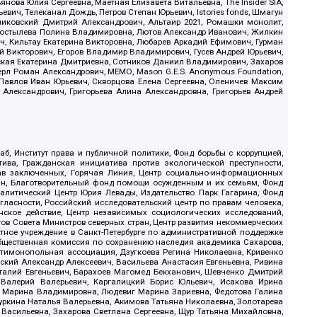
ова Юлия Сергеевна, Маетная Елизавета Витальевна, The Insider SIA,
ич, Телеканал Дождь, Петров Степан Юрьевич, Istories fonds, Шмагун
иковский Дмитрий Александрович, Альтаир 2021, Ромашки монолит,
, Костылева Полина Владимировна, Лютов Александр Иванович, Жилкин
, Кильтау Екатерина Викторовна, Любарев Аркадий Ефимович, Гурман
й Викторович, Егоров Владимир Владимирович, Гусев Андрей Юрьевич,
ская Екатерина Дмитриевна, Сотников Даниил Владимирович, Захаров
ерл Роман Александрович, МЕМО, Mason G.E.S. Anonymous Foundation,
, Павлов Иван Юрьевич, Скворцова Елена Сергеевна, Оленичев Максим
 Александрович, Григорьева Алина Александровна, Григорьев Андрей
б, Институт права и публичной политики, Фонд борьбы с коррупцией,
ива, Гражданская инициатива против экологической преступности,
рав заключенных, Горячая Линия, Центр социально-информационных
дан, Благотворительный фонд помощи осужденным и их семьям, Фонд
 Аналитический Центр Юрия Левады, Издательство Парк Гагарина, Фонд
гласности, Российский исследовательский центр по правам человека,
ское действие, Центр независимых социологических исследований,
в Совета Министров северных стран, Центр развития некоммерческих
стное учреждение в Санкт-Петербурге по административной поддержке
Общественная комиссия по сохранению наследия академика Сахарова,
нтимонопольная ассоциация, Дзугкоева Регина Николаевна, Кривенко
кий Александр Алексеевич, Васильева Анастасия Евгеньевна, Ривина
италий Евгеньевич, Барахоев Магомед Бекханович, Шевченко Дмитрий
 Валерий Валерьевич, Каргалицкий Борис Юльевич, Исакова Ирина
ва Марина Владимировна, Людевиг Марина Зариевна, Федотова Галина
уркина Наталья Валерьевна, Акимова Татьяна Николаевна, Золотарева
 Васильевна, Захарова Светлана Сергеевна, Щур Татьяна Михайловна,