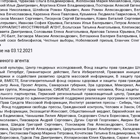
етровна, Чуракова Ольга Владимировна, Железнова Мария Михайловна, Лукьян
й Илья Дмитриевич, Апухтина Юлия Владимировна, Постернак Алексей Евгеньев
рина Николаевна, Шлейнов Роман Юрьевич, Анин Роман Александрович, Вел
оника Вячеславовна, Карезина Инна Павловна, Кузьмина Людмила Гавриловна
ов Михаил Сергеевич, Пискунов Сергей Евгеньевич, Ковин Виталий Сергеевич
алерьевич, Иванова София Юрьевна, Пигалкин Илья Валерьевич, Петров Алексе
а, ЖУРНАЛИСТ-ИНОСТРАННЫЙ АГЕНТ, Вольтская Татьяна Анатольевна, Клепиков
авета Дмитриевна, Соловьева Елена Анатольевна, Арапова Галина Юрьевна, П
иа, РС-Балт, Заговора Максим Александрович, Ветошкина Валерия Валерьевна
ский союз библиофилов, Честные выборы, Нобелевский призыв, Еланчик Олег
а
е на
03.12.2021
нного агента:
ой культуры, Центр гендерных исследований, Фонд защиты прав граждан Шта
 Петербург, Гуманитарное действие, Лига Избирателей, Правовая инициат
держки и содействия развитию средств массовой информации, В защиту п
ий, ВМЕСТЕ, Благотворительный фонд охраны здоровья и защиты прав граж
, центр Анна, Проект Апрель, Самарская губерния, Эра здоровья, Мемориал,
я группа, Женщины Евразии, СИБАЛЬТ, Институт прав человека, Фонд защиты 
льного партнерства, Пермский региональный правозащитный центр, Граждан
лининграде по административной поддержке реализации программ и проекто
 Прав Средств Массовой Информации, Институт развития прессы - Сибирь, Ча
, Фонд поддержки свободы прессы, Гражданский контроль, Человек и Закон, 
оды Информации, Экозащита!-Женсовет, Общественный вердикт, Евразийская а
 Вадимовна, Чанышева Лилия Айратовна, Сидорович Ольга Борисовна, Туровс
олаевич, Пивоваров Андрей Сергеевич, Дугин Сергей Георгиевич, Аверин В
вна, Шведов Григорий Сергеевич, Пономарев Лев Александрович, Созаев
евна, Щаров Сергей Алексадрович, Цирульников Борис Альбертович, Халидо
ович, Пислакова-Паркер Марина Петровна, Кочеткова Татьяна Владимировна, Ч
Борисовна, Гудков Лев Дмитриевич, Илларионова Юлия Юрьевна, Саранг Анна