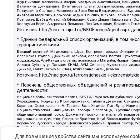
Щур Николай Алексеевич, Аверин Владимир Анатольевич, Блинушов 
Валентина Дмитриевна, Вититинова Елена Владимировна, Баженов
Ганнушкина Светлана Алексеевна, Закс Елена Владимировна, Буртин
Анатолий Мариевич, Прохоров Вадим Юрьевич, Шахова Елена Владими
Иванович, Шабад Анатолий Ефимович, Сухих Дарья Николаевна, Орл
Золотухин Борис Андреевич, Левинсон Лев Семенович, Локшина Тать
Источник:
http://unro.minjust.ru/NKOForeignAgent.aspx
дан
* Единый федеральный список организаций, в том чис
террористическими:
Высший военный Маджлисуль Шура, Конгресс народов Ичкерии и Да
Исламская группа, Движение Талибан, Исламская партия Туркест
моджахедов, Аль-Каида в странах исламского Магриба, Имарат Кавка
Аллаха Субхану уа Тагьаля SHAM, АУМ Синрике, Муджахеды джамаа
Джихад, Хайят Тахрир аш-Шам, Ахлю Сунна Валь Джамаа
Источник:
http://nac.gov.ru/terroristicheskie-i-ekstremistskie
* Перечень общественных объединений и религиозных
деятельности:
Национал-большевистская партия, ВЕК РА, Рада земли Кубанской 
Учреждение, Нурджулар, К Богодержавию, Таблиги Джамаат, Свидете
Карачая, Союз славян, Ат-Такфир Валь-Хиджра, Пит Буль, Нацио
Социалистическая Инициатива города Череповца, Духовно-Родо
общенациональный союз, Движение против нелегальной иммиграц
национальное единство, Северное Братство, Клуб Болельщиков Фу
Коренного Русского народа Щелковского района, Правый сектор, Ук
Белый Крест, Misanthropic division, Религиозное объединение пос
Атака, Мечеть Мирмамеда, Община Коренного Русского народа г
Для повышения удобства сайта мы используем cooki
Артподготовка, Штольц, В честь иконы Божией Матери Державная, С