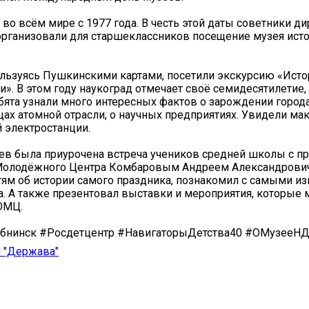
 во всём мире с 1977 года. В честь этой даты советники ди
рганизовали для старшеклассников посещение музея исто
льзуясь Пушкинскими картами, посетили экскурсию «Исто
и». В этом году наукоград отмечает своё семидесятилетие, 
бята узнали много интересных фактов о зарождении города
ах атомной отрасли, о научных предприятиях. Увидели мак
 электростанции. ️
в была приурочена встреча учеников средней школы с п
Молодёжного Центра Комбаровым Андреем Александрович
тям об истории самого праздника, познакомил с самыми и
. А также презентовал выставки и мероприятия, которые 
ОМЦ.
бнинск #Росдетцентр #НавигаторыДетства40 #ОМузееН
 "Держава"