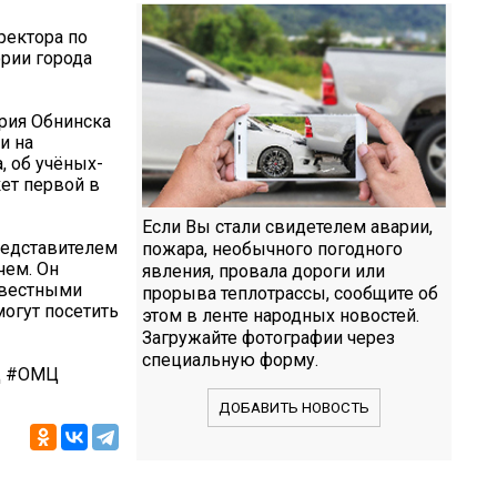
ректора по
рии города
рия Обнинска
и на
, об учёных-
ет первой в
Если Вы стали свидетелем аварии,
редставителем
пожара, необычного погодного
ем. Он
явления, провала дороги или
звестными
прорыва теплотрассы, сообщите об
могут посетить
этом в ленте народных новостей.
Загружайте фотографии через
специальную форму.
Д #ОМЦ
ДОБАВИТЬ НОВОСТЬ