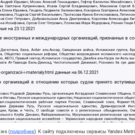
Андрей Юрьевич, Мосин Алексей Геннадьевич, Гефтер Валентин Михайлович,
а Светлана Куприяновна, Исаев Сергей Владимирович, Максимов Сергей Вл
а Елена Юрьевна, Гендель Людмила Залмановна, Кокорина Екатерина Алексее
ровна, Подузов Сергей Васильевич, Протасова Ирина Вячеславовна, Литинск
ов Олег Петрович, Добровольская Анна Дмитриевна, Королева Александра Ев
яна Иосифовна, Орлов Олег Петрович, Полякова Мара Федоровна, Резник Генри
ные на
23.12.2021
ле иностранных и международных организаций, признанных в с
гестана, База, Асбат аль-Ансар, Священная война, Исламская группа, Бра
ана, Общество социальных реформ, Общество возрождения исламского насле
з, АБТО, Правый сектор, Исламское государство, Джабха аль-Нусра ли-Ахль а
та Ат-Тавхида Валь-Джихад, Чистопольский Джамаат, Рохнамо ба суи давлат
-organizacii-i-materialy.html
данные на
06.12.2021
 организаций в отношении которых судом принято вступивше
Духовно Родовой Державы Русь, организация Асгардская Славянская Община,
ли Иеговы, Русское национальное единство, Национал-социалистическое обще
нал-социалистическая рабочая партия России, Славянский союз, Формат-
вая Держава Русь, Русское национальное единство, Древнерусской Ингл
ии, Кровь и Честь, О свободе совести и о религиозных объединениях, Ом
тбольного Клуба Динамо, Файзрахманисты, Мусульманская религиозная орган
раинская национальная ассамблея – Украинская народная самооборона, Укра
ледователей инглиизма, Народная Социальная Инициатива, TulaSkins, Этноп
. Астрахани, ВОЛЯ, Меджлис крымскотатарского народа, Рубеж Севера, ТО
es (
подробнее
). К сайту подключены сервисы Yandex.Metrika
ектор 16, Независимость, Фирма, Молодежная правозащитная группа МПГ, Кур