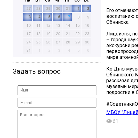
Пн
Вт
Ср
Чт
Пт
Сб
Вс
27
28
29
30
31
1
2
Его отмечают
воспитанию о
3
4
5
6
7
8
9
Обнинска.
10
11
12
13
14
15
16
Лицеисты, по
17
18
19
20
21
22
23
– города наук
24
25
26
27
28
29
30
экскурсии ре
31
1
2
3
4
5
6
первопроходц
мире атомной
Ко Дню музее
Задать вопрос
Обнинского 
рассказал де
музеями мира
подростки в 
#СоветникиО
МБОУ "Лицей
61