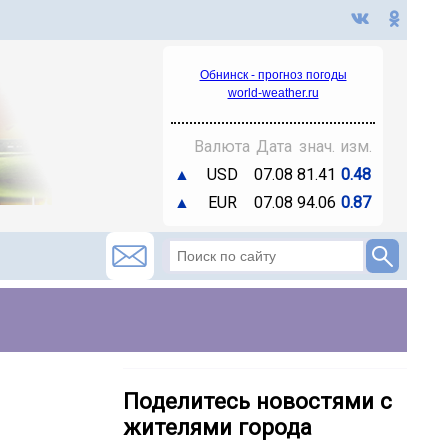
Обнинск - прогноз погоды
world-weather.ru
Валюта
Дата
знач.
изм.
▲
USD
07.08
81.41
0.48
▲
EUR
07.08
94.06
0.87
Поделитесь новостями с
жителями города