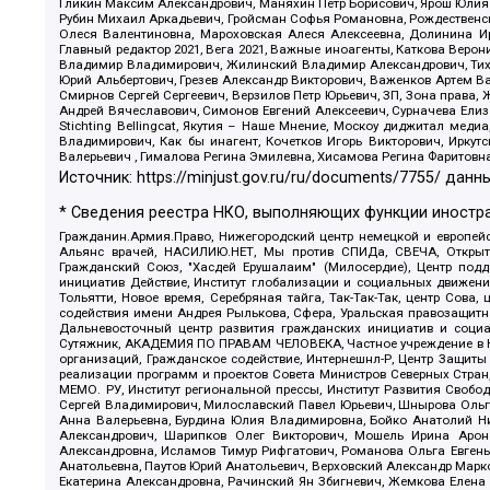
Гликин Максим Александрович, Маняхин Петр Борисович, Ярош Юлия П
Рубин Михаил Аркадьевич, Гройсман Софья Романовна, Рождественски
Олеся Валентиновна, Мароховская Алеся Алексеевна, Долинина И
Главный редактор 2021, Вега 2021, Важные иноагенты, Каткова Вер
Владимир Владимирович, Жилинский Владимир Александрович, Тихон
Юрий Альбертович, Грезев Александр Викторович, Важенков Артем В
Смирнов Сергей Сергеевич, Верзилов Петр Юрьевич, ЗП, Зона прав
Андрей Вячеславович, Симонов Евгений Алексеевич, Сурначева Елиз
Stichting Bellingcat, Якутия – Наше Мнение, Москоу диджитал мед
Владимирович, Как бы инагент, Кочетков Игорь Викторович, Иркут
Валерьевич , Гималова Регина Эмилевна, Хисамова Регина Фаритовн
Источник:
https://minjust.gov.ru/ru/documents/7755/
данны
* Сведения реестра НКО, выполняющих функции иностра
Гражданин.Армия.Право, Нижегородский центр немецкой и европейск
Альянс врачей, НАСИЛИЮ.НЕТ, Мы против СПИДа, СВЕЧА, Открытый
Гражданский Союз, "Хасдей Ерушалаим" (Милосердие), Центр под
инициатив Действие, Институт глобализации и социальных движен
Тольятти, Новое время, Серебряная тайга, Так-Так-Так, центр Сова
содействия имени Андрея Рылькова, Сфера, Уральская правозащитна
Дальневосточный центр развития гражданских инициатив и социа
Сутяжник, АКАДЕМИЯ ПО ПРАВАМ ЧЕЛОВЕКА, Частное учреждение в Ка
организаций, Гражданское содействие, Интернешнл-Р, Центр Защиты
реализации программ и проектов Совета Министров Северных Стран
МЕМО. РУ, Институт региональной прессы, Институт Развития Своб
Сергей Владимирович, Милославский Павел Юрьевич, Шнырова Ольга
Анна Валерьевна, Бурдина Юлия Владимировна, Бойко Анатолий Ник
Александрович, Шарипков Олег Викторович, Мошель Ирина Ароно
Александровна, Исламов Тимур Рифгатович, Романова Ольга Евгень
Анатольевна, Паутов Юрий Анатольевич, Верховский Александр Марк
Екатерина Александровна, Рачинский Ян Збигневич, Жемкова Елена 