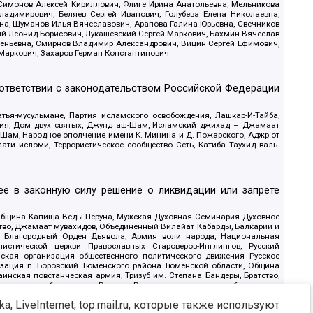
 Симонов Алексей Кириллович, Флиге Ирина Анатольевна, Мельникова
адимирович, Беляев Сергей Иванович, Голубева Елена Николаевна,
вна, Шуманов Илья Вячеславович, Арапова Галина Юрьевна, Свечников
ий Леонид Борисович, Лукашевский Сергей Маркович, Бахмин Вячеслав
геньевна, Смирнов Владимир Александрович, Вицин Сергей Ефимович,
 Маркович, Захаров Герман Константинович
оответствии с законодательством Российской Федерации
тья-мусульмане, Партия исламского освобождения, Лашкар-И-Тайба,
дия, Дом двух святых, Джунд аш-Шам, Исламский джихад – Джамаат
ш-Шам, Народное ополчение имени К. Минина и Д. Пожарского, Аджр от
и исломи, Террористическое сообщество Сеть, Катиба Таухид валь-
е в законную силу решение о ликвидации или запрете
 Община Капища Веды Перуна, Мужская Духовная Семинария Духовное
ство, Джамаат мувахидов, Объединенный Вилайат Кабарды, Балкарии и
18, Благородный Орден Дьявола, Армия воли народа, Национальная
истической церкви Православных Староверов-Инглингов, Русский
ская организация общественного политического движения Русское
изация п. Боровский Тюменского района Тюменской области, Община
инская повстанческая армия, Тризуб им. Степана Бандеры, Братство,
олитическое объединение Русские, Русское национальное объединение
ЙС, О противодействии экстремистской деятельности, РЕВТАТПОД,
, LiveInternet, top.mail.ru, которые также используют
сом Правды и Единения, Каракольская инициативная группа, Автоград