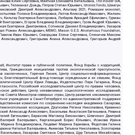
ова Юлия Сергеевна, Маетная Елизавета Витальевна, The Insider SIA,
ич, Телеканал Дождь, Петров Степан Юрьевич, Istories fonds, Шмагун
иковский Дмитрий Александрович, Альтаир 2021, Ромашки монолит,
, Костылева Полина Владимировна, Лютов Александр Иванович, Жилкин
, Кильтау Екатерина Викторовна, Любарев Аркадий Ефимович, Гурман
й Викторович, Егоров Владимир Владимирович, Гусев Андрей Юрьевич,
ская Екатерина Дмитриевна, Сотников Даниил Владимирович, Захаров
ерл Роман Александрович, МЕМО, Mason G.E.S. Anonymous Foundation,
, Павлов Иван Юрьевич, Скворцова Елена Сергеевна, Оленичев Максим
 Александрович, Григорьева Алина Александровна, Григорьев Андрей
б, Институт права и публичной политики, Фонд борьбы с коррупцией,
ива, Гражданская инициатива против экологической преступности,
рав заключенных, Горячая Линия, Центр социально-информационных
дан, Благотворительный фонд помощи осужденным и их семьям, Фонд
 Аналитический Центр Юрия Левады, Издательство Парк Гагарина, Фонд
гласности, Российский исследовательский центр по правам человека,
ское действие, Центр независимых социологических исследований,
в Совета Министров северных стран, Центр развития некоммерческих
стное учреждение в Санкт-Петербурге по административной поддержке
Общественная комиссия по сохранению наследия академика Сахарова,
нтимонопольная ассоциация, Дзугкоева Регина Николаевна, Кривенко
кий Александр Алексеевич, Васильева Анастасия Евгеньевна, Ривина
италий Евгеньевич, Барахоев Магомед Бекханович, Шевченко Дмитрий
 Валерий Валерьевич, Каргалицкий Борис Юльевич, Исакова Ирина
ва Марина Владимировна, Людевиг Марина Зариевна, Федотова Галина
уркина Наталья Валерьевна, Акимова Татьяна Николаевна, Золотарева
 Васильевна, Захарова Светлана Сергеевна, Щур Татьяна Михайловна,