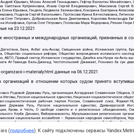
Андрей Юрьевич, Мосин Алексей Геннадьевич, Гефтер Валентин Михайлович,
а Светлана Куприяновна, Исаев Сергей Владимирович, Максимов Сергей Вл
а Елена Юрьевна, Гендель Людмила Залмановна, Кокорина Екатерина Алексее
ровна, Подузов Сергей Васильевич, Протасова Ирина Вячеславовна, Литинск
ов Олег Петрович, Добровольская Анна Дмитриевна, Королева Александра Ев
яна Иосифовна, Орлов Олег Петрович, Полякова Мара Федоровна, Резник Генри
ные на
23.12.2021
ле иностранных и международных организаций, признанных в с
гестана, База, Асбат аль-Ансар, Священная война, Исламская группа, Бра
ана, Общество социальных реформ, Общество возрождения исламского насле
з, АБТО, Правый сектор, Исламское государство, Джабха аль-Нусра ли-Ахль а
та Ат-Тавхида Валь-Джихад, Чистопольский Джамаат, Рохнамо ба суи давлат
-organizacii-i-materialy.html
данные на
06.12.2021
 организаций в отношении которых судом принято вступивше
Духовно Родовой Державы Русь, организация Асгардская Славянская Община,
ли Иеговы, Русское национальное единство, Национал-социалистическое обще
нал-социалистическая рабочая партия России, Славянский союз, Формат-
вая Держава Русь, Русское национальное единство, Древнерусской Ингл
ии, Кровь и Честь, О свободе совести и о религиозных объединениях, Ом
тбольного Клуба Динамо, Файзрахманисты, Мусульманская религиозная орган
раинская национальная ассамблея – Украинская народная самооборона, Укра
ледователей инглиизма, Народная Социальная Инициатива, TulaSkins, Этноп
. Астрахани, ВОЛЯ, Меджлис крымскотатарского народа, Рубеж Севера, ТО
es (
подробнее
). К сайту подключены сервисы Yandex.Metrika
ектор 16, Независимость, Фирма, Молодежная правозащитная группа МПГ, Кур