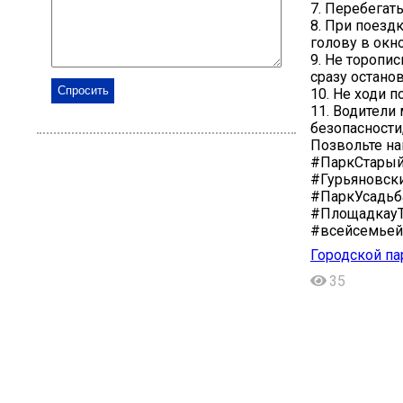
7. Перебега
8. При поезд
голову в окно
9. Не торопи
сразу останов
10. Не ходи п
11. Водители
безопасности
️Позвольте н
#ПаркСтарый
#Гурьяновск
#ПаркУсадьб
#Площадкау
#всейсемьей
Городской па
35