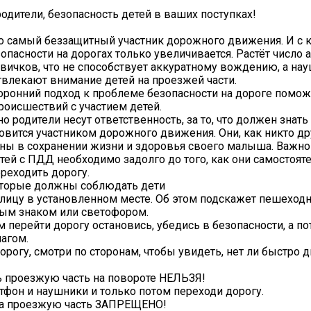
дители, безопасность детей в ваших поступках!
о самый беззащитный участник дорожного движения. И с
опасности на дорогах только увеличивается. Растёт число 
вичков, что не способствует аккуратному вождению, а на
влекают внимание детей на проезжей части.
оронний подход к проблеме безопасности на дороге помож
роисшествий с участием детей.
 родители несут ответственность, за то, что должен знать
новится участником дорожного движения. Они, как никто др
ны в сохранении жизни и здоровья своего малыша. Важно 
тей с ПДД необходимо задолго до того, как они самостоят
ереходить дорогу.
оторые должны соблюдать дети
улицу в установленном месте. Об этом подскажет пешеход
ым знаком или светофором.
м перейти дорогу остановись, убедись в безопасности, а п
агом.
дорогу, смотри по сторонам, чтобы увидеть, нет ли быстро
ь проезжую часть на повороте НЕЛЬЗЯ!
ртфон и наушники и только потом переходи дорогу.
на проезжую часть ЗАПРЕЩЕНО!