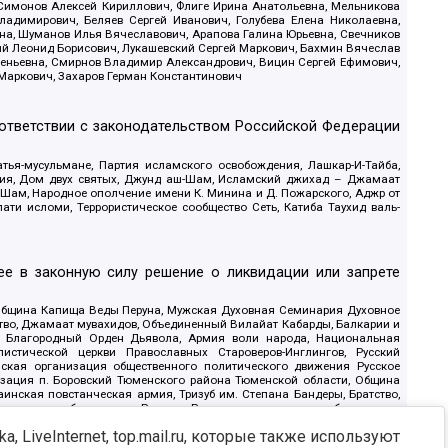
 Симонов Алексей Кириллович, Флиге Ирина Анатольевна, Мельникова
адимирович, Беляев Сергей Иванович, Голубева Елена Николаевна,
вна, Шуманов Илья Вячеславович, Арапова Галина Юрьевна, Свечников
ий Леонид Борисович, Лукашевский Сергей Маркович, Бахмин Вячеслав
геньевна, Смирнов Владимир Александрович, Вицин Сергей Ефимович,
 Маркович, Захаров Герман Константинович
оответствии с законодательством Российской Федерации
тья-мусульмане, Партия исламского освобождения, Лашкар-И-Тайба,
дия, Дом двух святых, Джунд аш-Шам, Исламский джихад – Джамаат
ш-Шам, Народное ополчение имени К. Минина и Д. Пожарского, Аджр от
и исломи, Террористическое сообщество Сеть, Катиба Таухид валь-
е в законную силу решение о ликвидации или запрете
 Община Капища Веды Перуна, Мужская Духовная Семинария Духовное
ство, Джамаат мувахидов, Объединенный Вилайат Кабарды, Балкарии и
18, Благородный Орден Дьявола, Армия воли народа, Национальная
истической церкви Православных Староверов-Инглингов, Русский
ская организация общественного политического движения Русское
изация п. Боровский Тюменского района Тюменской области, Община
инская повстанческая армия, Тризуб им. Степана Бандеры, Братство,
олитическое объединение Русские, Русское национальное объединение
ЙС, О противодействии экстремистской деятельности, РЕВТАТПОД,
, LiveInternet, top.mail.ru, которые также используют
сом Правды и Единения, Каракольская инициативная группа, Автоград