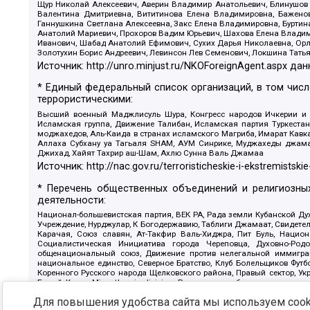
Щур Николай Алексеевич, Аверин Владимир Анатольевич, Блинушов 
Валентина Дмитриевна, Вититинова Елена Владимировна, Баженов
Ганнушкина Светлана Алексеевна, Закс Елена Владимировна, Буртин
Анатолий Мариевич, Прохоров Вадим Юрьевич, Шахова Елена Владими
Иванович, Шабад Анатолий Ефимович, Сухих Дарья Николаевна, Орл
Золотухин Борис Андреевич, Левинсон Лев Семенович, Локшина Тать
Источник:
http://unro.minjust.ru/NKOForeignAgent.aspx
дан
* Единый федеральный список организаций, в том чис
террористическими:
Высший военный Маджлисуль Шура, Конгресс народов Ичкерии и Да
Исламская группа, Движение Талибан, Исламская партия Туркест
моджахедов, Аль-Каида в странах исламского Магриба, Имарат Кавка
Аллаха Субхану уа Тагьаля SHAM, АУМ Синрике, Муджахеды джамаа
Джихад, Хайят Тахрир аш-Шам, Ахлю Сунна Валь Джамаа
Источник:
http://nac.gov.ru/terroristicheskie-i-ekstremistskie
* Перечень общественных объединений и религиозных
деятельности:
Национал-большевистская партия, ВЕК РА, Рада земли Кубанской 
Учреждение, Нурджулар, К Богодержавию, Таблиги Джамаат, Свидете
Карачая, Союз славян, Ат-Такфир Валь-Хиджра, Пит Буль, Нацио
Социалистическая Инициатива города Череповца, Духовно-Родо
общенациональный союз, Движение против нелегальной иммиграц
национальное единство, Северное Братство, Клуб Болельщиков Фу
Коренного Русского народа Щелковского района, Правый сектор, Ук
Белый Крест, Misanthropic division, Религиозное объединение пос
Атака, Мечеть Мирмамеда, Община Коренного Русского народа г
Для повышения удобства сайта мы используем cooki
Артподготовка, Штольц, В честь иконы Божией Матери Державная, С