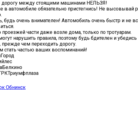
ть дорогу между стоящими машинами НЕЛЬЗЯ!
ке в автомобиле обязательно пристегнись! Не высовывай р
.
сь, будь очень внимателен! Автомобиль очень быстр и не в
иться.
о проезжей части даже возле дома, только по тротуарам.
 могут нарушить правила, поэтому будь бдителен и убедись
, прежде чем переходить дорогу.
ам стать частью ваших воспоминаний!️
Город
ийлес
аБелкино
ТРКТриумфплаза
рк Обнинск