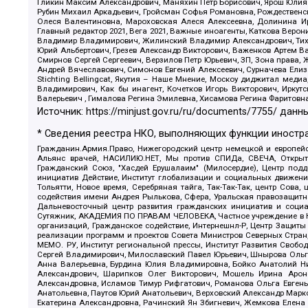
Гликин Максим Александрович, Маняхин Петр Борисович, Ярош Юлия П
Рубин Михаил Аркадьевич, Гройсман Софья Романовна, Рождественски
Олеся Валентиновна, Мароховская Алеся Алексеевна, Долинина И
Главный редактор 2021, Вега 2021, Важные иноагенты, Каткова Вер
Владимир Владимирович, Жилинский Владимир Александрович, Тихон
Юрий Альбертович, Грезев Александр Викторович, Важенков Артем В
Смирнов Сергей Сергеевич, Верзилов Петр Юрьевич, ЗП, Зона прав
Андрей Вячеславович, Симонов Евгений Алексеевич, Сурначева Елиз
Stichting Bellingcat, Якутия – Наше Мнение, Москоу диджитал мед
Владимирович, Как бы инагент, Кочетков Игорь Викторович, Иркут
Валерьевич , Гималова Регина Эмилевна, Хисамова Регина Фаритовн
Источник:
https://minjust.gov.ru/ru/documents/7755/
данны
* Сведения реестра НКО, выполняющих функции иностра
Гражданин.Армия.Право, Нижегородский центр немецкой и европейск
Альянс врачей, НАСИЛИЮ.НЕТ, Мы против СПИДа, СВЕЧА, Открытый
Гражданский Союз, "Хасдей Ерушалаим" (Милосердие), Центр под
инициатив Действие, Институт глобализации и социальных движен
Тольятти, Новое время, Серебряная тайга, Так-Так-Так, центр Сова
содействия имени Андрея Рылькова, Сфера, Уральская правозащитна
Дальневосточный центр развития гражданских инициатив и социа
Сутяжник, АКАДЕМИЯ ПО ПРАВАМ ЧЕЛОВЕКА, Частное учреждение в Ка
организаций, Гражданское содействие, Интернешнл-Р, Центр Защиты
реализации программ и проектов Совета Министров Северных Стран
МЕМО. РУ, Институт региональной прессы, Институт Развития Своб
Сергей Владимирович, Милославский Павел Юрьевич, Шнырова Ольга
Анна Валерьевна, Бурдина Юлия Владимировна, Бойко Анатолий Ник
Александрович, Шарипков Олег Викторович, Мошель Ирина Ароно
Александровна, Исламов Тимур Рифгатович, Романова Ольга Евгень
Анатольевна, Паутов Юрий Анатольевич, Верховский Александр Марк
Екатерина Александровна, Рачинский Ян Збигневич, Жемкова Елена 