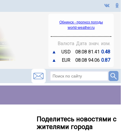
Обнинск - прогноз погоды
world-weather.ru
Валюта
Дата
знач.
изм.
▲
USD
08.08
81.41
0.48
▲
EUR
08.08
94.06
0.87
Поделитесь новостями с
жителями города