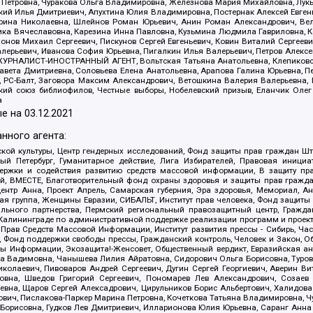
етровна, Чуракова Ольга Владимировна, Железнова Мария Михайловна, Лукьян
й Илья Дмитриевич, Апухтина Юлия Владимировна, Постернак Алексей Евгеньев
рина Николаевна, Шлейнов Роман Юрьевич, Анин Роман Александрович, Вел
оника Вячеславовна, Карезина Инна Павловна, Кузьмина Людмила Гавриловна
ов Михаил Сергеевич, Пискунов Сергей Евгеньевич, Ковин Виталий Сергеевич
алерьевич, Иванова София Юрьевна, Пигалкин Илья Валерьевич, Петров Алексе
а, ЖУРНАЛИСТ-ИНОСТРАННЫЙ АГЕНТ, Вольтская Татьяна Анатольевна, Клепиков
авета Дмитриевна, Соловьева Елена Анатольевна, Арапова Галина Юрьевна, П
иа, РС-Балт, Заговора Максим Александрович, Ветошкина Валерия Валерьевна
ский союз библиофилов, Честные выборы, Нобелевский призыв, Еланчик Олег
а
е на
03.12.2021
нного агента:
ой культуры, Центр гендерных исследований, Фонд защиты прав граждан Шта
 Петербург, Гуманитарное действие, Лига Избирателей, Правовая инициат
держки и содействия развитию средств массовой информации, В защиту п
ий, ВМЕСТЕ, Благотворительный фонд охраны здоровья и защиты прав граж
, центр Анна, Проект Апрель, Самарская губерния, Эра здоровья, Мемориал,
я группа, Женщины Евразии, СИБАЛЬТ, Институт прав человека, Фонд защиты 
льного партнерства, Пермский региональный правозащитный центр, Граждан
лининграде по административной поддержке реализации программ и проекто
 Прав Средств Массовой Информации, Институт развития прессы - Сибирь, Ча
, Фонд поддержки свободы прессы, Гражданский контроль, Человек и Закон, 
оды Информации, Экозащита!-Женсовет, Общественный вердикт, Евразийская а
 Вадимовна, Чанышева Лилия Айратовна, Сидорович Ольга Борисовна, Туровс
олаевич, Пивоваров Андрей Сергеевич, Дугин Сергей Георгиевич, Аверин В
вна, Шведов Григорий Сергеевич, Пономарев Лев Александрович, Созаев
евна, Щаров Сергей Алексадрович, Цирульников Борис Альбертович, Халидо
ович, Пислакова-Паркер Марина Петровна, Кочеткова Татьяна Владимировна, Ч
Борисовна, Гудков Лев Дмитриевич, Илларионова Юлия Юрьевна, Саранг Анна