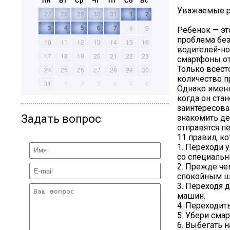
Пн
Вт
Ср
Чт
Пт
Сб
Вс
Уважаемые ро
27
28
29
30
31
1
2
3
4
5
6
7
8
9
Ребенок — эт
проблема без
10
11
12
13
14
15
16
водителей-но
17
18
19
20
21
22
23
смартфоны от
Только всест
24
25
26
27
28
29
30
количество п
31
1
2
3
4
5
6
Однако именно
когда он ста
заинтересова
Задать вопрос
знакомить де
отправятся п
11 правил, к
1. Переходи 
со специальн
2. Прежде че
спокойным ш
3. Переходя 
машин.
4. Переходит
5. Убери сма
6. Выбегать 