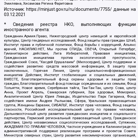
Эмилевна, Хисамова Регина Фаритовна
Источник:
https://minjust.gov.ru/ru/documents/7755/
данные на
03.12.2021
* Сведения реестра НКО, выполняющих функции
иностранного агента:
Гражданин.Армия.Право, Нижегородский центр немецкой и европейской
культуры, Центр гендерных исследований, Фонд защиты прав граждан Штаб,
Институт права и публичной политики, Фонд борьбы с коррупцией, Альянс
врачей, НАСИЛИЮ.НЕТ, Мы против СПИДа, СВЕЧА, Открытый Петербург,
Гуманитарное действие, Лига Избирателей, Правовая инициатива,
Гражданская инициатива против экологической преступности,
Гражданский Союз, "Хасдей Ерушалаим" (Милосердие), Центр поддержки и
содействия развитию средств массовой информации, В защиту прав
заключенных, Горячая Линия, Центр социально-информационных
инициатив Действие, Институт глобализации и социальных движений,
ВМЕСТЕ, Благотворительный фонд охраны здоровья и защиты прав
граждан, Благотворительный фонд помощи осужденным и их семьям, Фонд
Тольятти, Новое время, Серебряная тайга, Так-Так-Так, центр Сова, центр
Анна, Проект Апрель, Самарская губерния, Эра здоровья, Мемориал,
Аналитический Центр Юрия Левады, Издательство Парк Гагарина, Фонд
содействия имени Андрея Рылькова, Сфера, Уральская правозащитная
группа, Женщины Евразии, СИБАЛЬТ, Институт прав человека, Фонд защиты
гласности, Российский исследовательский центр по правам человека,
Дальневосточный центр развития гражданских инициатив и социального
партнерства, Пермский региональный правозащитный центр, Гражданское
действие, Центр независимых социологических исследований, Сутяжник,
АКАДЕМИЯ ПО ПРАВАМ ЧЕЛОВЕКА, Частное учреждение в Калининграде по
административной поддержке реализации программ и проектов Совета
Министров северных стран, Центр развития некоммерческих организаций,