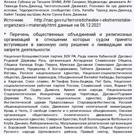
Аллаха Субхану уа Тагьаля SHAM, АУМ Синрике, Муджахеды джамаата Ат-
Тавхида Валь-Джихад, Чистопольский Джамаат, Рохнамо ба суи давлати
исломи, Террористическое сообщество Сеть, Катиба Таухид валь-Джихад,
Хайят Тахрир аш-Шам, Ахлю Сунна Валь Джамаа
Источник:
http://nac.gov.ru/terroristicheskie-i-ekstremistskie-
organizacii-i-materialy.html
данные на
06.12.2021
* Перечень общественных объединений и религиозных
организаций в отношении которых судом принято
вступившее в законную силу решение о ликвидации или
запрете деятельности:
Национал-большевистская партия, ВЕК РА, Рада земли Кубанской Духовно
Родовой Державы Русь, организация Асгардская Славянская Община,
Община Капища Веды Перуна, Мужская Духовная Семинария Духовное
Учреждение, Нурджулар, К Богодержавию, Таблиги Джамаат, Свидетели
Иеговы, Русское национальное единство, Национал-социалистическое
общество, Джамаат мувахидов, Объединенный Вилайат Кабарды, Балкарии
и Карачая, Союз славян, Ат-Такфир Валь-Хиджра, Пит Буль, Национал-
социалистическая рабочая партия России, Славянский союз, Формат-18,
Благородный Орден Дьявола, Армия воли народа, Национальная
Социалистическая Инициатива города Череповца, Духовно-Родовая
Держава Русь, Русское национальное единство, Древнерусской
Инглистической церкви Православных Староверов-Инглингов, Русский
общенациональный союз, Движение против нелегальной иммиграции,
Кровь и Честь, О свободе совести и о религиозных объединениях, Омская
организация общественного политического движения Русское
национальное единство, Северное Братство, Клуб Болельщиков Футбольного
Клуба Динамо, Файзрахманисты, Мусульманская религиозная организация
п. Боровский Тюменского района Тюменской области, Община Коренного
Русского народа Щелковского района, Правый сектор, Украинская