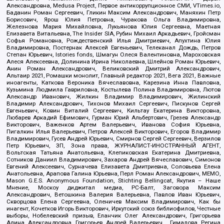
Александровна, Medusa Project, Первое антикоррупционное СМИ, VTimes.io,
Баданин Роман Сергеевич, Гликин Максим Александрович, Маняхин Петр
Борисович, Ярош Юлия Петровна, Чуракова Ольга Владимировна,
Железнова Мария Михайловна, Лукьянова Юлия Сергеевна, Маетная
Елизавета Витальевна, The Insider SIA, Рубин Михаил Аркадьевич, Гройсман
Софья Романовна, Рождественский Илья Дмитриевич, Апухтина Юлия
Владимировна, Постернак Алексей Евгеньевич, Телеканал Дождь, Петров
Степан Юрьевич, Istories fonds, Шмагун Олеся Валентиновна, Мароховская
Алеся Алексеевна, Долинина Ирина Николаевна, Шлейнов Роман Юрьевич,
Анин Роман Александрович, Великовский Дмитрий Александрович,
Альтаир 2021, Ромашки монолит, Главный редактор 2021, Вега 2021, Важные
иноагенты, Каткова Вероника Вячеславовна, Карезина Инна Павловна,
Кузьмина Людмила Гавриловна, Костылева Полина Владимировна, Лютов
Александр Иванович, Жилкин Владимир Владимирович, Жилинский
Владимир Александрович, Тихонов Михаил Сергеевич, Пискунов Сергей
Евгеньевич, Ковин Виталий Сергеевич, Кильтау Екатерина Викторовна,
Любарев Аркадий Ефимович, Гурман Юрий Альбертович, Грезев Александр
Викторович, Важенков Артем Валерьевич, Иванова София Юрьевна,
Пигалкин Илья Валерьевич, Петров Алексей Викторович, Егоров Владимир
Владимирович, Гусев Андрей Юрьевич, Смирнов Сергей Сергеевич, Верзилов
Петр Юрьевич, ЗП, Зона права, ЖУРНАЛИСТ-ИНОСТРАННЫЙ АГЕНТ,
Вольтская Татьяна Анатольевна, Клепиковская Екатерина Дмитриевна,
Сотников Даниил Владимирович, Захаров Андрей Вячеславович, Симонов
Евгений Алексеевич, Сурначева Елизавета Дмитриевна, Соловьева Елена
Анатольевна, Арапова Галина Юрьевна, Перл Роман Александрович, МЕМО,
Mason G.E.S. Anonymous Foundation, Stichting Bellingcat, Якутия – Наше
Мнение, Москоу диджитал медиа, РС-Балт, Заговора Максим
Александрович, Ветошкина Валерия Валерьевна, Павлов Иван Юрьевич,
Скворцова Елена Сергеевна, Оленичев Максим Владимирович, Как бы
инагент, Кочетков Игорь Викторович, Иркутский союз библиофилов, Честные
выборы, Нобелевский призыв, Еланчик Олег Александрович, Григорьева
Алина Александровна, Григорьев Андрей Валерьевич , Гималова Регина