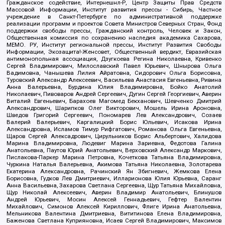
Гражданское содействие, Интернешнл-Р, Центр Защиты Прав Средств
Массовой Информации, Институт развития прессы - Сибирь, Частное
учреждение в Санкт-Петербурге по административной поддержке
реализации программ и проектов Совета Министров Северных Стран, Фонд
поддержки свободы прессы, Гражданский контроль, Человек и Закон,
Общественная комиссия по сохранению наследия академика Сахарова,
МЕМО. РУ, Институт региональной прессы, Институт Развития Свободы
Информации, Экозащита!-Женсовет, Общественный вердикт, Евразийская
антимонопольная ассоциация, Дзугкоева Регина Николаевна, Кривенко
Сергей Владимирович, Милославский Павел Юрьевич, Шнырова Ольга
Вадимовна, Чанышева Лилия Айратовна, Сидорович Ольга Борисовна,
Туровский Александр Алексеевич, Васильева Анастасия Евгеньевна, Ривина
Анна Валерьевна, Бурдина Юлия Владимировна, Бойко Анатолий
Николаевич, Пивоваров Андрей Сергеевич, Дугин Сергей Георгиевич, Аверин
Виталий Евгеньевич, Барахоев Магомед Бекханович, Шевченко Дмитрий
Александрович, Шарипков Олег Викторович, Мошель Ирина Ароновна,
Шведов Григорий Сергеевич, Пономарев Лев Александрович, Созаев
Валерий Валерьевич, Каргалицкий Борис Юльевич, Исакова Ирина
Александровна, Исламов Тимур Рифгатович, Романова Ольга Евгеньевна,
Щаров Сергей Алексадрович, Цирульников Борис Альбертович, Халидова
Марина Владимировна, Людевиг Марина Зариевна, Федотова Галина
Анатольевна, Паутов Юрий Анатольевич, Верховский Александр Маркович,
Пислакова-Паркер Марина Петровна, Кочеткова Татьяна Владимировна,
Чуркина Наталья Валерьевна, Акимова Татьяна Николаевна, Золотарева
Екатерина Александровна, Рачинский Ян Збигневич, Жемкова Елена
Борисовна, Гудков Лев Дмитриевич, Илларионова Юлия Юрьевна, Саранг
Анна Васильевна, Захарова Светлана Сергеевна, Щур Татьяна Михайловна,
Щур Николай Алексеевич, Аверин Владимир Анатольевич, Блинушов
Андрей Юрьевич, Мосин Алексей Геннадьевич, Гефтер Валентин
Михайлович, Симонов Алексей Кириллович, Флиге Ирина Анатольевна,
Мельникова Валентина Дмитриевна, Вититинова Елена Владимировна,
Баженова Светлана Куприяновна, Исаев Сергей Владимирович, Максимов