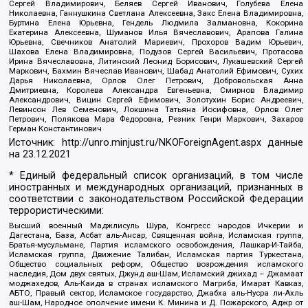
Сергей Владимирович, Беляев Сергей Иванович, Голубева Елена
Николаевна, Ганнушкина Светлана Алексеевна, Закс Елена Владимировна,
Буртина Елена Юрьевна, Гендель Людмила Залмановна, Кокорина
Екатерина Алексеевна, Шуманов Илья Вячеславович, Арапова Галина
Юрьевна, Свечников Анатолий Мариевич, Прохоров Вадим Юрьевич,
Шахова Елена Владимировна, Подузов Сергей Васильевич, Протасова
Ирина Вячеславовна, Литинский Леонид Борисович, Лукашевский Сергей
Маркович, Бахмин Вячеслав Иванович, Шабад Анатолий Ефимович, Сухих
Дарья Николаевна, Орлов Олег Петрович, Добровольская Анна
Дмитриевна, Королева Александра Евгеньевна, Смирнов Владимир
Александрович, Вицин Сергей Ефимович, Золотухин Борис Андреевич,
Левинсон Лев Семенович, Локшина Татьяна Иосифовна, Орлов Олег
Петрович, Полякова Мара Федоровна, Резник Генри Маркович, Захаров
Герман Константинович
Источник:
http://unro.minjust.ru/NKOForeignAgent.aspx
данные
на
23.12.2021
* Единый федеральный список организаций, в том числе
иностранных и международных организаций, признанных в
соответствии с законодательством Российской Федерации
террористическими:
Высший военный Маджлисуль Шура, Конгресс народов Ичкерии и
Дагестана, База, Асбат аль-Ансар, Священная война, Исламская группа,
Братья-мусульмане, Партия исламского освобождения, Лашкар-И-Тайба,
Исламская группа, Движение Талибан, Исламская партия Туркестана,
Общество социальных реформ, Общество возрождения исламского
наследия, Дом двух святых, Джунд аш-Шам, Исламский джихад – Джамаат
моджахедов, Аль-Каида в странах исламского Магриба, Имарат Кавказ,
АБТО, Правый сектор, Исламское государство, Джабха аль-Нусра ли-Ахль
аш-Шам, Народное ополчение имени К. Минина и Д. Пожарского, Аджр от