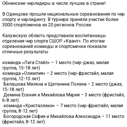
Обнинские чирлидеры в числе лучших в стране!
В Одинцове прошли национальные соревнования по чир
спорту и чирлидингу. В турнире приняли участие более
3000 спортсменов из 20 регионов России.
Калужскую область представили воспитанницы
отделения чир спорта СШОР «Квант». По итогам
соревнований команды и спортсменки показали
отличные результаты:
️команда «Лига Стайл» – 1 место (чир-джаз, малая
группа, 15-18 лет)
️команда «Олимпия» – 2 место (чир-фристайл, малая
группа, 12-15 лет)
️ Белашова Милена и Щетинина Полина – 2 место (джаз,
15-18 лет)
️ Демина Есения и Михайлова Мария – 3 место (фристайл,
6-8 лет)
️ команда «Кристаллики» – 7 место (чир-фристайл, малая
группа, 8-12 лет)
️ Богородская София и Михайлова Александра – 11 место
(фристайл, 8-12 лет)