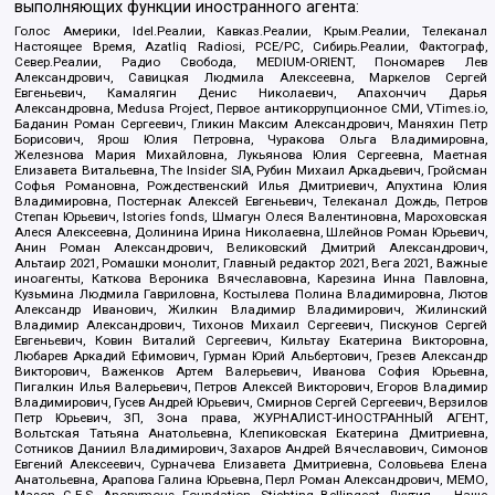
выполняющих функции иностранного агента:
Голос Америки, Idel.Реалии, Кавказ.Реалии, Крым.Реалии, Телеканал
Настоящее Время, Azatliq Radiosi, PCE/PC, Сибирь.Реалии, Фактограф,
Север.Реалии, Радио Свобода, MEDIUM-ORIENT, Пономарев Лев
Александрович, Савицкая Людмила Алексеевна, Маркелов Сергей
Евгеньевич, Камалягин Денис Николаевич, Апахончич Дарья
Александровна, Medusa Project, Первое антикоррупционное СМИ, VTimes.io,
Баданин Роман Сергеевич, Гликин Максим Александрович, Маняхин Петр
Борисович, Ярош Юлия Петровна, Чуракова Ольга Владимировна,
Железнова Мария Михайловна, Лукьянова Юлия Сергеевна, Маетная
Елизавета Витальевна, The Insider SIA, Рубин Михаил Аркадьевич, Гройсман
Софья Романовна, Рождественский Илья Дмитриевич, Апухтина Юлия
Владимировна, Постернак Алексей Евгеньевич, Телеканал Дождь, Петров
Степан Юрьевич, Istories fonds, Шмагун Олеся Валентиновна, Мароховская
Алеся Алексеевна, Долинина Ирина Николаевна, Шлейнов Роман Юрьевич,
Анин Роман Александрович, Великовский Дмитрий Александрович,
Альтаир 2021, Ромашки монолит, Главный редактор 2021, Вега 2021, Важные
иноагенты, Каткова Вероника Вячеславовна, Карезина Инна Павловна,
Кузьмина Людмила Гавриловна, Костылева Полина Владимировна, Лютов
Александр Иванович, Жилкин Владимир Владимирович, Жилинский
Владимир Александрович, Тихонов Михаил Сергеевич, Пискунов Сергей
Евгеньевич, Ковин Виталий Сергеевич, Кильтау Екатерина Викторовна,
Любарев Аркадий Ефимович, Гурман Юрий Альбертович, Грезев Александр
Викторович, Важенков Артем Валерьевич, Иванова София Юрьевна,
Пигалкин Илья Валерьевич, Петров Алексей Викторович, Егоров Владимир
Владимирович, Гусев Андрей Юрьевич, Смирнов Сергей Сергеевич, Верзилов
Петр Юрьевич, ЗП, Зона права, ЖУРНАЛИСТ-ИНОСТРАННЫЙ АГЕНТ,
Вольтская Татьяна Анатольевна, Клепиковская Екатерина Дмитриевна,
Сотников Даниил Владимирович, Захаров Андрей Вячеславович, Симонов
Евгений Алексеевич, Сурначева Елизавета Дмитриевна, Соловьева Елена
Анатольевна, Арапова Галина Юрьевна, Перл Роман Александрович, МЕМО,
Mason G.E.S. Anonymous Foundation, Stichting Bellingcat, Якутия – Наше