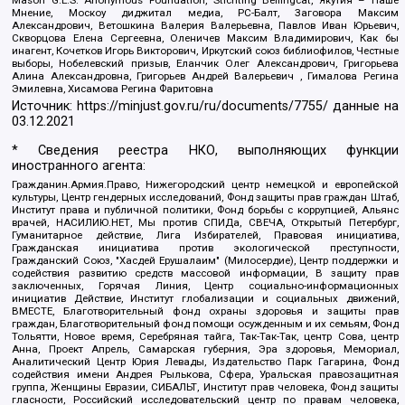
Мнение, Москоу диджитал медиа, РС-Балт, Заговора Максим
Александрович, Ветошкина Валерия Валерьевна, Павлов Иван Юрьевич,
Скворцова Елена Сергеевна, Оленичев Максим Владимирович, Как бы
инагент, Кочетков Игорь Викторович, Иркутский союз библиофилов, Честные
выборы, Нобелевский призыв, Еланчик Олег Александрович, Григорьева
Алина Александровна, Григорьев Андрей Валерьевич , Гималова Регина
Эмилевна, Хисамова Регина Фаритовна
Источник:
https://minjust.gov.ru/ru/documents/7755/
данные на
03.12.2021
* Сведения реестра НКО, выполняющих функции
иностранного агента:
Гражданин.Армия.Право, Нижегородский центр немецкой и европейской
культуры, Центр гендерных исследований, Фонд защиты прав граждан Штаб,
Институт права и публичной политики, Фонд борьбы с коррупцией, Альянс
врачей, НАСИЛИЮ.НЕТ, Мы против СПИДа, СВЕЧА, Открытый Петербург,
Гуманитарное действие, Лига Избирателей, Правовая инициатива,
Гражданская инициатива против экологической преступности,
Гражданский Союз, "Хасдей Ерушалаим" (Милосердие), Центр поддержки и
содействия развитию средств массовой информации, В защиту прав
заключенных, Горячая Линия, Центр социально-информационных
инициатив Действие, Институт глобализации и социальных движений,
ВМЕСТЕ, Благотворительный фонд охраны здоровья и защиты прав
граждан, Благотворительный фонд помощи осужденным и их семьям, Фонд
Тольятти, Новое время, Серебряная тайга, Так-Так-Так, центр Сова, центр
Анна, Проект Апрель, Самарская губерния, Эра здоровья, Мемориал,
Аналитический Центр Юрия Левады, Издательство Парк Гагарина, Фонд
содействия имени Андрея Рылькова, Сфера, Уральская правозащитная
группа, Женщины Евразии, СИБАЛЬТ, Институт прав человека, Фонд защиты
гласности, Российский исследовательский центр по правам человека,