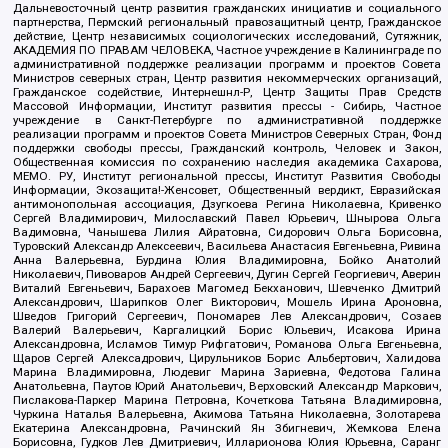
Дальневосточный центр развития гражданских инициатив и социального
партнерства, Пермский региональный правозащитный центр, Гражданское
действие, Центр независимых социологических исследований, Сутяжник,
АКАДЕМИЯ ПО ПРАВАМ ЧЕЛОВЕКА, Частное учреждение в Калининграде по
административной поддержке реализации программ и проектов Совета
Министров северных стран, Центр развития некоммерческих организаций,
Гражданское содействие, Интернешнл-Р, Центр Защиты Прав Средств
Массовой Информации, Институт развития прессы - Сибирь, Частное
учреждение в Санкт-Петербурге по административной поддержке
реализации программ и проектов Совета Министров Северных Стран, Фонд
поддержки свободы прессы, Гражданский контроль, Человек и Закон,
Общественная комиссия по сохранению наследия академика Сахарова,
МЕМО. РУ, Институт региональной прессы, Институт Развития Свободы
Информации, Экозащита!-Женсовет, Общественный вердикт, Евразийская
антимонопольная ассоциация, Дзугкоева Регина Николаевна, Кривенко
Сергей Владимирович, Милославский Павел Юрьевич, Шнырова Ольга
Вадимовна, Чанышева Лилия Айратовна, Сидорович Ольга Борисовна,
Туровский Александр Алексеевич, Васильева Анастасия Евгеньевна, Ривина
Анна Валерьевна, Бурдина Юлия Владимировна, Бойко Анатолий
Николаевич, Пивоваров Андрей Сергеевич, Дугин Сергей Георгиевич, Аверин
Виталий Евгеньевич, Барахоев Магомед Бекханович, Шевченко Дмитрий
Александрович, Шарипков Олег Викторович, Мошель Ирина Ароновна,
Шведов Григорий Сергеевич, Пономарев Лев Александрович, Созаев
Валерий Валерьевич, Каргалицкий Борис Юльевич, Исакова Ирина
Александровна, Исламов Тимур Рифгатович, Романова Ольга Евгеньевна,
Щаров Сергей Алексадрович, Цирульников Борис Альбертович, Халидова
Марина Владимировна, Людевиг Марина Зариевна, Федотова Галина
Анатольевна, Паутов Юрий Анатольевич, Верховский Александр Маркович,
Пислакова-Паркер Марина Петровна, Кочеткова Татьяна Владимировна,
Чуркина Наталья Валерьевна, Акимова Татьяна Николаевна, Золотарева
Екатерина Александровна, Рачинский Ян Збигневич, Жемкова Елена
Борисовна, Гудков Лев Дмитриевич, Илларионова Юлия Юрьевна, Саранг