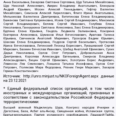
Анна Васильевна, Захарова Светлана Сергеевна, Щур Татьяна Михайловна,
Щур Николай Алексеевич, Аверин Владимир Анатольевич, Блинушов
Андрей Юрьевич, Мосин Алексей Геннадьевич, Гефтер Валентин
Михайлович, Симонов Алексей Кириллович, Флиге Ирина Анатольевна,
Мельникова Валентина Дмитриевна, Вититинова Елена Владимировна,
Баженова Светлана Куприяновна, Исаев Сергей Владимирович, Максимов
Сергей Владимирович, Беляев Сергей Иванович, Голубева Елена
Николаевна, Ганнушкина Светлана Алексеевна, Закс Елена Владимировна,
Буртина Елена Юрьевна, Гендель Людмила Залмановна, Кокорина
Екатерина Алексеевна, Шуманов Илья Вячеславович, Арапова Галина
Юрьевна, Свечников Анатолий Мариевич, Прохоров Вадим Юрьевич,
Шахова Елена Владимировна, Подузов Сергей Васильевич, Протасова
Ирина Вячеславовна, Литинский Леонид Борисович, Лукашевский Сергей
Маркович, Бахмин Вячеслав Иванович, Шабад Анатолий Ефимович, Сухих
Дарья Николаевна, Орлов Олег Петрович, Добровольская Анна
Дмитриевна, Королева Александра Евгеньевна, Смирнов Владимир
Александрович, Вицин Сергей Ефимович, Золотухин Борис Андреевич,
Левинсон Лев Семенович, Локшина Татьяна Иосифовна, Орлов Олег
Петрович, Полякова Мара Федоровна, Резник Генри Маркович, Захаров
Герман Константинович
Источник:
http://unro.minjust.ru/NKOForeignAgent.aspx
данные
на
23.12.2021
* Единый федеральный список организаций, в том числе
иностранных и международных организаций, признанных в
соответствии с законодательством Российской Федерации
террористическими:
Высший военный Маджлисуль Шура, Конгресс народов Ичкерии и
Дагестана, База, Асбат аль-Ансар, Священная война, Исламская группа,
Братья-мусульмане, Партия исламского освобождения, Лашкар-И-Тайба,