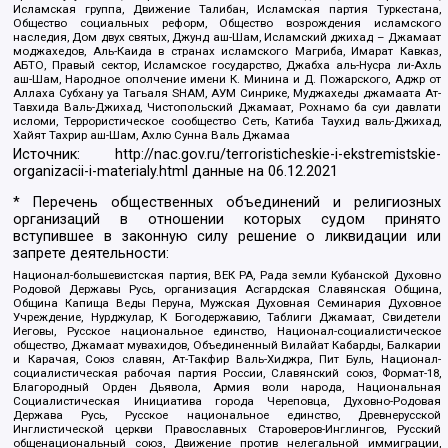
Исламская группа, Движение Талибан, Исламская партия Туркестана,
Общество социальных реформ, Общество возрождения исламского
наследия, Дом двух святых, Джунд аш-Шам, Исламский джихад – Джамаат
моджахедов, Аль-Каида в странах исламского Магриба, Имарат Кавказ,
АБТО, Правый сектор, Исламское государство, Джабха аль-Нусра ли-Ахль
аш-Шам, Народное ополчение имени К. Минина и Д. Пожарского, Аджр от
Аллаха Субхану уа Тагьаля SHAM, АУМ Синрике, Муджахеды джамаата Ат-
Тавхида Валь-Джихад, Чистопольский Джамаат, Рохнамо ба суи давлати
исломи, Террористическое сообщество Сеть, Катиба Таухид валь-Джихад,
Хайят Тахрир аш-Шам, Ахлю Сунна Валь Джамаа
Источник:
http://nac.gov.ru/terroristicheskie-i-ekstremistskie-
organizacii-i-materialy.html
данные на
06.12.2021
* Перечень общественных объединений и религиозных
организаций в отношении которых судом принято
вступившее в законную силу решение о ликвидации или
запрете деятельности:
Национал-большевистская партия, ВЕК РА, Рада земли Кубанской Духовно
Родовой Державы Русь, организация Асгардская Славянская Община,
Община Капища Веды Перуна, Мужская Духовная Семинария Духовное
Учреждение, Нурджулар, К Богодержавию, Таблиги Джамаат, Свидетели
Иеговы, Русское национальное единство, Национал-социалистическое
общество, Джамаат мувахидов, Объединенный Вилайат Кабарды, Балкарии
и Карачая, Союз славян, Ат-Такфир Валь-Хиджра, Пит Буль, Национал-
социалистическая рабочая партия России, Славянский союз, Формат-18,
Благородный Орден Дьявола, Армия воли народа, Национальная
Социалистическая Инициатива города Череповца, Духовно-Родовая
Держава Русь, Русское национальное единство, Древнерусской
Инглистической церкви Православных Староверов-Инглингов, Русский
общенациональный союз, Движение против нелегальной иммиграции,