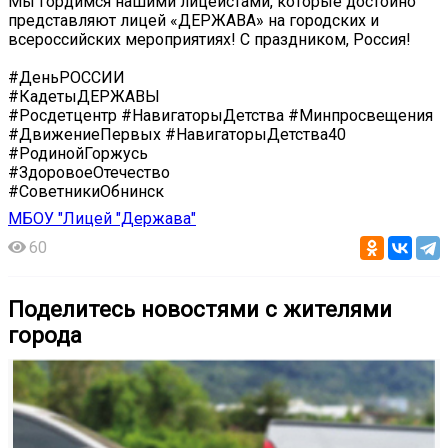
Мы гордимся нашими лицеистами, которые достойно
представляют лицей «ДЕРЖАВА» на городских и
всероссийских мероприятиях! С праздником, Россия!
#ДеньРОССИИ
#КадетыДЕРЖАВЫ
#Росдетцентр #НавигаторыДетства #Минпросвещения
#ДвижениеПервых #НавигаторыДетства40
#РодинойГоржусь
#ЗдоровоеОтечество
#СоветникиОбнинск
МБОУ "Лицей "Держава"
60
Поделитесь новостями с жителями
города