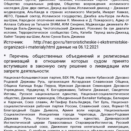
Общество социальных реформ, Общество возрождения исламского
наследия, Дом двух святых, Джунд аш-Шам, Исламский джихад – Джамаат
моджахедов, Аль-Каида в странах исламского Магриба, Имарат Кавказ,
АБТО, Правый сектор, Исламское государство, Джабха аль-Нусра ли-Ахль
аш-Шам, Народное ополчение имени К. Минина и Д. Пожарского, Аджр от
Аллаха Субхану уа Тагьаля SHAM, АУМ Синрике, Муджахеды джамаата Ат-
Тавхида Валь-Джихад, Чистопольский Джамаат, Рохнамо ба суи давлати
исломи, Террористическое сообщество Сеть, Катиба Таухид валь-Джихад,
Хайят Тахрир аш-Шам, Ахлю Сунна Валь Джамаа
Источник:
http://nac.gov.ru/terroristicheskie-i-ekstremistskie-
organizacii-i-materialy.html
данные на
06.12.2021
* Перечень общественных объединений и религиозных
организаций в отношении которых судом принято
вступившее в законную силу решение о ликвидации или
запрете деятельности:
Национал-большевистская партия, ВЕК РА, Рада земли Кубанской Духовно
Родовой Державы Русь, организация Асгардская Славянская Община,
Община Капища Веды Перуна, Мужская Духовная Семинария Духовное
Учреждение, Нурджулар, К Богодержавию, Таблиги Джамаат, Свидетели
Иеговы, Русское национальное единство, Национал-социалистическое
общество, Джамаат мувахидов, Объединенный Вилайат Кабарды, Балкарии
и Карачая, Союз славян, Ат-Такфир Валь-Хиджра, Пит Буль, Национал-
социалистическая рабочая партия России, Славянский союз, Формат-18,
Благородный Орден Дьявола, Армия воли народа, Национальная
Социалистическая Инициатива города Череповца, Духовно-Родовая
Держава Русь, Русское национальное единство, Древнерусской
Инглистической церкви Православных Староверов-Инглингов, Русский
общенациональный союз, Движение против нелегальной иммиграции,
Кровь и Честь, О свободе совести и о религиозных объединениях, Омская