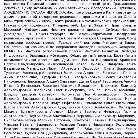
партнерства, Пермский региональный правозащитный центр, Гражданское
действие, Центр независимых социологических исследований, Сутяжник,
АКАДЕМИЯ ПО ПРАВАМ ЧЕЛОВЕКА, Частное учреждение в Калининграде по
административной поддержке реализации программ и проектов Совета
Министров северных стран, Центр развития некоммерческих организаций,
Гражданское содействие, Интернешнл-Р, Центр Защиты Прав Средств
Массовой Информации, Институт развития прессы - Сибирь, Частное
учреждение в Санкт-Петербурге по административной поддержке
реализации программ и проектов Совета Министров Северных Стран, Фонд
поддержки свободы прессы, Гражданский контроль, Человек и Закон,
Общественная комиссия по сохранению наследия академика Сахарова,
МЕМО. РУ, Институт региональной прессы, Институт Развития Свободы
Информации, Экозащита!-Женсовет, Общественный вердикт, Евразийская
антимонопольная ассоциация, Дзугкоева Регина Николаевна, Кривенко
Сергей Владимирович, Милославский Павел Юрьевич, Шнырова Ольга
Вадимовна, Чанышева Лилия Айратовна, Сидорович Ольга Борисовна,
Туровский Александр Алексеевич, Васильева Анастасия Евгеньевна, Ривина
Анна Валерьевна, Бурдина Юлия Владимировна, Бойко Анатолий
Николаевич, Пивоваров Андрей Сергеевич, Дугин Сергей Георгиевич, Аверин
Виталий Евгеньевич, Барахоев Магомед Бекханович, Шевченко Дмитрий
Александрович, Шарипков Олег Викторович, Мошель Ирина Ароновна,
Шведов Григорий Сергеевич, Пономарев Лев Александрович, Созаев
Валерий Валерьевич, Каргалицкий Борис Юльевич, Исакова Ирина
Александровна, Исламов Тимур Рифгатович, Романова Ольга Евгеньевна,
Щаров Сергей Алексадрович, Цирульников Борис Альбертович, Халидова
Марина Владимировна, Людевиг Марина Зариевна, Федотова Галина
Анатольевна, Паутов Юрий Анатольевич, Верховский Александр Маркович,
Пислакова-Паркер Марина Петровна, Кочеткова Татьяна Владимировна,
Чуркина Наталья Валерьевна, Акимова Татьяна Николаевна, Золотарева
Екатерина Александровна, Рачинский Ян Збигневич, Жемкова Елена
Борисовна, Гудков Лев Дмитриевич, Илларионова Юлия Юрьевна, Саранг
Анна Васильевна, Захарова Светлана Сергеевна, Щур Татьяна Михайловна,