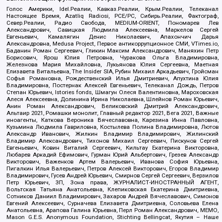
Голос Америки, Idel.Реалии, Кавказ.Реалии, Крым.Реалии, Телеканал
Настоящее Время, Azatliq Radiosi, PCE/PC, Сибирь.Реалии, Фактограф,
Север.Реалии, Радио Свобода, MEDIUM-ORIENT, Пономарев Лев
Александрович, Савицкая Людмила Алексеевна, Маркелов Сергей
Евгеньевич, Камалягин Денис Николаевич, Апахончич Дарья
Александровна, Medusa Project, Первое антикоррупционное СМИ, VTimes.io,
Баданин Роман Сергеевич, Гликин Максим Александрович, Маняхин Петр
Борисович, Ярош Юлия Петровна, Чуракова Ольга Владимировна,
Железнова Мария Михайловна, Лукьянова Юлия Сергеевна, Маетная
Елизавета Витальевна, The Insider SIA, Рубин Михаил Аркадьевич, Гройсман
Софья Романовна, Рождественский Илья Дмитриевич, Апухтина Юлия
Владимировна, Постернак Алексей Евгеньевич, Телеканал Дождь, Петров
Степан Юрьевич, Istories fonds, Шмагун Олеся Валентиновна, Мароховская
Алеся Алексеевна, Долинина Ирина Николаевна, Шлейнов Роман Юрьевич,
Анин Роман Александрович, Великовский Дмитрий Александрович,
Альтаир 2021, Ромашки монолит, Главный редактор 2021, Вега 2021, Важные
иноагенты, Каткова Вероника Вячеславовна, Карезина Инна Павловна,
Кузьмина Людмила Гавриловна, Костылева Полина Владимировна, Лютов
Александр Иванович, Жилкин Владимир Владимирович, Жилинский
Владимир Александрович, Тихонов Михаил Сергеевич, Пискунов Сергей
Евгеньевич, Ковин Виталий Сергеевич, Кильтау Екатерина Викторовна,
Любарев Аркадий Ефимович, Гурман Юрий Альбертович, Грезев Александр
Викторович, Важенков Артем Валерьевич, Иванова София Юрьевна,
Пигалкин Илья Валерьевич, Петров Алексей Викторович, Егоров Владимир
Владимирович, Гусев Андрей Юрьевич, Смирнов Сергей Сергеевич, Верзилов
Петр Юрьевич, ЗП, Зона права, ЖУРНАЛИСТ-ИНОСТРАННЫЙ АГЕНТ,
Вольтская Татьяна Анатольевна, Клепиковская Екатерина Дмитриевна,
Сотников Даниил Владимирович, Захаров Андрей Вячеславович, Симонов
Евгений Алексеевич, Сурначева Елизавета Дмитриевна, Соловьева Елена
Анатольевна, Арапова Галина Юрьевна, Перл Роман Александрович, МЕМО,
Mason G.E.S. Anonymous Foundation, Stichting Bellingcat, Якутия – Наше