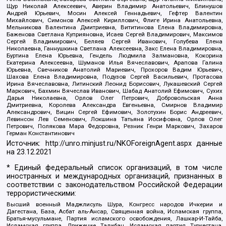
Щур Николай Алексеевич, Аверин Владимир Анатольевич, Блинушов
Андрей Юрьевич, Мосин Алексей Геннадьевич, Гефтер Валентин
Михайлович, Симонов Алексей Кириллович, Флиге Ирина Анатольевна,
Мельникова Валентина Дмитриевна, Вититинова Елена Владимировна,
Баженова Светлана Куприяновна, Исаев Сергей Владимирович, Максимов
Сергей Владимирович, Беляев Сергей Иванович, Голубева Елена
Николаевна, Ганнушкина Светлана Алексеевна, Закс Елена Владимировна,
Буртина Елена Юрьевна, Гендель Людмила Залмановна, Кокорина
Екатерина Алексеевна, Шуманов Илья Вячеславович, Арапова Галина
Юрьевна, Свечников Анатолий Мариевич, Прохоров Вадим Юрьевич,
Шахова Елена Владимировна, Подузов Сергей Васильевич, Протасова
Ирина Вячеславовна, Литинский Леонид Борисович, Лукашевский Сергей
Маркович, Бахмин Вячеслав Иванович, Шабад Анатолий Ефимович, Сухих
Дарья Николаевна, Орлов Олег Петрович, Добровольская Анна
Дмитриевна, Королева Александра Евгеньевна, Смирнов Владимир
Александрович, Вицин Сергей Ефимович, Золотухин Борис Андреевич,
Левинсон Лев Семенович, Локшина Татьяна Иосифовна, Орлов Олег
Петрович, Полякова Мара Федоровна, Резник Генри Маркович, Захаров
Герман Константинович
Источник:
http://unro.minjust.ru/NKOForeignAgent.aspx
данные
на
23.12.2021
* Единый федеральный список организаций, в том числе
иностранных и международных организаций, признанных в
соответствии с законодательством Российской Федерации
террористическими:
Высший военный Маджлисуль Шура, Конгресс народов Ичкерии и
Дагестана, База, Асбат аль-Ансар, Священная война, Исламская группа,
Братья-мусульмане, Партия исламского освобождения, Лашкар-И-Тайба,
Исламская группа, Движение Талибан, Исламская партия Туркестана,