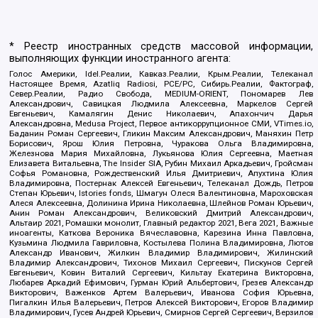
* Реестр иностранных средств массовой информации,
выполняющих функции иностранного агента:
Голос Америки, Idel.Реалии, Кавказ.Реалии, Крым.Реалии, Телеканал
Настоящее Время, Azatliq Radiosi, PCE/PC, Сибирь.Реалии, Фактограф,
Север.Реалии, Радио Свобода, MEDIUM-ORIENT, Пономарев Лев
Александрович, Савицкая Людмила Алексеевна, Маркелов Сергей
Евгеньевич, Камалягин Денис Николаевич, Апахончич Дарья
Александровна, Medusa Project, Первое антикоррупционное СМИ, VTimes.io,
Баданин Роман Сергеевич, Гликин Максим Александрович, Маняхин Петр
Борисович, Ярош Юлия Петровна, Чуракова Ольга Владимировна,
Железнова Мария Михайловна, Лукьянова Юлия Сергеевна, Маетная
Елизавета Витальевна, The Insider SIA, Рубин Михаил Аркадьевич, Гройсман
Софья Романовна, Рождественский Илья Дмитриевич, Апухтина Юлия
Владимировна, Постернак Алексей Евгеньевич, Телеканал Дождь, Петров
Степан Юрьевич, Istories fonds, Шмагун Олеся Валентиновна, Мароховская
Алеся Алексеевна, Долинина Ирина Николаевна, Шлейнов Роман Юрьевич,
Анин Роман Александрович, Великовский Дмитрий Александрович,
Альтаир 2021, Ромашки монолит, Главный редактор 2021, Вега 2021, Важные
иноагенты, Каткова Вероника Вячеславовна, Карезина Инна Павловна,
Кузьмина Людмила Гавриловна, Костылева Полина Владимировна, Лютов
Александр Иванович, Жилкин Владимир Владимирович, Жилинский
Владимир Александрович, Тихонов Михаил Сергеевич, Пискунов Сергей
Евгеньевич, Ковин Виталий Сергеевич, Кильтау Екатерина Викторовна,
Любарев Аркадий Ефимович, Гурман Юрий Альбертович, Грезев Александр
Викторович, Важенков Артем Валерьевич, Иванова София Юрьевна,
Пигалкин Илья Валерьевич, Петров Алексей Викторович, Егоров Владимир
Владимирович, Гусев Андрей Юрьевич, Смирнов Сергей Сергеевич, Верзилов