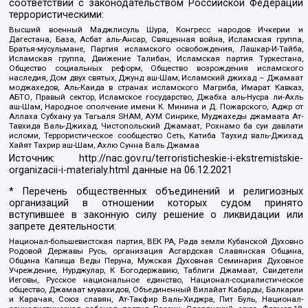
соответствии с законодательством Российской Федерации
террористическими:
Высший военный Маджлисуль Шура, Конгресс народов Ичкерии и
Дагестана, База, Асбат аль-Ансар, Священная война, Исламская группа,
Братья-мусульмане, Партия исламского освобождения, Лашкар-И-Тайба,
Исламская группа, Движение Талибан, Исламская партия Туркестана,
Общество социальных реформ, Общество возрождения исламского
наследия, Дом двух святых, Джунд аш-Шам, Исламский джихад – Джамаат
моджахедов, Аль-Каида в странах исламского Магриба, Имарат Кавказ,
АБТО, Правый сектор, Исламское государство, Джабха аль-Нусра ли-Ахль
аш-Шам, Народное ополчение имени К. Минина и Д. Пожарского, Аджр от
Аллаха Субхану уа Тагьаля SHAM, АУМ Синрике, Муджахеды джамаата Ат-
Тавхида Валь-Джихад, Чистопольский Джамаат, Рохнамо ба суи давлати
исломи, Террористическое сообщество Сеть, Катиба Таухид валь-Джихад,
Хайят Тахрир аш-Шам, Ахлю Сунна Валь Джамаа
Источник:
http://nac.gov.ru/terroristicheskie-i-ekstremistskie-
organizacii-i-materialy.html
данные на
06.12.2021
* Перечень общественных объединений и религиозных
организаций в отношении которых судом принято
вступившее в законную силу решение о ликвидации или
запрете деятельности:
Национал-большевистская партия, ВЕК РА, Рада земли Кубанской Духовно
Родовой Державы Русь, организация Асгардская Славянская Община,
Община Капища Веды Перуна, Мужская Духовная Семинария Духовное
Учреждение, Нурджулар, К Богодержавию, Таблиги Джамаат, Свидетели
Иеговы, Русское национальное единство, Национал-социалистическое
общество, Джамаат мувахидов, Объединенный Вилайат Кабарды, Балкарии
и Карачая, Союз славян, Ат-Такфир Валь-Хиджра, Пит Буль, Национал-