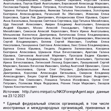
Марина Владимировна, Людевиг Марина Зариевна, Федотова Галина
Анатольевна, Паутов Юрий Анатольевич, Верховский Александр Маркович,
Пислакова-Паркер Марина Петровна, Кочеткова Татьяна Владимировна,
Чуркина Наталья Валерьевна, Акимова Татьяна Николаевна, Золотарева
Екатерина Александровна, Рачинский Ян Збигневич, Жемкова Елена
Борисовна, Гудков Лев Дмитриевич, Илларионова Юлия Юрьевна, Саранг
Анна Васильевна, Захарова Светлана Сергеевна, Щур Татьяна Михайловна,
Щур Николай Алексеевич, Аверин Владимир Анатольевич, Блинушов
Андрей Юрьевич, Мосин Алексей Геннадьевич, Гефтер Валентин
Михайлович, Симонов Алексей Кириллович, Флиге Ирина Анатольевна,
Мельникова Валентина Дмитриевна, Вититинова Елена Владимировна,
Баженова Светлана Куприяновна, Исаев Сергей Владимирович, Максимов
Сергей Владимирович, Беляев Сергей Иванович, Голубева Елена
Николаевна, Ганнушкина Светлана Алексеевна, Закс Елена Владимировна,
Буртина Елена Юрьевна, Гендель Людмила Залмановна, Кокорина
Екатерина Алексеевна, Шуманов Илья Вячеславович, Арапова Галина
Юрьевна, Свечников Анатолий Мариевич, Прохоров Вадим Юрьевич,
Шахова Елена Владимировна, Подузов Сергей Васильевич, Протасова
Ирина Вячеславовна, Литинский Леонид Борисович, Лукашевский Сергей
Маркович, Бахмин Вячеслав Иванович, Шабад Анатолий Ефимович, Сухих
Дарья Николаевна, Орлов Олег Петрович, Добровольская Анна
Дмитриевна, Королева Александра Евгеньевна, Смирнов Владимир
Александрович, Вицин Сергей Ефимович, Золотухин Борис Андреевич,
Левинсон Лев Семенович, Локшина Татьяна Иосифовна, Орлов Олег
Петрович, Полякова Мара Федоровна, Резник Генри Маркович, Захаров
Герман Константинович
Источник:
http://unro.minjust.ru/NKOForeignAgent.aspx
данные
на
23.12.2021
* Единый федеральный список организаций, в том числе
иностранных и международных организаций, признанных в