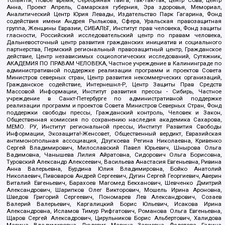
Тольятти, Новое время, Серебряная тайга, Так-Так-Так, центр Сова, центр
Анна, Проект Апрель, Самарская губерния, Эра здоровья, Мемориал,
Аналитический Центр Юрия Левады, Издательство Парк Гагарина, Фонд
содействия имени Андрея Рылькова, Сфера, Уральская правозащитная
группа, Женщины Евразии, СИБАЛЬТ, Институт прав человека, Фонд защиты
гласности, Российский исследовательский центр по правам человека,
Дальневосточный центр развития гражданских инициатив и социального
партнерства, Пермский региональный правозащитный центр, Гражданское
действие, Центр независимых социологических исследований, Сутяжник,
АКАДЕМИЯ ПО ПРАВАМ ЧЕЛОВЕКА, Частное учреждение в Калининграде по
административной поддержке реализации программ и проектов Совета
Министров северных стран, Центр развития некоммерческих организаций,
Гражданское содействие, Интернешнл-Р, Центр Защиты Прав Средств
Массовой Информации, Институт развития прессы - Сибирь, Частное
учреждение в Санкт-Петербурге по административной поддержке
реализации программ и проектов Совета Министров Северных Стран, Фонд
поддержки свободы прессы, Гражданский контроль, Человек и Закон,
Общественная комиссия по сохранению наследия академика Сахарова,
МЕМО. РУ, Институт региональной прессы, Институт Развития Свободы
Информации, Экозащита!-Женсовет, Общественный вердикт, Евразийская
антимонопольная ассоциация, Дзугкоева Регина Николаевна, Кривенко
Сергей Владимирович, Милославский Павел Юрьевич, Шнырова Ольга
Вадимовна, Чанышева Лилия Айратовна, Сидорович Ольга Борисовна,
Туровский Александр Алексеевич, Васильева Анастасия Евгеньевна, Ривина
Анна Валерьевна, Бурдина Юлия Владимировна, Бойко Анатолий
Николаевич, Пивоваров Андрей Сергеевич, Дугин Сергей Георгиевич, Аверин
Виталий Евгеньевич, Барахоев Магомед Бекханович, Шевченко Дмитрий
Александрович, Шарипков Олег Викторович, Мошель Ирина Ароновна,
Шведов Григорий Сергеевич, Пономарев Лев Александрович, Созаев
Валерий Валерьевич, Каргалицкий Борис Юльевич, Исакова Ирина
Александровна, Исламов Тимур Рифгатович, Романова Ольга Евгеньевна,
Щаров Сергей Алексадрович, Цирульников Борис Альбертович, Халидова