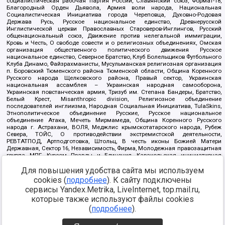
социалистическая рабочая партия России, Славянский союз, Формат-18,
Благородный Орден Дьявола, Армия воли народа, Национальная
Социалистическая Инициатива города Череповца, Духовно-Родовая
Держава Русь, Русское национальное единство, Древнерусской
Инглистической церкви Православных Староверов-Инглингов, Русский
общенациональный союз, Движение против нелегальной иммиграции,
Кровь и Честь, О свободе совести и о религиозных объединениях, Омская
организация общественного политического движения Русское
национальное единство, Северное Братство, Клуб Болельщиков Футбольного
Клуба Динамо, Файзрахманисты, Мусульманская религиозная организация
п. Боровский Тюменского района Тюменской области, Община Коренного
Русского народа Щелковского района, Правый сектор, Украинская
национальная ассамблея – Украинская народная самооборона,
Украинская повстанческая армия, Тризуб им. Степана Бандеры, Братство,
Белый Крест, Misanthropic division, Религиозное объединение
последователей инглиизма, Народная Социальная Инициатива, TulaSkins,
Этнополитическое объединение Русские, Русское национальное
объединение Атака, Мечеть Мирмамеда, Община Коренного Русского
народа г. Астрахани, ВОЛЯ, Меджлис крымскотатарского народа, Рубеж
Севера, ТОЙС, О противодействии экстремистской деятельности,
РЕВТАТПОД, Артподготовка, Штольц, В честь иконы Божией Матери
Державная, Сектор 16, Независимость, Фирма, Молодежная правозащитная
группа МПГ, Курсом Правды и Единения, Каракольская инициативная
группа, Автоград Крю, Союз Славянских Сил Руси, Алля-Аят,
Для повышения удобства сайта мы используем
Благотворительный пансионат Ак Умут, Русская республика Русь,
Арестантское уголовное единство, Башкорт, Нация и свобода, W.H.С., Фалунь
cookies (
подробнее
). К сайту подключены
Дафа, Иртыш Ultras, Русский Патриотический клуб-Новокузнецк/РПК,
сервисы Yandex.Metrika, LiveInternet, top.mail.ru,
Сибирский державный союз, Фонд борьбы с коррупцией, Фонд защиты прав
граждан, Штабы Навального, Совет граждан СССР Прикубанского округа г.
которые также используют файлы cookies
Краснодара
(
подробнее
).
Источник:
https://minjust.gov.ru/ru/documents/7822/
данные на
08.12.2021