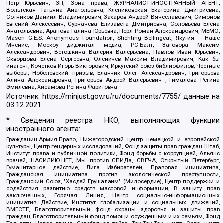
Петр Юрьевич, ЗП, Зона права, ЖУРНАЛИСТ-ИНОСТРАННЫЙ АГЕНТ,
Вольтская Татьяна Анатольевна, Клепиковская Екатерина Дмитриевна,
Сотников Даниил Владимирович, Захаров Андрей Вячеславович, Симонов
Евгений Алексеевич, Сурначева Елизавета Дмитриевна, Соловьева Елена
Анатольевна, Арапова Галина Юрьевна, Перл Роман Александрович, МЕМО,
Mason G.E.S. Anonymous Foundation, Stichting Bellingcat, Якутия – Наше
Мнение, Москоу диджитал медиа, РС-Балт, Заговора Максим
Александрович, Ветошкина Валерия Валерьевна, Павлов Иван Юрьевич,
Скворцова Елена Сергеевна, Оленичев Максим Владимирович, Как бы
инагент, Кочетков Игорь Викторович, Иркутский союз библиофилов, Честные
выборы, Нобелевский призыв, Еланчик Олег Александрович, Григорьева
Алина Александровна, Григорьев Андрей Валерьевич , Гималова Регина
Эмилевна, Хисамова Регина Фаритовна
Источник:
https://minjust.gov.ru/ru/documents/7755/
данные на
03.12.2021
* Сведения реестра НКО, выполняющих функции
иностранного агента:
Гражданин.Армия.Право, Нижегородский центр немецкой и европейской
культуры, Центр гендерных исследований, Фонд защиты прав граждан Штаб,
Институт права и публичной политики, Фонд борьбы с коррупцией, Альянс
врачей, НАСИЛИЮ.НЕТ, Мы против СПИДа, СВЕЧА, Открытый Петербург,
Гуманитарное действие, Лига Избирателей, Правовая инициатива,
Гражданская инициатива против экологической преступности,
Гражданский Союз, "Хасдей Ерушалаим" (Милосердие), Центр поддержки и
содействия развитию средств массовой информации, В защиту прав
заключенных, Горячая Линия, Центр социально-информационных
инициатив Действие, Институт глобализации и социальных движений,
ВМЕСТЕ, Благотворительный фонд охраны здоровья и защиты прав
граждан, Благотворительный фонд помощи осужденным и их семьям, Фонд