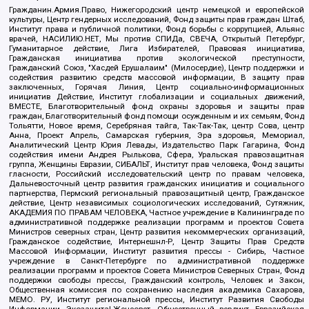
Гражданин.Армия.Право, Нижегородский центр немецкой и европейской
культуры, Центр гендерных исследований, Фонд защиты прав граждан Штаб,
Институт права и публичной политики, Фонд борьбы с коррупцией, Альянс
врачей, НАСИЛИЮ.НЕТ, Мы против СПИДа, СВЕЧА, Открытый Петербург,
Гуманитарное действие, Лига Избирателей, Правовая инициатива,
Гражданская инициатива против экологической преступности,
Гражданский Союз, "Хасдей Ерушалаим" (Милосердие), Центр поддержки и
содействия развитию средств массовой информации, В защиту прав
заключенных, Горячая Линия, Центр социально-информационных
инициатив Действие, Институт глобализации и социальных движений,
ВМЕСТЕ, Благотворительный фонд охраны здоровья и защиты прав
граждан, Благотворительный фонд помощи осужденным и их семьям, Фонд
Тольятти, Новое время, Серебряная тайга, Так-Так-Так, центр Сова, центр
Анна, Проект Апрель, Самарская губерния, Эра здоровья, Мемориал,
Аналитический Центр Юрия Левады, Издательство Парк Гагарина, Фонд
содействия имени Андрея Рылькова, Сфера, Уральская правозащитная
группа, Женщины Евразии, СИБАЛЬТ, Институт прав человека, Фонд защиты
гласности, Российский исследовательский центр по правам человека,
Дальневосточный центр развития гражданских инициатив и социального
партнерства, Пермский региональный правозащитный центр, Гражданское
действие, Центр независимых социологических исследований, Сутяжник,
АКАДЕМИЯ ПО ПРАВАМ ЧЕЛОВЕКА, Частное учреждение в Калининграде по
административной поддержке реализации программ и проектов Совета
Министров северных стран, Центр развития некоммерческих организаций,
Гражданское содействие, Интернешнл-Р, Центр Защиты Прав Средств
Массовой Информации, Институт развития прессы - Сибирь, Частное
учреждение в Санкт-Петербурге по административной поддержке
реализации программ и проектов Совета Министров Северных Стран, Фонд
поддержки свободы прессы, Гражданский контроль, Человек и Закон,
Общественная комиссия по сохранению наследия академика Сахарова,
МЕМО. РУ, Институт региональной прессы, Институт Развития Свободы