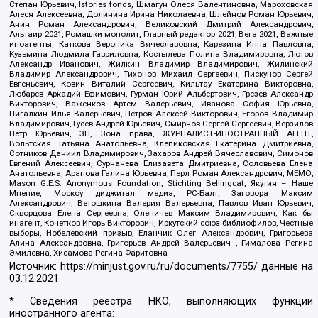
Степан Юрьевич, Istories fonds, Шмагун Олеся Валентиновна, Мароховская
Алеся Алексеевна, Долинина Ирина Николаевна, Шлейнов Роман Юрьевич,
Анин Роман Александрович, Великовский Дмитрий Александрович,
Альтаир 2021, Ромашки монолит, Главный редактор 2021, Вега 2021, Важные
иноагенты, Каткова Вероника Вячеславовна, Карезина Инна Павловна,
Кузьмина Людмила Гавриловна, Костылева Полина Владимировна, Лютов
Александр Иванович, Жилкин Владимир Владимирович, Жилинский
Владимир Александрович, Тихонов Михаил Сергеевич, Пискунов Сергей
Евгеньевич, Ковин Виталий Сергеевич, Кильтау Екатерина Викторовна,
Любарев Аркадий Ефимович, Гурман Юрий Альбертович, Грезев Александр
Викторович, Важенков Артем Валерьевич, Иванова София Юрьевна,
Пигалкин Илья Валерьевич, Петров Алексей Викторович, Егоров Владимир
Владимирович, Гусев Андрей Юрьевич, Смирнов Сергей Сергеевич, Верзилов
Петр Юрьевич, ЗП, Зона права, ЖУРНАЛИСТ-ИНОСТРАННЫЙ АГЕНТ,
Вольтская Татьяна Анатольевна, Клепиковская Екатерина Дмитриевна,
Сотников Даниил Владимирович, Захаров Андрей Вячеславович, Симонов
Евгений Алексеевич, Сурначева Елизавета Дмитриевна, Соловьева Елена
Анатольевна, Арапова Галина Юрьевна, Перл Роман Александрович, МЕМО,
Mason G.E.S. Anonymous Foundation, Stichting Bellingcat, Якутия – Наше
Мнение, Москоу диджитал медиа, РС-Балт, Заговора Максим
Александрович, Ветошкина Валерия Валерьевна, Павлов Иван Юрьевич,
Скворцова Елена Сергеевна, Оленичев Максим Владимирович, Как бы
инагент, Кочетков Игорь Викторович, Иркутский союз библиофилов, Честные
выборы, Нобелевский призыв, Еланчик Олег Александрович, Григорьева
Алина Александровна, Григорьев Андрей Валерьевич , Гималова Регина
Эмилевна, Хисамова Регина Фаритовна
Источник:
https://minjust.gov.ru/ru/documents/7755/
данные на
03.12.2021
* Сведения реестра НКО, выполняющих функции
иностранного агента: