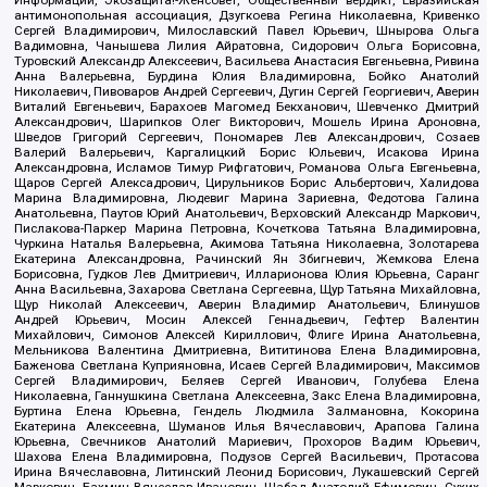
Информации, Экозащита!-Женсовет, Общественный вердикт, Евразийская
антимонопольная ассоциация, Дзугкоева Регина Николаевна, Кривенко
Сергей Владимирович, Милославский Павел Юрьевич, Шнырова Ольга
Вадимовна, Чанышева Лилия Айратовна, Сидорович Ольга Борисовна,
Туровский Александр Алексеевич, Васильева Анастасия Евгеньевна, Ривина
Анна Валерьевна, Бурдина Юлия Владимировна, Бойко Анатолий
Николаевич, Пивоваров Андрей Сергеевич, Дугин Сергей Георгиевич, Аверин
Виталий Евгеньевич, Барахоев Магомед Бекханович, Шевченко Дмитрий
Александрович, Шарипков Олег Викторович, Мошель Ирина Ароновна,
Шведов Григорий Сергеевич, Пономарев Лев Александрович, Созаев
Валерий Валерьевич, Каргалицкий Борис Юльевич, Исакова Ирина
Александровна, Исламов Тимур Рифгатович, Романова Ольга Евгеньевна,
Щаров Сергей Алексадрович, Цирульников Борис Альбертович, Халидова
Марина Владимировна, Людевиг Марина Зариевна, Федотова Галина
Анатольевна, Паутов Юрий Анатольевич, Верховский Александр Маркович,
Пислакова-Паркер Марина Петровна, Кочеткова Татьяна Владимировна,
Чуркина Наталья Валерьевна, Акимова Татьяна Николаевна, Золотарева
Екатерина Александровна, Рачинский Ян Збигневич, Жемкова Елена
Борисовна, Гудков Лев Дмитриевич, Илларионова Юлия Юрьевна, Саранг
Анна Васильевна, Захарова Светлана Сергеевна, Щур Татьяна Михайловна,
Щур Николай Алексеевич, Аверин Владимир Анатольевич, Блинушов
Андрей Юрьевич, Мосин Алексей Геннадьевич, Гефтер Валентин
Михайлович, Симонов Алексей Кириллович, Флиге Ирина Анатольевна,
Мельникова Валентина Дмитриевна, Вититинова Елена Владимировна,
Баженова Светлана Куприяновна, Исаев Сергей Владимирович, Максимов
Сергей Владимирович, Беляев Сергей Иванович, Голубева Елена
Николаевна, Ганнушкина Светлана Алексеевна, Закс Елена Владимировна,
Буртина Елена Юрьевна, Гендель Людмила Залмановна, Кокорина
Екатерина Алексеевна, Шуманов Илья Вячеславович, Арапова Галина
Юрьевна, Свечников Анатолий Мариевич, Прохоров Вадим Юрьевич,
Шахова Елена Владимировна, Подузов Сергей Васильевич, Протасова
Ирина Вячеславовна, Литинский Леонид Борисович, Лукашевский Сергей