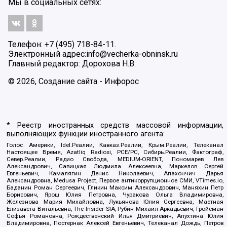
Мы в социальных сетях:
Телефон: +7 (495) 718-84-11.
Электронный адрес:
info@vecherka-obninsk.ru
Главный редактор: Дорохова Н.В.
© 2026, Создание сайта - Инфорос
* Реестр иностранных средств массовой информации,
выполняющих функции иностранного агента:
Голос Америки, Idel.Реалии, Кавказ.Реалии, Крым.Реалии, Телеканал
Настоящее Время, Azatliq Radiosi, PCE/PC, Сибирь.Реалии, Фактограф,
Север.Реалии, Радио Свобода, MEDIUM-ORIENT, Пономарев Лев
Александрович, Савицкая Людмила Алексеевна, Маркелов Сергей
Евгеньевич, Камалягин Денис Николаевич, Апахончич Дарья
Александровна, Medusa Project, Первое антикоррупционное СМИ, VTimes.io,
Баданин Роман Сергеевич, Гликин Максим Александрович, Маняхин Петр
Борисович, Ярош Юлия Петровна, Чуракова Ольга Владимировна,
Железнова Мария Михайловна, Лукьянова Юлия Сергеевна, Маетная
Елизавета Витальевна, The Insider SIA, Рубин Михаил Аркадьевич, Гройсман
Софья Романовна, Рождественский Илья Дмитриевич, Апухтина Юлия
Владимировна, Постернак Алексей Евгеньевич, Телеканал Дождь, Петров