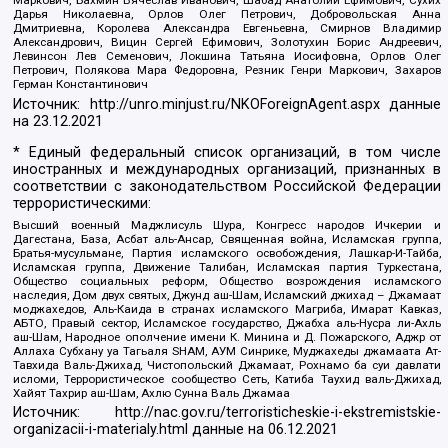
Маркович, Бахмин Вячеслав Иванович, Шабад Анатолий Ефимович, Сухих
Дарья Николаевна, Орлов Олег Петрович, Добровольская Анна
Дмитриевна, Королева Александра Евгеньевна, Смирнов Владимир
Александрович, Вицин Сергей Ефимович, Золотухин Борис Андреевич,
Левинсон Лев Семенович, Локшина Татьяна Иосифовна, Орлов Олег
Петрович, Полякова Мара Федоровна, Резник Генри Маркович, Захаров
Герман Константинович
Источник:
http://unro.minjust.ru/NKOForeignAgent.aspx
данные
на
23.12.2021
* Единый федеральный список организаций, в том числе
иностранных и международных организаций, признанных в
соответствии с законодательством Российской Федерации
террористическими:
Высший военный Маджлисуль Шура, Конгресс народов Ичкерии и
Дагестана, База, Асбат аль-Ансар, Священная война, Исламская группа,
Братья-мусульмане, Партия исламского освобождения, Лашкар-И-Тайба,
Исламская группа, Движение Талибан, Исламская партия Туркестана,
Общество социальных реформ, Общество возрождения исламского
наследия, Дом двух святых, Джунд аш-Шам, Исламский джихад – Джамаат
моджахедов, Аль-Каида в странах исламского Магриба, Имарат Кавказ,
АБТО, Правый сектор, Исламское государство, Джабха аль-Нусра ли-Ахль
аш-Шам, Народное ополчение имени К. Минина и Д. Пожарского, Аджр от
Аллаха Субхану уа Тагьаля SHAM, АУМ Синрике, Муджахеды джамаата Ат-
Тавхида Валь-Джихад, Чистопольский Джамаат, Рохнамо ба суи давлати
исломи, Террористическое сообщество Сеть, Катиба Таухид валь-Джихад,
Хайят Тахрир аш-Шам, Ахлю Сунна Валь Джамаа
Источник:
http://nac.gov.ru/terroristicheskie-i-ekstremistskie-
organizacii-i-materialy.html
данные на
06.12.2021