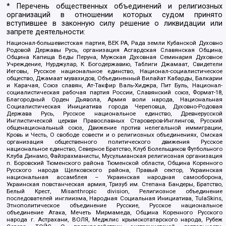
* Перечень общественных объединений и религиозных
организаций в отношении которых судом принято
вступившее в законную силу решение о ликвидации или
запрете деятельности:
Национал-большевистская партия, ВЕК РА, Рада земли Кубанской Духовно
Родовой Державы Русь, организация Асгардская Славянская Община,
Община Капища Веды Перуна, Мужская Духовная Семинария Духовное
Учреждение, Нурджулар, К Богодержавию, Таблиги Джамаат, Свидетели
Иеговы, Русское национальное единство, Национал-социалистическое
общество, Джамаат мувахидов, Объединенный Вилайат Кабарды, Балкарии
и Карачая, Союз славян, Ат-Такфир Валь-Хиджра, Пит Буль, Национал-
социалистическая рабочая партия России, Славянский союз, Формат-18,
Благородный Орден Дьявола, Армия воли народа, Национальная
Социалистическая Инициатива города Череповца, Духовно-Родовая
Держава Русь, Русское национальное единство, Древнерусской
Инглистической церкви Православных Староверов-Инглингов, Русский
общенациональный союз, Движение против нелегальной иммиграции,
Кровь и Честь, О свободе совести и о религиозных объединениях, Омская
организация общественного политического движения Русское
национальное единство, Северное Братство, Клуб Болельщиков Футбольного
Клуба Динамо, Файзрахманисты, Мусульманская религиозная организация
п. Боровский Тюменского района Тюменской области, Община Коренного
Русского народа Щелковского района, Правый сектор, Украинская
национальная ассамблея – Украинская народная самооборона,
Украинская повстанческая армия, Тризуб им. Степана Бандеры, Братство,
Белый Крест, Misanthropic division, Религиозное объединение
последователей инглиизма, Народная Социальная Инициатива, TulaSkins,
Этнополитическое объединение Русские, Русское национальное
объединение Атака, Мечеть Мирмамеда, Община Коренного Русского
народа г. Астрахани, ВОЛЯ, Меджлис крымскотатарского народа, Рубеж