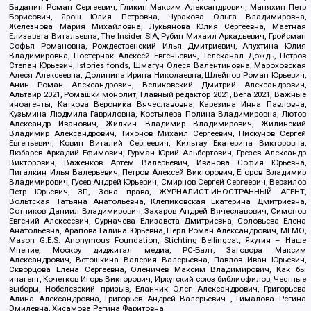
Баданин Роман Сергеевич, Гликин Максим Александрович, Маняхин Петр
Борисович, Ярош Юлия Петровна, Чуракова Ольга Владимировна,
Железнова Мария Михайловна, Лукьянова Юлия Сергеевна, Маетная
Елизавета Витальевна, The Insider SIA, Рубин Михаил Аркадьевич, Гройсман
Софья Романовна, Рождественский Илья Дмитриевич, Апухтина Юлия
Владимировна, Постернак Алексей Евгеньевич, Телеканал Дождь, Петров
Степан Юрьевич, Istories fonds, Шмагун Олеся Валентиновна, Мароховская
Алеся Алексеевна, Долинина Ирина Николаевна, Шлейнов Роман Юрьевич,
Анин Роман Александрович, Великовский Дмитрий Александрович,
Альтаир 2021, Ромашки монолит, Главный редактор 2021, Вега 2021, Важные
иноагенты, Каткова Вероника Вячеславовна, Карезина Инна Павловна,
Кузьмина Людмила Гавриловна, Костылева Полина Владимировна, Лютов
Александр Иванович, Жилкин Владимир Владимирович, Жилинский
Владимир Александрович, Тихонов Михаил Сергеевич, Пискунов Сергей
Евгеньевич, Ковин Виталий Сергеевич, Кильтау Екатерина Викторовна,
Любарев Аркадий Ефимович, Гурман Юрий Альбертович, Грезев Александр
Викторович, Важенков Артем Валерьевич, Иванова София Юрьевна,
Пигалкин Илья Валерьевич, Петров Алексей Викторович, Егоров Владимир
Владимирович, Гусев Андрей Юрьевич, Смирнов Сергей Сергеевич, Верзилов
Петр Юрьевич, ЗП, Зона права, ЖУРНАЛИСТ-ИНОСТРАННЫЙ АГЕНТ,
Вольтская Татьяна Анатольевна, Клепиковская Екатерина Дмитриевна,
Сотников Даниил Владимирович, Захаров Андрей Вячеславович, Симонов
Евгений Алексеевич, Сурначева Елизавета Дмитриевна, Соловьева Елена
Анатольевна, Арапова Галина Юрьевна, Перл Роман Александрович, МЕМО,
Mason G.E.S. Anonymous Foundation, Stichting Bellingcat, Якутия – Наше
Мнение, Москоу диджитал медиа, РС-Балт, Заговора Максим
Александрович, Ветошкина Валерия Валерьевна, Павлов Иван Юрьевич,
Скворцова Елена Сергеевна, Оленичев Максим Владимирович, Как бы
инагент, Кочетков Игорь Викторович, Иркутский союз библиофилов, Честные
выборы, Нобелевский призыв, Еланчик Олег Александрович, Григорьева
Алина Александровна, Григорьев Андрей Валерьевич , Гималова Регина
Эмилевна, Хисамова Регина Фаритовна