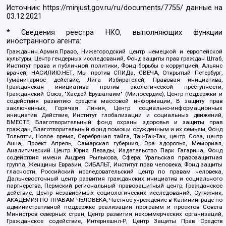
Источник:
https://minjust.gov.ru/ru/documents/7755/
данные на
03.12.2021
* Сведения реестра НКО, выполняющих функции
иностранного агента:
Гражданин.Армия.Право, Нижегородский центр немецкой и европейской
культуры, Центр гендерных исследований, Фонд защиты прав граждан Штаб,
Институт права и публичной политики, Фонд борьбы с коррупцией, Альянс
врачей, НАСИЛИЮ.НЕТ, Мы против СПИДа, СВЕЧА, Открытый Петербург,
Гуманитарное действие, Лига Избирателей, Правовая инициатива,
Гражданская инициатива против экологической преступности,
Гражданский Союз, "Хасдей Ерушалаим" (Милосердие), Центр поддержки и
содействия развитию средств массовой информации, В защиту прав
заключенных, Горячая Линия, Центр социально-информационных
инициатив Действие, Институт глобализации и социальных движений,
ВМЕСТЕ, Благотворительный фонд охраны здоровья и защиты прав
граждан, Благотворительный фонд помощи осужденным и их семьям, Фонд
Тольятти, Новое время, Серебряная тайга, Так-Так-Так, центр Сова, центр
Анна, Проект Апрель, Самарская губерния, Эра здоровья, Мемориал,
Аналитический Центр Юрия Левады, Издательство Парк Гагарина, Фонд
содействия имени Андрея Рылькова, Сфера, Уральская правозащитная
группа, Женщины Евразии, СИБАЛЬТ, Институт прав человека, Фонд защиты
гласности, Российский исследовательский центр по правам человека,
Дальневосточный центр развития гражданских инициатив и социального
партнерства, Пермский региональный правозащитный центр, Гражданское
действие, Центр независимых социологических исследований, Сутяжник,
АКАДЕМИЯ ПО ПРАВАМ ЧЕЛОВЕКА, Частное учреждение в Калининграде по
административной поддержке реализации программ и проектов Совета
Министров северных стран, Центр развития некоммерческих организаций,
Гражданское содействие, Интернешнл-Р, Центр Защиты Прав Средств