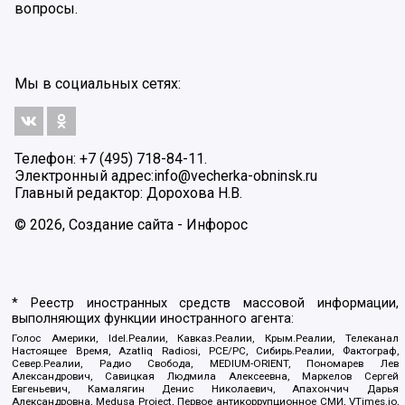
вопросы.
Мы в социальных сетях:
Телефон: +7 (495) 718-84-11.
Электронный адрес:
info@vecherka-obninsk.ru
Главный редактор: Дорохова Н.В.
© 2026, Создание сайта - Инфорос
* Реестр иностранных средств массовой информации,
выполняющих функции иностранного агента:
Голос Америки, Idel.Реалии, Кавказ.Реалии, Крым.Реалии, Телеканал
Настоящее Время, Azatliq Radiosi, PCE/PC, Сибирь.Реалии, Фактограф,
Север.Реалии, Радио Свобода, MEDIUM-ORIENT, Пономарев Лев
Александрович, Савицкая Людмила Алексеевна, Маркелов Сергей
Евгеньевич, Камалягин Денис Николаевич, Апахончич Дарья
Александровна, Medusa Project, Первое антикоррупционное СМИ, VTimes.io,