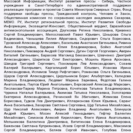
Массовой Информации, Институт развития прессы - Сибирь, Частное
учреждение в Санкт-Петербурге по административной поддержке
реализации программ и проектов Совета Министров Северных Стран, Фонд
поддержки свободы прессы, Гражданский контроль, Человек и Закон,
Общественная комиссия по сохранению наследия академика Сахарова,
МЕМО. РУ, Институт региональной прессы, Институт Развития Свободы
Информации, Экозащита!-Женсовет, Общественный вердикт, Евразийская
антимонопольная ассоциация, Дзугкоева Регина Николаевна, Кривенко
Сергей Владимирович, Милославский Павел Юрьевич, Шнырова Ольга
Вадимовна, Чанышева Лилия Айратовна, Сидорович Ольга Борисовна,
Туровский Александр Алексеевич, Васильева Анастасия Евгеньевна, Ривина
Анна Валерьевна, Бурдина Юлия Владимировна, Бойко Анатолий
Николаевич, Пивоваров Андрей Сергеевич, Дугин Сергей Георгиевич, Аверин
Виталий Евгеньевич, Барахоев Магомед Бекханович, Шевченко Дмитрий
Александрович, Шарипков Олег Викторович, Мошель Ирина Ароновна,
Шведов Григорий Сергеевич, Пономарев Лев Александрович, Созаев
Валерий Валерьевич, Каргалицкий Борис Юльевич, Исакова Ирина
Александровна, Исламов Тимур Рифгатович, Романова Ольга Евгеньевна,
Щаров Сергей Алексадрович, Цирульников Борис Альбертович, Халидова
Марина Владимировна, Людевиг Марина Зариевна, Федотова Галина
Анатольевна, Паутов Юрий Анатольевич, Верховский Александр Маркович,
Пислакова-Паркер Марина Петровна, Кочеткова Татьяна Владимировна,
Чуркина Наталья Валерьевна, Акимова Татьяна Николаевна, Золотарева
Екатерина Александровна, Рачинский Ян Збигневич, Жемкова Елена
Борисовна, Гудков Лев Дмитриевич, Илларионова Юлия Юрьевна, Саранг
Анна Васильевна, Захарова Светлана Сергеевна, Щур Татьяна Михайловна,
Щур Николай Алексеевич, Аверин Владимир Анатольевич, Блинушов
Андрей Юрьевич, Мосин Алексей Геннадьевич, Гефтер Валентин
Михайлович, Симонов Алексей Кириллович, Флиге Ирина Анатольевна,
Мельникова Валентина Дмитриевна, Вититинова Елена Владимировна,
Баженова Светлана Куприяновна, Исаев Сергей Владимирович, Максимов
Сергей Владимирович, Беляев Сергей Иванович, Голубева Елена