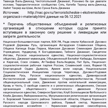
Тавхида Валь-Джихад, Чистопольский Джамаат, Рохнамо ба суи давлати
исломи, Террористическое сообщество Сеть, Катиба Таухид валь-Джихад,
Хайят Тахрир аш-Шам, Ахлю Сунна Валь Джамаа
Источник:
http://nac.gov.ru/terroristicheskie-i-ekstremistskie-
organizacii-i-materialy.html
данные на
06.12.2021
* Перечень общественных объединений и религиозных
организаций в отношении которых судом принято
вступившее в законную силу решение о ликвидации или
запрете деятельности:
Национал-большевистская партия, ВЕК РА, Рада земли Кубанской Духовно
Родовой Державы Русь, организация Асгардская Славянская Община,
Община Капища Веды Перуна, Мужская Духовная Семинария Духовное
Учреждение, Нурджулар, К Богодержавию, Таблиги Джамаат, Свидетели
Иеговы, Русское национальное единство, Национал-социалистическое
общество, Джамаат мувахидов, Объединенный Вилайат Кабарды, Балкарии
и Карачая, Союз славян, Ат-Такфир Валь-Хиджра, Пит Буль, Национал-
социалистическая рабочая партия России, Славянский союз, Формат-18,
Благородный Орден Дьявола, Армия воли народа, Национальная
Социалистическая Инициатива города Череповца, Духовно-Родовая
Держава Русь, Русское национальное единство, Древнерусской
Инглистической церкви Православных Староверов-Инглингов, Русский
общенациональный союз, Движение против нелегальной иммиграции,
Кровь и Честь, О свободе совести и о религиозных объединениях, Омская
организация общественного политического движения Русское
национальное единство, Северное Братство, Клуб Болельщиков Футбольного
Клуба Динамо, Файзрахманисты, Мусульманская религиозная организация
п. Боровский Тюменского района Тюменской области, Община Коренного
Русского народа Щелковского района, Правый сектор, Украинская
национальная ассамблея – Украинская народная самооборона,