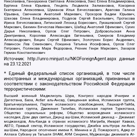
Николаевна, Ганнушкина Светлана Алексеевна, Закс Елена Владимировна,
Буртина Елена Юрьевна, Гендель Людмила Залмановна, Кокорина
Екатерина Алексеевна, Шуманов Илья Вячеславович, Арапова Галина
Юрьевна, Свечников Анатолий Мариевич, Прохоров Вадим Юрьевич,
Шахова Елена Владимировна, Подузов Сергей Васильевич, Протасова
Ирина Вячеславовна, Литинский Леонид Борисович, Лукашевский Сергей
Маркович, Бахмин Вячеслав Иванович, Шабад Анатолий Ефимович, Сухих
Дарья Николаевна, Орлов Олег Петрович, Добровольская Анна
Дмитриевна, Королева Александра Евгеньевна, Смирнов Владимир
Александрович, Вицин Сергей Ефимович, Золотухин Борис Андреевич,
Левинсон Лев Семенович, Локшина Татьяна Иосифовна, Орлов Олег
Петрович, Полякова Мара Федоровна, Резник Генри Маркович, Захаров
Герман Константинович
Источник:
http://unro.minjust.ru/NKOForeignAgent.aspx
данные
на
23.12.2021
* Единый федеральный список организаций, в том числе
иностранных и международных организаций, признанных в
соответствии с законодательством Российской Федерации
террористическими:
Высший военный Маджлисуль Шура, Конгресс народов Ичкерии и
Дагестана, База, Асбат аль-Ансар, Священная война, Исламская группа,
Братья-мусульмане, Партия исламского освобождения, Лашкар-И-Тайба,
Исламская группа, Движение Талибан, Исламская партия Туркестана,
Общество социальных реформ, Общество возрождения исламского
наследия, Дом двух святых, Джунд аш-Шам, Исламский джихад – Джамаат
моджахедов, Аль-Каида в странах исламского Магриба, Имарат Кавказ,
АБТО, Правый сектор, Исламское государство, Джабха аль-Нусра ли-Ахль
аш-Шам, Народное ополчение имени К. Минина и Д. Пожарского, Аджр от
Аллаха Субхану уа Тагьаля SHAM, АУМ Синрике, Муджахеды джамаата Ат-